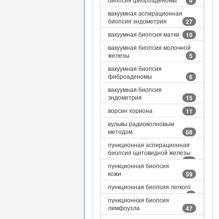
4
вакуумная аспирационная
биопсия эндометрия
27
вакуумная биопсия матки
10
вакуумная биопсия молочной
железы
5
вакуумная биопсия
фиброаденомы
6
вакуумная биопсия
эндометрия
15
ворсин хориона
11
вульвы радиоволновым
методом
68
пункционная аспирационная
биопсия щитовидной железы
15
пункционная биопсия
кожи
59
пункционная биопсия легкого
9
пункционная биопсия
лимфоузла
47