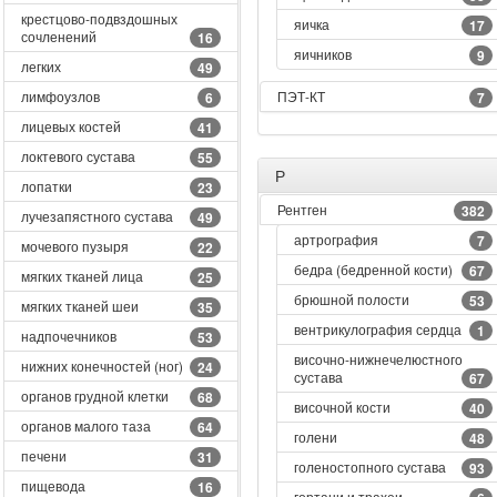
крестцово-подвздошных
яичка
17
сочленений
16
яичников
9
легких
49
лимфоузлов
ПЭТ-КТ
6
7
лицевых костей
41
локтевого сустава
55
Р
лопатки
23
Рентген
382
лучезапястного сустава
49
артрография
7
мочевого пузыря
22
бедра (бедренной кости)
67
мягких тканей лица
25
брюшной полости
53
мягких тканей шеи
35
вентрикулография сердца
1
надпочечников
53
височно-нижнечелюстного
нижних конечностей (ног)
24
сустава
67
органов грудной клетки
68
височной кости
40
органов малого таза
64
голени
48
печени
31
голеностопного сустава
93
пищевода
16
гортани и трахеи