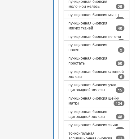
пункционная биопсия
молочной железы
25
пункционная биопсия мышц
10
пункционная биопсия
мягких тканей
40
пункционная биопсия печени
3
пункционная биопсия
почек
2
пункционная биопсия
простаты
50
пункционная биопсия слюнной
железы
6
пункционная биопсия узла
щитовидной железы
15
пункционная биопсия шейки
матки
134
пункционная биопсия
щитовидной железы
48
пункционная биопсия яичка
21
тонкоигольная
аспирационная биопсия
11