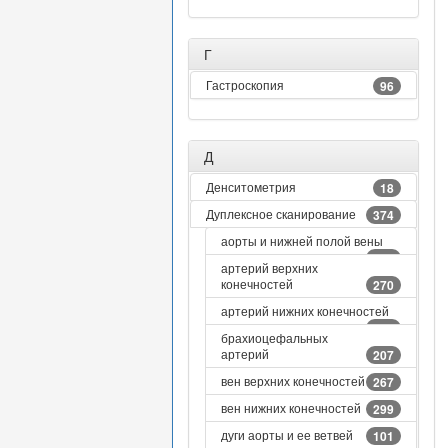
Г
Гастроскопия
96
Д
Денситометрия
18
Дуплексное сканирование
374
аорты и нижней полой вены
119
артерий верхних
конечностей
270
артерий нижних конечностей
292
брахиоцефальных
артерий
207
вен верхних конечностей
267
вен нижних конечностей
299
дуги аорты и ее ветвей
101