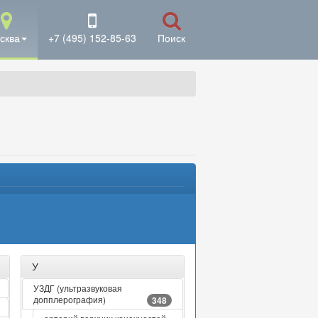
сква
+7 (495) 152-85-63
Поиск
У
УЗДГ (ультразвуковая
допплерография)
348