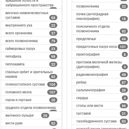
брюшной полости и
забрюшинного пространства
позвоночника
33
69
височно-нижнечелюстных
почек (антеградная
суставов
68
пиелография)
18
внутреннего уха
22
поясничного отдела
позвоночника
92
всего организма
37
предплечья
44
всего позвоночника
79
придаточных пазух носа
101
гайморовых пазух
23
проктография
6
гипофиза
99
протоков молочной железы
гиппокампа
22
(дуктография)
4
глазных орбит и зрительных
радиовизиография
49
нервов
92
ребер
87
голеностопного сустава
104
сальпингография
26
головного мозга
107
сердца
4
горла и гортани
26
стопы или кисти
96
грудного отдела позвоночника
99
суставов
31
желчного пузыря
28
тазобедренного сустава
93
кисти руки
92
толстой кишки (ирригография)