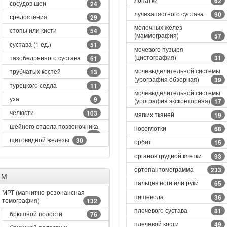
62
сосудов шеи
24
лучезапястного сустава
90
средостения
29
молочных желез
стопы или кисти
54
(маммография)
57
сустава (1 ед.)
51
мочевого пузыря
(цистография)
тазобедренного сустава
31
61
мочевыделительной системы
трубчатых костей
13
(урография обзорная)
39
турецкого седла
11
мочевыделительной системы
уха
9
(урография экскреторная)
17
челюсти
103
мягких тканей
19
шейного отдела позвоночника
носоглотки
68
61
щитовидной железы
30
орбит
15
органов грудной клетки
93
ортопантомограмма
233
М
пальцев ноги или руки
65
МРТ (магнитно-резонансная
пищевода
36
томография)
132
плечевого сустава
81
брюшной полости
76
плечевой кости
49