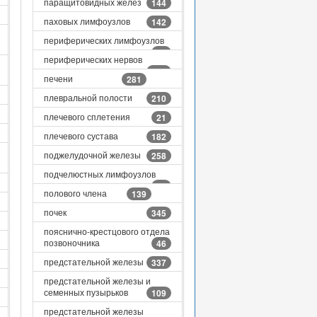
паращитовидных желез
144
паховых лимфоузлов
142
периферических лимфоузлов
75
периферических нервов
117
печени
281
плевральной полости
210
плечевого сплетения
21
плечевого сустава
182
поджелудочной железы
258
подчелюстных лимфоузлов
78
полового члена
139
почек
345
пояснично-крестцового отдела
позвоночника
46
предстательной железы
337
предстательной железы и
семенных пузырьков
109
предстательной железы