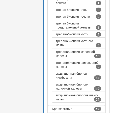
легкого
1
трепан биопсия груди
3
трепан биопсия печени
2
трепан биопсия
предстательной железы
6
трепанобиопсия кости
4
трепанобиопсия костного
мозга
5
трепанобиопсия молочной
железы
15
трепанобиопсия щитовидной
железы
2
эксцизионная биопсия
лимфоузла
13
эксцизионная биопсия
молочной железы
10
эксцизионная биопсия шейки
матки
24
Бронхоскопия
12