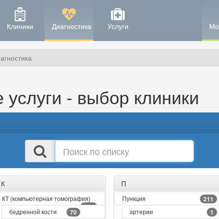
Клиники
Диагностика
Услуги
Мо
агностика
 услуги - выбор клиники
Поиск
в
списке
К
П
КТ (компьютерная томография)
Пункция
211
261
бедренной кости
артерии
70
1