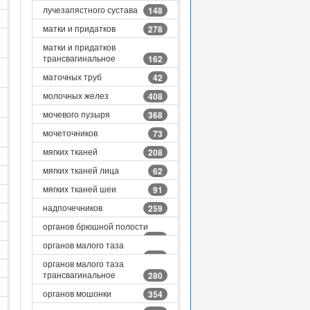
лучезапястного сустава
148
матки и придатков
278
матки и придатков
трансвагинальное
162
маточных труб
42
молочных желез
408
мочевого пузыря
368
мочеточников
73
мягких тканей
208
мягких тканей лица
62
мягких тканей шеи
91
надпочечников
259
органов брюшной полости
392
органов малого таза
284
органов малого таза
трансвагинальное
280
органов мошонки
354