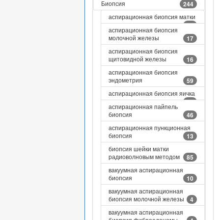
Биопсия
244
аспирационная биопсия матки
22
аспирационная биопсия
молочной железы
17
аспирационная биопсия
щитовидной железы
16
аспирационная биопсия
эндометрия
59
аспирационная биопсия яичка
10
аспирационная пайпель
биопсия
46
аспирационная пункционная
биопсия
13
биопсия шейки матки
радиоволновым методом
85
вакуумная аспирационная
биопсия
10
вакуумная аспирационная
биопсия молочной железы
4
вакуумная аспирационная
биопсия фиброаденомы