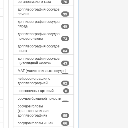
органов малого таза
76
допплерография сосудов
печени
39
допплерография сосудов
плода
45
допплерография сосудов
полового члена
73
допплерография сосудов
почек
84
допплерография сосудов
щитовидной железы
43
МАГ (магистральных сосудов)
30
нейросонография с
допплерографией
82
позвоночных артерий
8
сосудов брюшной полости
43
сосудов головы
(транскраниальная
допплерография)
55
сосудов головы и шеи
66