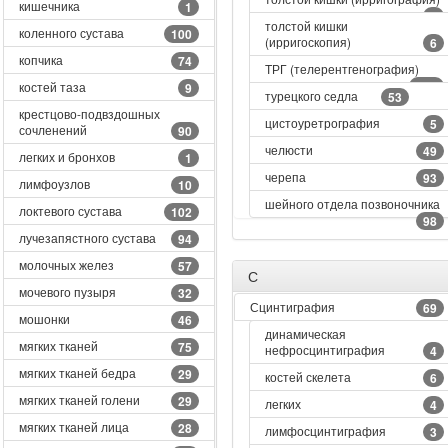
кишечника
1
8
толстой кишки
коленного сустава
100
(ирригоскопия)
6
копчика
74
ТРГ (телерентгенография)
109
костей таза
9
турецкого седла
53
крестцово-подвздошных
цистоуретрография
5
сочленений
90
челюсти
49
легких и бронхов
1
черепа
93
лимфоузлов
10
шейного отдела позвоночника
локтевого сустава
102
98
лучезапястного сустава
94
молочных желез
57
С
мочевого пузыря
32
Сцинтиграфия
69
мошонки
46
динамическая
мягких тканей
75
нефросцинтиграфия
4
мягких тканей бедра
29
костей скелета
6
мягких тканей голени
29
легких
4
мягких тканей лица
28
лимфосцинтиграфия
3