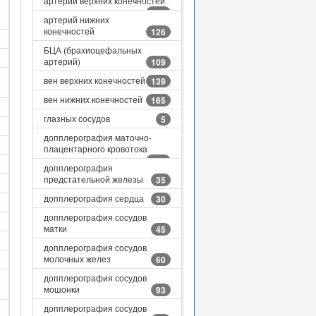
артерий верхних конечностей
134
артерий нижних
конечностей
126
БЦА (брахиоцефальных
артерий)
109
вен верхних конечностей
139
вен нижних конечностей
165
глазных сосудов
5
допплерография маточно-
плацентарного кровотока
120
допплерография
предстательной железы
35
допплерография сердца
30
допплерография сосудов
матки
45
допплерография сосудов
молочных желез
60
допплерография сосудов
мошонки
93
допплерография сосудов