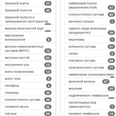
брюшной аорты
гайморовой пазухи
27
(верхнечелюстной)
47
брюшной полости
45
голеностопного сустава
82
брюшной полости и
забрюшинного пространства
желчного пузыря
1
60
верхних конечностей (рук)
заднего свода влагалища
(кульдоцентез)
19
39
виртуальная
колоноскопия
кишечника
8
1
височно-нижнечелюстных
коленного сустава
91
суставов (ВНЧС)
73
легких
2
височных костей
83
локтевого сустава
89
внутреннего уха
13
лучезапястного сустава
77
всего позвоночника
12
люмбальная (спинномозговая)
всего тела
2
8
молочной железы
67
гипофиза
4
мошонки
40
глазницы
56
надключичного лимфоузла
голеностопного сустава
48
18
околоплодных вод
головного мозга
(амниоцентез)
62
1
гортани
пахового лимфоузла
59
14