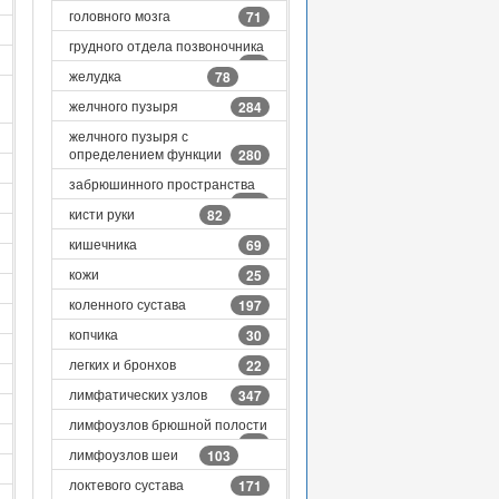
головного мозга
71
грудного отдела позвоночника
30
желудка
78
желчного пузыря
284
желчного пузыря с
определением функции
280
забрюшинного пространства
143
кисти руки
82
кишечника
69
кожи
25
коленного сустава
197
копчика
30
легких и бронхов
22
лимфатических узлов
347
лимфоузлов брюшной полости
80
лимфоузлов шеи
103
локтевого сустава
171