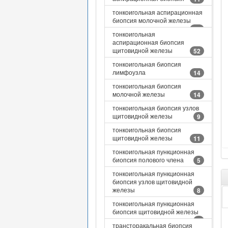
тонкоигольная аспирационная
биопсия молочной железы
15
тонкоигольная
аспирационная биопсия
щитовидной железы
52
тонкоигольная биопсия
лимфоузла
14
тонкоигольная биопсия
молочной железы
14
тонкоигольная биопсия узлов
щитовидной железы
9
тонкоигольная биопсия
щитовидной железы
11
тонкоигольная пункционная
биопсия полового члена
5
тонкоигольная пункционная
биопсия узлов щитовидной
железы
8
тонкоигольная пункционная
биопсия щитовидной железы
6
трансторакальная биопсия