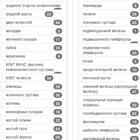
грудного отдела позвоночника
перикарда
6
73
грудной аорты
печени
23
29
двух челюстей
плечевого сустава
96
83
желудка
поджелудочной железы
3
1
желчного пузыря
подмышечного лимфоузла
11
20
зубов
подчелюстного
59
лимфоузла
20
кишечника
9
почек
4
КЛКТ ВНЧС (височно-
нижнечелюстного сустава)
предстательной железы
10
12
КЛКТ челюсти
пяточной кости
34
1
ключицы
слюнной железы (околоушной
28
железы)
47
коленного сустава
56
стернальная (пункция
копчика
45
грудины)
30
коронарных сосудов
10
тазобедренного сустава
84
костей голени
23
фолликулов
10
костей таза
64
шейного лимфоузла
19
костей черепа
26
щитовидной железы
53