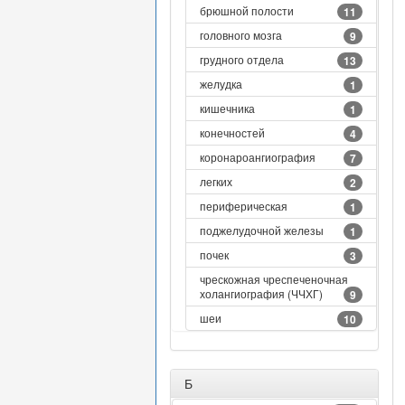
брюшной полости
11
головного мозга
9
грудного отдела
13
желудка
1
кишечника
1
конечностей
4
коронароангиография
7
легких
2
периферическая
1
поджелудочной железы
1
почек
3
чрескожная чреспеченочная
холангиография (ЧЧХГ)
9
шеи
10
Б