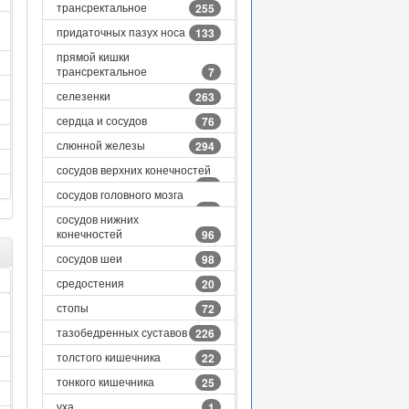
трансректальное
255
придаточных пазух носа
133
прямой кишки
трансректальное
7
селезенки
263
сердца и сосудов
76
слюнной железы
294
сосудов верхних конечностей
78
сосудов головного мозга
57
сосудов нижних
конечностей
96
сосудов шеи
98
средостения
20
стопы
72
тазобедренных суставов
226
толстого кишечника
22
тонкого кишечника
25
уха
1