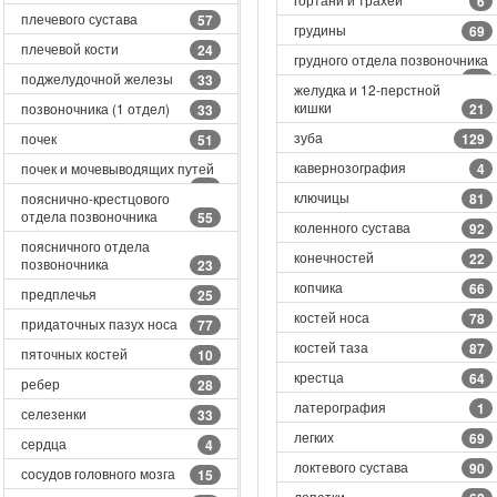
6
плечевого сустава
57
грудины
69
плечевой кости
24
грудного отдела позвоночника
поджелудочной железы
95
33
желудка и 12-перстной
кишки
позвоночника (1 отдел)
21
33
зуба
почек
129
51
кавернозография
почек и мочевыводящих путей
4
36
ключицы
пояснично-крестцового
81
отдела позвоночника
55
коленного сустава
92
поясничного отдела
конечностей
22
позвоночника
23
копчика
66
предплечья
25
костей носа
78
придаточных пазух носа
77
костей таза
87
пяточных костей
10
крестца
64
ребер
28
латерография
1
селезенки
33
легких
69
сердца
4
локтевого сустава
90
сосудов головного мозга
15
лопатки