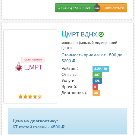
+7 (495) 152-85-63
Ц
МРТ ВДНХ
многопрофильный медицинский
центр
Стоимость приема: от 1500 до
5200
Рейтинг:
8.89
/ 10
Отзывы:
307
Услуги:
126
Врачей:
9
Диагностика:
85
Цена на диагностику:
КТ костей голени -
4500