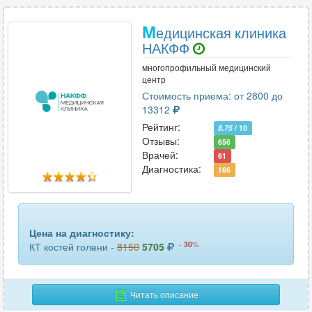
локтевого сустава
55
М
едицинская клиника
лопатки
23
НАКФФ
лучезапястного сустава
49
многопрофильный медицинский
центр
мочевого пузыря
22
Стоимость приема: от 2800 до
13312
мягких тканей лица
25
Рейтинг:
8.75
/ 10
Отзывы:
656
мягких тканей шеи
35
Врачей:
61
Диагностика:
166
надпочечников
53
нижних конечностей (ног)
24
Цена на диагностику:
органов грудной клетки
68
-
30
%
КТ костей голени -
8150
5705
органов малого таза
64
печени
31
Читать описание