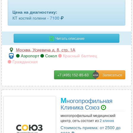
пяточных костей
10
Цена на диагностику:
ребер
28
КТ костей голени -
7100
селезенки
33
Читать описание
сердца
4
Москва
,
Усиевича д. 8, стр. 1А
сосудов головного мозга
15
Аэропорт
Сокол
Красный балтиец
Гражданская
сосудов шеи
24
+7 (495) 152-85-63
средостения
29
стопы или кисти
54
М
ногопрофильная
сустава (1 ед.)
51
Клиника Союз
тазобедренного сустава
61
многопрофильный медицинский
центр, сеть состоит из
2 клиник
трубчатых костей
13
Стоимость приема: от 2500 до