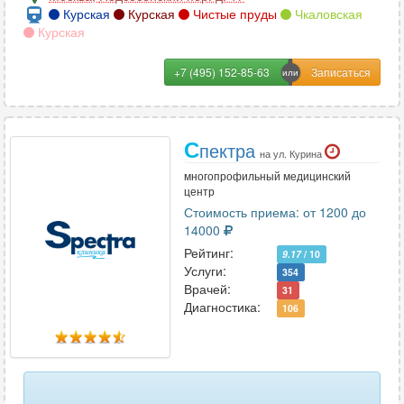
Курская
Курская
Чистые пруды
Чкаловская
Курская
+7 (495) 152-85-63
С
пектра
на ул. Курина
многопрофильный медицинский
центр
Стоимость приема: от 1200 до
14000
Рейтинг:
9.17
/ 10
Услуги:
354
Врачей:
31
Диагностика:
106