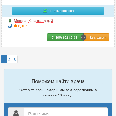
Читать описание
Москва
,
Касаткина д. 3
ВДНХ
+7 (495) 152-85-63
1
2
3
Поможем найти врача
Оставьте свой номер и мы вам перезвоним в
течение 10 минут
Ваше
имя