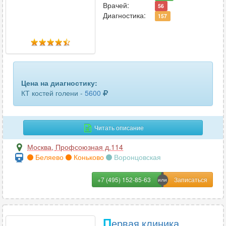
Врачей:
56
Диагностика:
157
Цена на диагностику:
КТ костей голени -
5600
Читать описание
Москва
,
Профсоюзная д.114
Беляево
Коньково
Воронцовская
+7 (495) 152-85-63
П
ервая клиника