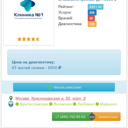
ключицы
28
Рейтинг:
9.07
/ 10
Услуги:
коленного сустава
436
56
Врачей:
28
Диагностика:
153
копчика
45
коронарных сосудов
10
костей голени
23
костей таза
64
Цена на диагностику:
КТ костей голени -
6500
костей черепа
26
крестцово-подвздошных сочленений
16
Читать описание
легких
49
Москва
,
Краснодарская д. 52, корп. 2
Братиславская
Волжская
Люблино
Марьино
лимфоузлов
6
+7 (495) 152-85-63
лицевых костей
41