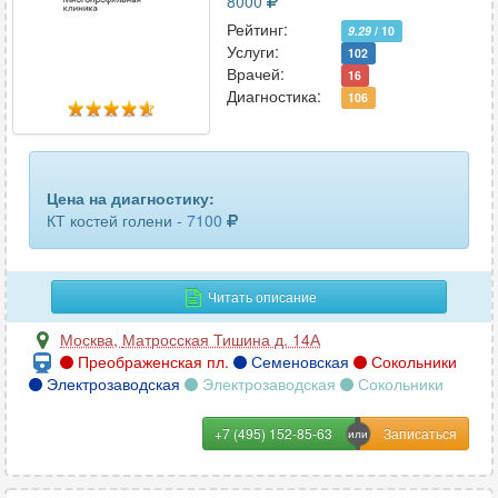
8000
турецкого седла
11
Рейтинг:
9.29
/ 10
Услуги:
102
уха
9
Врачей:
16
Диагностика:
106
челюсти
103
шейного отдела позвоночника
61
Цена на диагностику:
щитовидной железы
30
КТ костей голени -
7100
Читать описание
Москва
,
Матросская Тишина д. 14А
Преображенская пл.
Семеновская
Сокольники
Электрозаводская
Электрозаводская
Сокольники
+7 (495) 152-85-63