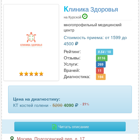
К
линика Здоровья
на Курской
многопрофильный медицинский
центр
Стоимость приема: от 1599 до
4500
Рейтинг:
9.54
/ 10
Отзывы:
8116
Услуги:
269
Врачей:
11
Диагностика:
194
Цена на диагностику:
-
21
%
КТ костей голени -
5200
4090
Читать описание
Москва
,
Подсосенский пер. д. 17