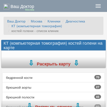
Ваш Доктор
Нави
Москва
Ваш Доктор
Москва
Клиники
Диагностика
КТ (компьютерная томография)
костей голени - список клиник
КТ (компьютерная томография) костей голени на
карте
Раскрыть карту
бедренной кости
70
брюшной аорты
27
брюшной полости
45
Раскрыть список
брюшной полости и забрюшинного пространства
60