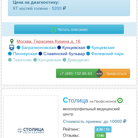
Цена на диагностику:
КТ костей голени -
5200
Читать описание
Москва
,
Герасима Курина д. 16
Багратионовская
Кунцевская
Кунцевская
Пионерская
Славянский бульвар
Филевский парк
Терехово
Кунцевская
Давыдково
+7 (495) 152-85-63
С
толица
на Профсоюзной
многопрофильный медицинский
центр
Стоимость приема: до 10000
Рейтинг:
8.95
/ 10
Отзывы:
1146