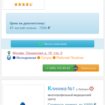
головного мозга
62
гортани
59
грудного отдела позвоночника
73
Цена на диагностику:
КТ костей голени -
7200
грудной аорты
23
двух челюстей
96
Читать описание
желудка
3
Москва
,
Оршанская д. 16, стр. 2
Молодежная
Сетунь
Рабочий Посёлок
желчного пузыря
11
зубов
59
+7 (495) 152-85-63
кишечника
9
К
КЛКТ ВНЧС (височно-нижнечелюстного сустава)
12
линика №1
в Люблино
многопрофильный медицинский
КЛКТ челюсти
34
центр
Стоимость приема: до 10000