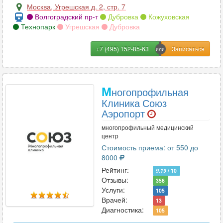
пищевода
16
Москва
,
Угрешская д. 2, стр. 7
Волгоградский пр-т
Дубровка
Кожуховская
плечевого сустава
57
Технопарк
Угрешская
Дубровка
плечевой кости
24
+7 (495) 152-85-63
поджелудочной железы
33
позвоночника (1 отдел)
33
М
ногопрофильная
Клиника Союз
почек
51
Аэропорт
почек и мочевыводящих путей
многопрофильный медицинский
36
центр
Стоимость приема: от 550 до
пояснично-крестцового отдела позвоночника
55
8000
поясничного отдела позвоночника
23
Рейтинг:
9.19
/ 10
Отзывы:
356
предплечья
25
Услуги:
105
Врачей:
13
придаточных пазух носа
Диагностика:
77
105