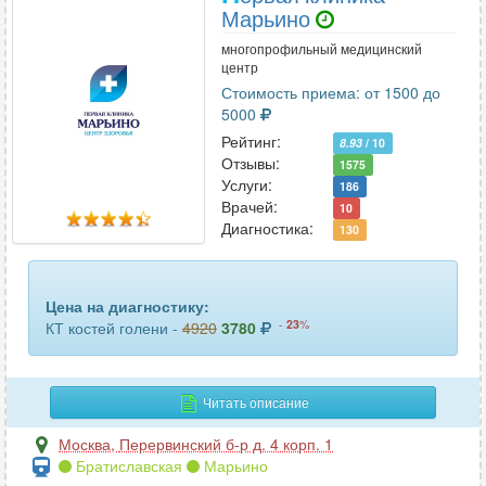
Марьино
многопрофильный медицинский
центр
Стоимость приема: от 1500 до
5000
Рейтинг:
8.93
/ 10
Отзывы:
1575
Услуги:
186
Врачей:
10
Диагностика:
130
Цена на диагностику:
-
23
%
КТ костей голени -
4920
3780
Читать описание
Москва
,
Перервинский б-р д. 4 корп. 1
Братиславская
Марьино