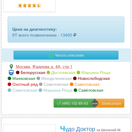
головного мозга
62
гортани
59
грудного отдела позвоночника
73
Цена на диагностику:
КТ всего позвоночника -
13400
грудной аорты
23
двух челюстей
96
Читать описание
желудка
3
Москва
,
Фадеева д. 4А, стр.1
Белорусская
Достоевская
Марьина Роща
желчного пузыря
11
Маяковская
Менделеевская
Новослободская
Охотный ряд
Савеловская
Савеловская
зубов
59
Савеловская
Марьина Роща
Савёловская
кишечника
9
+7 (495) 152-85-63
КЛКТ ВНЧС (височно-нижнечелюстного сустава)
12
КЛКТ челюсти
34
Ч
удо Доктор
на Школьной 46