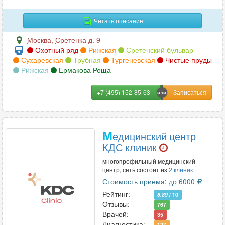
Читать описание
Москва
,
Сретенка д. 9
Охотный ряд
Рижская
Сретенский бульвар
Сухаревская
Трубная
Тургеневская
Чистые пруды
Рижская
Ермакова Роща
+7 (495) 152-85-63
М
едицинский центр
КДС клиник
многопрофильный медицинский
центр, сеть состоит из
2 клиник
Стоимость приема: до 6000
Рейтинг:
8.89
/ 10
Отзывы:
767
Врачей:
35
Диагностика:
127