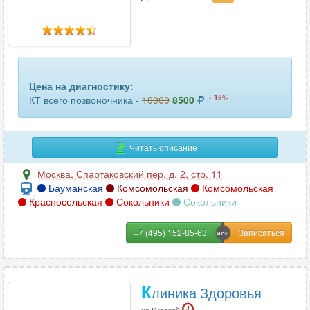
пяточных костей
10
ребер
28
селезенки
33
Цена на диагностику:
сердца
4
-
15
%
КТ всего позвоночника -
10000
8500
сосудов головного мозга
15
Читать описание
сосудов шеи
24
Москва
,
Спартаковский пер. д. 2, стр. 11
средостения
29
Бауманская
Комсомольская
Комсомольская
Красносельская
Сокольники
Сокольники
стопы или кисти
54
+7 (495) 152-85-63
сустава (1 ед.)
51
тазобедренного сустава
61
К
линика Здоровья
трубчатых костей
13