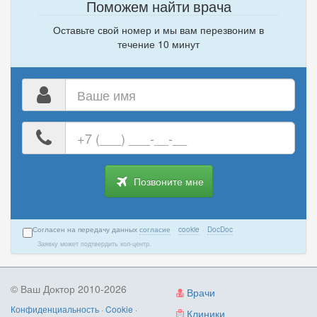
Поможем найти врача
Оставьте свой номер и мы вам перезвоним в
течение 10 минут
Ваше
имя
Ваш
номер
телефона
Позвоните мне
Согласен на передачу данных
согласие
·
cookie
·
DocDoc
Заявку может подтвердить кол-центр.
© Ваш Доктор 2010-2026
Врачи
Конфиденциальность
·
Cookie
·
Клиники