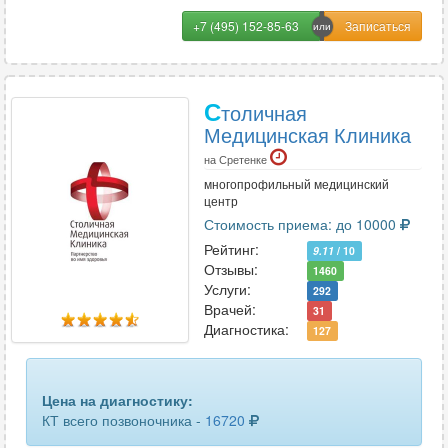
+7 (495) 152-85-63
С
толичная
Медицинская Клиника
на Сретенке
многопрофильный медицинский
центр
Стоимость приема: до 10000
Рейтинг:
9.11
/ 10
Отзывы:
1460
Услуги:
292
Врачей:
31
Диагностика:
127
Цена на диагностику:
КТ всего позвоночника -
16720