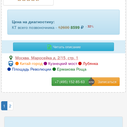
Цена на диагностику:
-
32
%
КТ всего позвоночника -
12600
8599
Читать описание
Москва
,
Маросейка д. 2/15, стр. 1
Китай-город
Кузнецкий мост
Лубянка
Площадь Революции
Ермакова Роща
+7 (495) 152-85-63
1
2