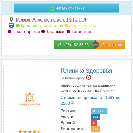
Читать описание
Москва
,
Воронцовская д. 13/14, с. 9
Крестьянская застава
Марксистская
Пролетарская
Таганская
Таганская
+7 (495) 152-85-63
К
линика Здоровья
на Китай-Городе
многопрофильный медицинский
центр, сеть состоит из
3 клиник
Стоимость приема: от 1599 до
2500
Рейтинг:
8.97
/ 10
Услуги:
224
Врачей:
4
Диагностика:
143