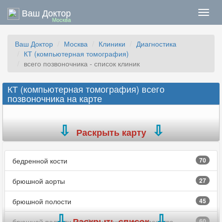
Ваш Доктор
Нави
Москва
Ваш Доктор
Москва
Клиники
Диагностика
КТ (компьютерная томография)
всего позвоночника - список клиник
КТ (компьютерная томография) всего
позвоночника на карте
Раскрыть карту
бедренной кости
70
брюшной аорты
27
брюшной полости
45
Раскрыть список
брюшной полости и забрюшинного пространства
60