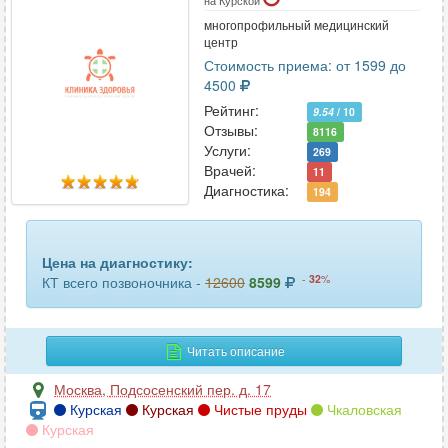
на Курской
турецкого седла
11
многопрофильный медицинский
центр
уха
9
Стоимость приема: от 1599 до
4500
челюсти
103
Рейтинг:
9.54
/ 10
Отзывы:
8116
шейного отдела позвоночника
61
Услуги:
269
Врачей:
11
щитовидной железы
30
Диагностика:
194
Цена на диагностику:
-
32
%
КТ всего позвоночника -
12600
8599
Читать описание
Москва
,
Подсосенский пер. д. 17
Курская
Курская
Чистые пруды
Чкаловская
Курская