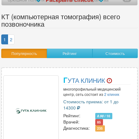
верхних конечностей (рук)
19
КТ (компьютерная томография) всего
позвоночника
виртуальная колоноскопия
8
височно-нижнечелюстных суставов (ВНЧС)
73
1
2
височных костей
83
Популярность
Рейтинг
Стоимость
внутреннего уха
13
всего позвоночника
12
Г
УТА КЛИНИК
всего тела
2
многопрофильный медицинский
центр, сеть состоит из
2 клиник
гипофиза
Стоимость приема: от 1 до
4
14300
глазницы
56
Рейтинг:
8.98
/ 10
Врачей:
85
голеностопного сустава
48
Диагностика:
235