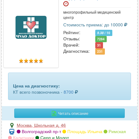
ключицы
28
многопрофильный медицинский
коленного сустава
56
центр
Стоимость приема: до 10000
копчика
45
Рейтинг:
9.38
/ 10
Отзывы:
коронарных сосудов
7284
10
Врачей:
31
Диагностика:
231
костей голени
23
костей таза
64
костей черепа
26
Цена на диагностику:
крестцово-подвздошных сочленений
16
КТ всего позвоночника -
8700
легких
49
Читать описание
лимфоузлов
6
Москва
,
Школьная д. 46
лицевых костей
41
Волгоградский пр-т
Площадь Ильича
Римская
Калитники
Серп и Молот