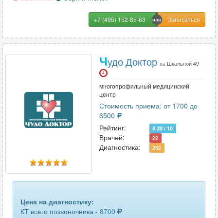
локтевого сустава
55
+7 (495) 152-85-63
лопатки
23
лучезапястного сустава
49
Ч
удо Доктор
мочевого пузыря
22
на Школьной 49
мягких тканей лица
25
многопрофильный медицинский
центр
мягких тканей шеи
35
Стоимость приема: от 1700 до
6500
надпочечников
53
Рейтинг:
9.38
/ 10
Врачей:
22
нижних конечностей (ног)
24
Диагностика:
252
органов грудной клетки
68
органов малого таза
64
Цена на диагностику:
печени
31
КТ всего позвоночника -
8700