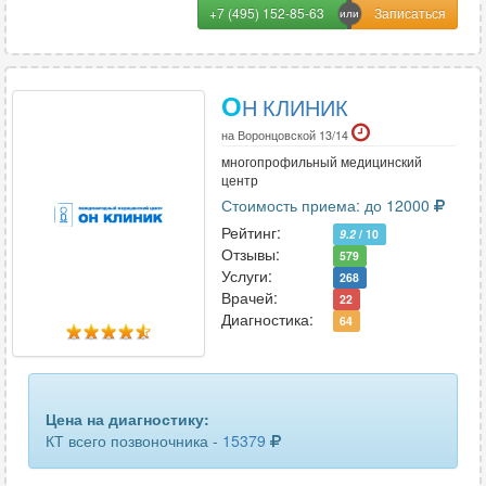
+7 (495) 152-85-63
О
Н КЛИНИК
на Воронцовской 13/14
многопрофильный медицинский
центр
Стоимость приема: до 12000
Рейтинг:
9.2
/ 10
Отзывы:
579
Услуги:
268
Врачей:
22
Диагностика:
64
Цена на диагностику:
КТ всего позвоночника -
15379