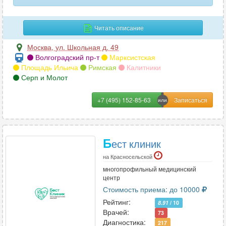
пищевода
16
плечевого сустава
57
Читать описание
плечевой кости
Москва
,
ул. Школьная д. 49
24
Волгоградский пр-т
Марксистская
Площадь Ильича
Римская
Калитники
поджелудочной железы
33
Серп и Молот
позвоночника (1 отдел)
33
+7 (495) 152-85-63
почек
51
почек и мочевыводящих путей
36
Б
ест клиник
пояснично-крестцового отдела позвоночника
55
на Красносельской
многопрофильный медицинский
поясничного отдела позвоночника
23
центр
Стоимость приема: до 10000
предплечья
25
Рейтинг:
8.91
/ 10
Врачей:
придаточных пазух носа
77
73
Диагностика:
217