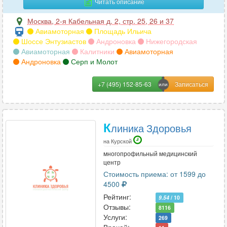
Читать описание
Москва
,
2-я Кабельная д. 2, стр. 25, 26 и 37
Авиамоторная
Площадь Ильича
Шоссе Энтузиастов
Андроновка
Нижегородская
Авиамоторная
Калитники
Авиамоторная
Андроновка
Серп и Молот
+7 (495) 152-85-63
К
линика Здоровья
на Курской
многопрофильный медицинский
центр
Стоимость приема: от 1599 до
4500
Рейтинг:
9.54
/ 10
Отзывы:
8116
Услуги:
269