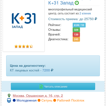
ключицы
28
К+31 Запад
многопрофильный медицинский
коленного сустава
56
центр, сеть состоит из
2 клиник
Стоимость приема: до 25750
копчика
45
Рейтинг:
8.94
/ 10
Отзывы:
коронарных сосудов
329
10
Врачей:
139
Диагностика:
245
костей голени
23
костей таза
64
костей черепа
26
Цена на диагностику:
крестцово-подвздошных сочленений
16
КТ лицевых костей -
7200
легких
49
Читать описание
лимфоузлов
6
Москва
,
Оршанская д. 16, стр. 2
лицевых костей
41
Молодежная
Сетунь
Рабочий Посёлок