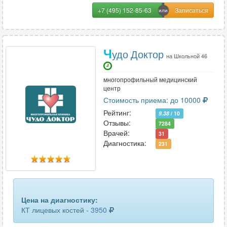
локтевого сустава
55
+7 (495) 152-85-63
лопатки
23
лучезапястного сустава
49
Ч
удо Доктор
на Школьной 46
мочевого пузыря
22
многопрофильный медицинский
мягких тканей лица
25
центр
Стоимость приема: до 10000
мягких тканей шеи
35
Рейтинг:
9.38
/ 10
Отзывы:
7284
надпочечников
53
Врачей:
31
Диагностика:
231
нижних конечностей (ног)
24
органов грудной клетки
68
органов малого таза
64
Цена на диагностику:
КТ лицевых костей -
3950
печени
31