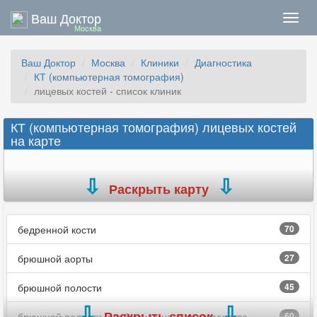
Ваш Доктор
Нави
Москва
Ваш Доктор
Москва
Клиники
Диагностика
КТ (компьютерная томография)
лицевых костей - список клиник
КТ (компьютерная томография) лицевых костей
на карте
Раскрыть карту
бедренной кости
70
брюшной аорты
27
брюшной полости
45
Раскрыть список
брюшной полости и забрюшинного пространства
60