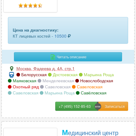
головного мозга
62
гортани
59
грудного отдела позвоночника
73
Цена на диагностику:
КТ лицевых костей -
10500
грудной аорты
23
двух челюстей
96
Читать описание
желудка
3
Москва
,
Фадеева д. 4А, стр.1
Белорусская
Достоевская
Марьина Роща
желчного пузыря
11
Маяковская
Менделеевская
Новослободская
Охотный ряд
Савеловская
Савеловская
зубов
59
Савеловская
Марьина Роща
Савёловская
кишечника
9
+7 (495) 152-85-63
КЛКТ ВНЧС (височно-нижнечелюстного сустава)
12
КЛКТ челюсти
34
М
едицинский центр