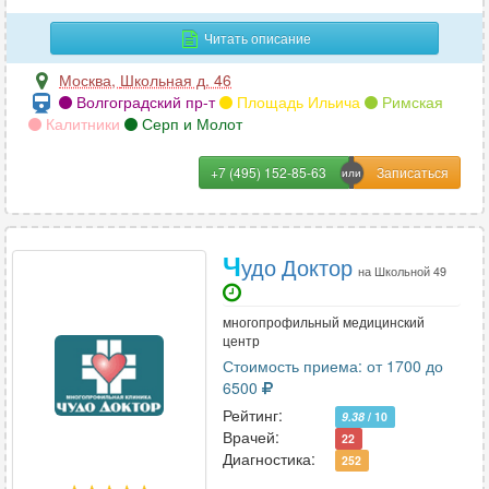
пищевода
16
Читать описание
плечевого сустава
57
Москва
,
Школьная д. 46
плечевой кости
Волгоградский пр-т
Площадь Ильича
Римская
24
Калитники
Серп и Молот
поджелудочной железы
33
+7 (495) 152-85-63
позвоночника (1 отдел)
33
почек
51
Ч
удо Доктор
на Школьной 49
почек и мочевыводящих путей
36
многопрофильный медицинский
пояснично-крестцового отдела позвоночника
55
центр
Стоимость приема: от 1700 до
поясничного отдела позвоночника
23
6500
предплечья
Рейтинг:
25
9.38
/ 10
Врачей:
22
Диагностика:
придаточных пазух носа
77
252