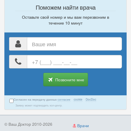
Поможем найти врача
Оставьте свой номер и мы вам перезвоним в
течение 10 минут
Ваше
имя
Ваш
номер
телефона
Позвоните мне
Согласен на передачу данных
согласие
·
cookie
·
DocDoc
Заявку может подтвердить кол-центр.
© Ваш Доктор 2010-2026
Врачи