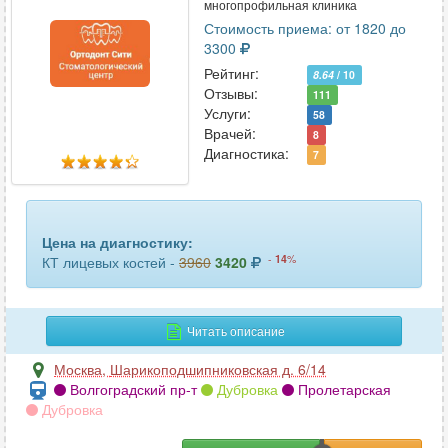
многопрофильная клиника
турецкого седла
11
Стоимость приема: от 1820 до
3300
уха
9
Рейтинг:
8.64
/ 10
Отзывы:
111
челюсти
103
Услуги:
58
Врачей:
8
шейного отдела позвоночника
61
Диагностика:
7
щитовидной железы
30
Цена на диагностику:
-
14
%
КТ лицевых костей -
3960
3420
Читать описание
Москва
,
Шарикоподшипниковская д. 6/14
Волгоградский пр-т
Дубровка
Пролетарская
Дубровка