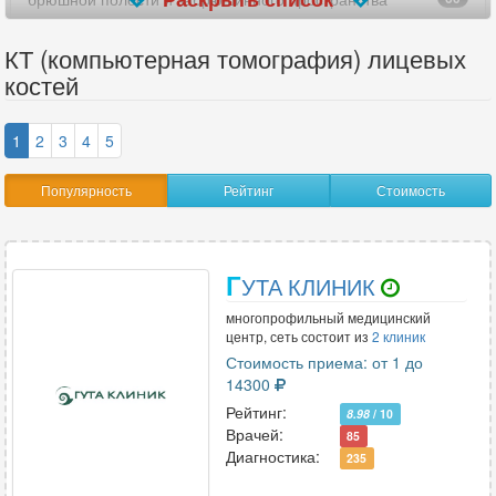
верхних конечностей (рук)
19
КТ (компьютерная томография) лицевых
костей
виртуальная колоноскопия
8
височно-нижнечелюстных суставов (ВНЧС)
73
1
2
3
4
5
височных костей
83
Популярность
Рейтинг
Стоимость
внутреннего уха
13
всего позвоночника
12
Г
УТА КЛИНИК
всего тела
2
многопрофильный медицинский
центр, сеть состоит из
2 клиник
гипофиза
Стоимость приема: от 1 до
4
14300
глазницы
56
Рейтинг:
8.98
/ 10
Врачей:
85
голеностопного сустава
48
Диагностика:
235