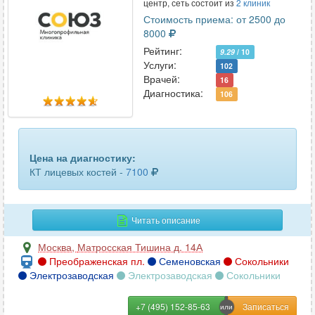
центр, сеть состоит из
2 клиник
Стоимость приема: от 2500 до
8000
Рейтинг:
9.29
/ 10
Услуги:
102
Врачей:
16
Диагностика:
106
Цена на диагностику:
КТ лицевых костей -
7100
Читать описание
Москва
,
Матросская Тишина д. 14А
Преображенская пл.
Семеновская
Сокольники
Электрозаводская
Электрозаводская
Сокольники
+7 (495) 152-85-63