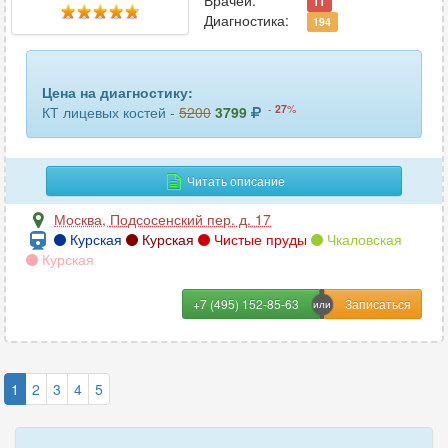
Врачей:
11
Диагностика:
194
Цена на диагностику:
-
27
%
КТ лицевых костей -
5200
3799
Читать описание
Москва
,
Подсосенский пер. д. 17
Курская
Курская
Чистые пруды
Чкаловская
Курская
+7 (495) 152-85-63
1
2
3
4
5