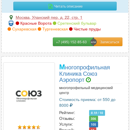
Читать описание
Москва
,
Уланский пер. д. 22, стр. 1
Красные Ворота
Сретенский бульвар
Сухаревская
Тургеневская
Чистые пруды
+7 (495) 152-85-63
М
ногопрофильная
Клиника Союз
Аэропорт
многопрофильный медицинский
центр
Стоимость приема: от 550 до
8000
Рейтинг:
9.19
/ 10
Отзывы:
356
Услуги:
105
Врачей: