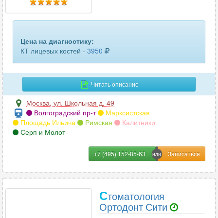
пяточных костей
10
ребер
28
Цена на диагностику:
селезенки
33
КТ лицевых костей -
3950
сердца
4
Читать описание
сосудов головного мозга
15
Москва
,
ул. Школьная д. 49
сосудов шеи
24
Волгоградский пр-т
Марксистская
Площадь Ильича
Римская
Калитники
средостения
29
Серп и Молот
стопы или кисти
54
+7 (495) 152-85-63
сустава (1 ед.)
51
тазобедренного сустава
61
С
томатология
Ортодонт Сити
трубчатых костей
13