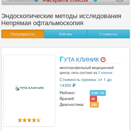
Гистероскопия
121
Эндоскопические методы исследования
Непрямая офтальмоскопия
Капсульная эндоскопия
27
Популярность
Рейтинг
Стоимость
Колоноскопия
134
Кольпоскопия
251
Г
УТА КЛИНИК
Ларингоскопия
52
многопрофильный медицинский
Медиастиноскопия
1
центр, сеть состоит из
2 клиник
Стоимость приема: от 1 до
Микроскопия роговицы
1
14300
Рейтинг:
8.98
/ 10
Непрямая офтальмоскопия
3
Врачей:
85
Диагностика:
235
Нефроскопия (пиелоскопия)
8
Отоскопия
84