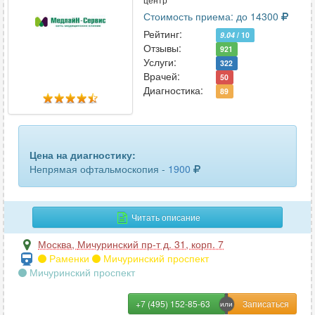
Хромоцистоскопия
3
Стоимость приема: до 14300
Цистоскопия
83
Рейтинг:
9.04
/ 10
Отзывы:
921
Эзофагогастродуоденоскопия (ЭФГДС)
101
Услуги:
322
Врачей:
50
ЭРХПГ
Диагностика:
8
89
Цена на диагностику:
Непрямая офтальмоскопия -
1900
Читать описание
Москва
,
Мичуринский пр-т д. 31, корп. 7
Раменки
Мичуринский проспект
Мичуринский проспект
+7 (495) 152-85-63