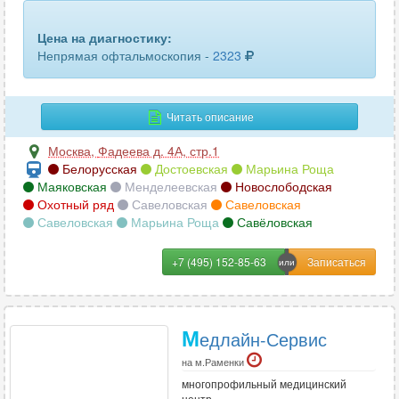
Офтальмоскопия
76
Цена на диагностику:
Офтальмохромоскопия
13
Непрямая офтальмоскопия -
2323
Прямая офтальмоскопия
47
Ректороманоскопия
107
Читать описание
Риноскопия
75
Москва
,
Фадеева д. 4А, стр.1
Белорусская
Достоевская
Марьина Роща
Скиаскопия
45
Маяковская
Менделеевская
Новослободская
Охотный ряд
Савеловская
Савеловская
Стробоскопия
1
Савеловская
Марьина Роща
Савёловская
Торакоскопия
2
+7 (495) 152-85-63
Трахеобронхоскопия
17
Фарингоскопия
29
М
едлайн-Сервис
на м.Раменки
Хромоскопия
15
многопрофильный медицинский
центр