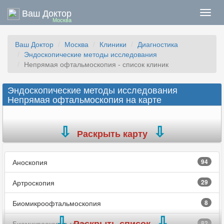
Ваш Доктор
Нави
Москва
Ваш Доктор
Москва
Клиники
Диагностика
Эндоскопические методы исследования
Непрямая офтальмоскопия - список клиник
Эндоскопические методы исследования
Непрямая офтальмоскопия на карте
Раскрыть карту
Аноскопия
94
Артроскопия
29
Биомикроофтальмоскопия
8
Раскрыть список
Биомикроскопия глаза
82