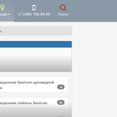
сква
+7 (495) 152-85-63
Поиск
к
ационная биопсия щитовидной
зы
16
ационная пайпель биопсия
46