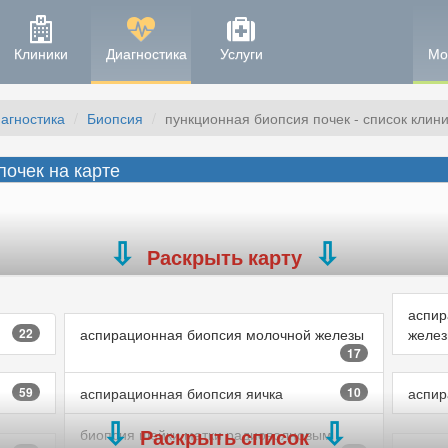
Клиники
Диагностика
Услуги
Мо
агностика
Биопсия
пункционная биопсия почек - список клини
почек на карте
Раскрыть карту
аспир
22
аспирационная биопсия молочной железы
желе
17
59
аспирационная биопсия яичка
10
аспир
Раскрыть список
биопсия шейки матки радиоволновым