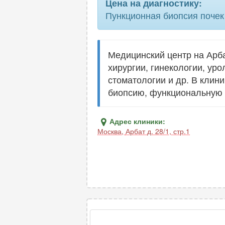
Цена на диагностику:
Пункционная биопсия почек
тонкоигольная аспирационная биопс
Медицинский центр на Арба
тонкоигольная биопсия лимфоузла
хирургии, гинекологии, ур
стоматологии и др. В клин
тонкоигольная биопсия щитовидной
биопсию, функциональную д
железы
Адрес клиники:
тонкоигольная пункционная биопсия
Москва
,
Арбат д. 28/1, стр.1
щитовидной железы
трепан биопсия печени
трепанобиопсия костного мозга
эксцизионная биопсия лимфоузла