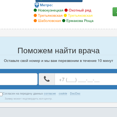
Метро:
Новокузнецкая
Охотный ряд
Третьяковская
Третьяковская
Шаболовская
Ермакова Роща
Поможем найти врача
Оставьте свой номер и мы вам перезвоним в течение 10 минут
е
Ваш
номер
телефона
Согласен на передачу данных
согласие
·
cookie
·
DocDoc
Заявку может подтвердить кол-центр.