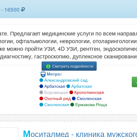
тонкоигольная аспирационная биопсия
тонко
 -
16500
ия
молочной железы
15
щитов
11
тонко
те. Предлагает медицинские услуги по всем направ
14
тонкоигольная биопсия молочной железы
желе
ологии, офтальмологии, неврологии, отоларингологии
14
ике можно пройти УЗИ, 4D УЗИ, рентген, эндоскопич
иагностику, гастроскопию, дуплексное сканировани
тонкоигольная пункционная биопсия
тонко
11
полового члена
5
щитов
Смотреть подробности
Метро:
Александровский сад
6
трансторакальная биопсия легкого
1
трепа
Арбатская
Арбатская
Боровицкая
Кропоткинская
2
трепан биопсия предстательной железы
трепа
Охотный ряд
Смоленская
6
Смоленская
Ермакова Роща
5
трепанобиопсия молочной железы
15
трепа
13
эксцизионная биопсия молочной железы
эксци
10
М
оситалмед - клиника мужског