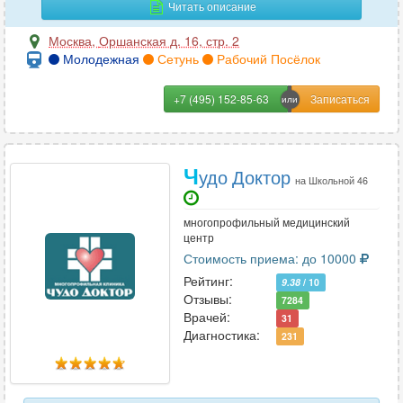
Читать описание
Москва
,
Оршанская д. 16, стр. 2
Молодежная
Сетунь
Рабочий Посёлок
+7 (495) 152-85-63
Ч
удо Доктор
на Школьной 46
многопрофильный медицинский
центр
Стоимость приема: до 10000
Рейтинг:
9.38
/ 10
Отзывы:
7284
Врачей:
31
Диагностика:
231