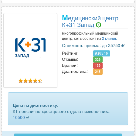
турецкого седла
11
М
едицинский центр
К+31 Запад
уха
9
многопрофильный медицинский
челюсти
103
центр, сеть состоит из
2 клиник
Стоимость приема: до 25750
шейного отдела позвоночника
61
Рейтинг:
8.94
/ 10
Отзывы:
329
щитовидной железы
30
Врачей:
139
Диагностика:
245
Цена на диагностику:
КТ пояснично-крестцового отдела позвоночника -
10500