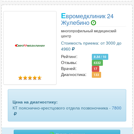
ключицы
28
Е
вромедклиник 24
коленного сустава
56
Жулебино
многопрофильный медицинский
копчика
45
центр
Стоимость приема: от 3000 до
коронарных сосудов
10
4960
Рейтинг:
костей голени
23
9.34
/ 10
Отзывы:
4332
Врачей:
костей таза
64
17
Диагностика:
133
костей черепа
26
крестцово-подвздошных сочленений
16
Цена на диагностику:
легких
49
КТ пояснично-крестцового отдела позвоночника -
7800
лимфоузлов
6
лицевых костей
41