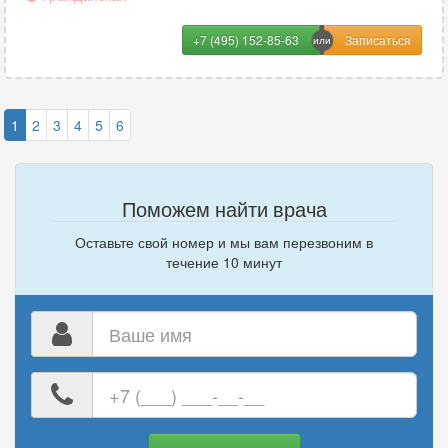
+7 (495) 152-85-63
1
2
3
4
5
6
Поможем найти врача
Оставьте свой номер и мы вам перезвоним в
течение 10 минут
Ваше
имя
Ваш
номер
телефона