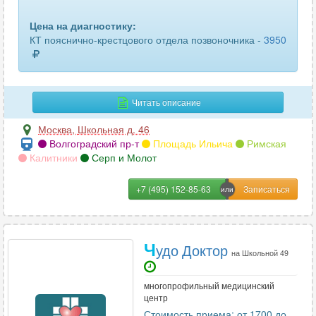
Цена на диагностику:
КТ пояснично-крестцового отдела позвоночника -
3950
Читать описание
Москва
,
Школьная д. 46
Волгоградский пр-т
Площадь Ильича
Римская
Калитники
Серп и Молот
+7 (495) 152-85-63
Ч
удо Доктор
на Школьной 49
многопрофильный медицинский
центр
Стоимость приема: от 1700 до