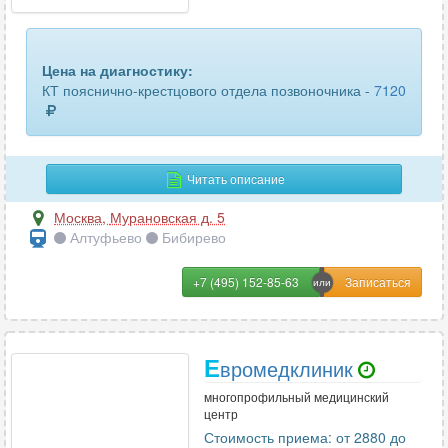
пищевода
16
Цена на диагностику:
плечевого сустава
57
КТ пояснично-крестцового отдела позвоночника -
7120
плечевой кости
24
поджелудочной железы
33
Читать описание
позвоночника (1 отдел)
33
Москва
,
Мурановская д. 5
почек
51
Алтуфьево
Бибирево
почек и мочевыводящих путей
36
+7 (495) 152-85-63
пояснично-крестцового отдела позвоночника
55
поясничного отдела позвоночника
23
Е
вромедклиник
многопрофильный медицинский
предплечья
25
центр
Стоимость приема: от 2880 до
придаточных пазух носа
77