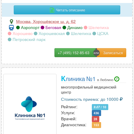
Читать описание
Москва
,
Хорошёвское ш. д. 62
Аэропорт
Беговая
Динамо
Шелепиха
Хорошево
Хорошевская
Шелепиха
ЦСКА
Петровский парк
+7 (495) 152-85-63
К
линика №1
в Люблино
многопрофильный медицинский
центр
Стоимость приема: до 10000
Рейтинг:
9.07
/ 10
Услуги:
436
Врачей:
28
Диагностика:
153