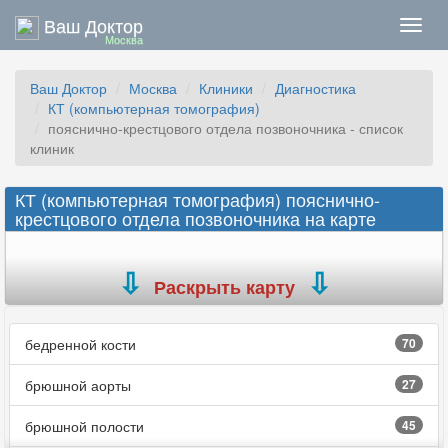
Ваш Доктор
Нави
Москва
Ваш Доктор
Москва
Клиники
Диагностика
КТ (компьютерная томография)
пояснично-крестцового отдела позвоночника - список
клиник
КТ (компьютерная томография) пояснично-
крестцового отдела позвоночника на карте
Раскрыть карту
бедренной кости
70
брюшной аорты
27
брюшной полости
45