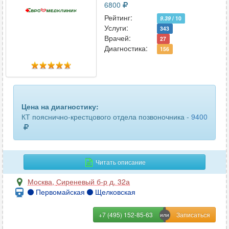
6800
пяточных костей
Рейтинг:
10
9.39
/ 10
Услуги:
343
Врачей:
ребер
28
27
Диагностика:
156
селезенки
33
сердца
4
сосудов головного мозга
15
Цена на диагностику:
КТ пояснично-крестцового отдела позвоночника -
9400
сосудов шеи
24
средостения
29
Читать описание
стопы или кисти
54
Москва
,
Сиреневый б-р д. 32а
сустава (1 ед.)
51
Первомайская
Щелковская
тазобедренного сустава
61
+7 (495) 152-85-63
трубчатых костей
13