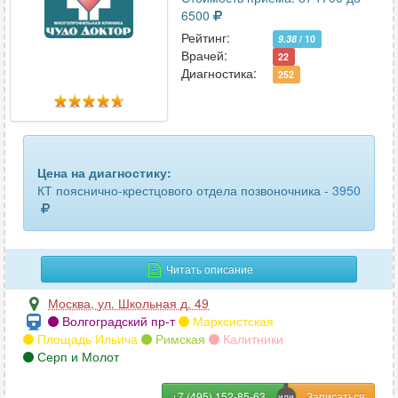
6500
Рейтинг:
9.38
/ 10
Врачей:
22
Диагностика:
252
Цена на диагностику:
КТ пояснично-крестцового отдела позвоночника -
3950
Читать описание
Москва
,
ул. Школьная д. 49
Волгоградский пр-т
Марксистская
Площадь Ильича
Римская
Калитники
Серп и Молот
+7 (495) 152-85-63