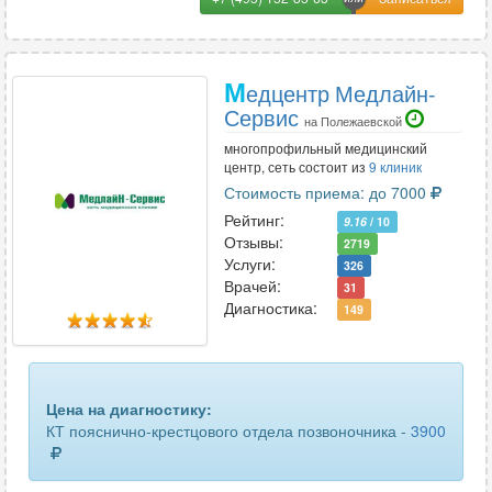
М
едцентр Медлайн-
Сервис
на Полежаевской
многопрофильный медицинский
центр, сеть состоит из
9 клиник
Стоимость приема: до 7000
Рейтинг:
9.16
/ 10
Отзывы:
2719
Услуги:
326
Врачей:
31
Диагностика:
149
Цена на диагностику:
КТ пояснично-крестцового отдела позвоночника -
3900