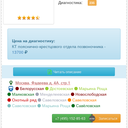
Диагностика:
235
головного мозга
62
гортани
59
грудного отдела позвоночника
73
Цена на диагностику:
грудной аорты
23
КТ пояснично-крестцового отдела позвоночника -
13700
двух челюстей
96
желудка
3
Читать описание
желчного пузыря
11
Москва
,
Фадеева д. 4А, стр.1
зубов
Белорусская
Достоевская
Марьина Роща
59
Маяковская
Менделеевская
Новослободская
Охотный ряд
Савеловская
Савеловская
кишечника
9
Савеловская
Марьина Роща
Савёловская
КЛКТ ВНЧС (височно-нижнечелюстного сустава)
12
+7 (495) 152-85-63
КЛКТ челюсти
34