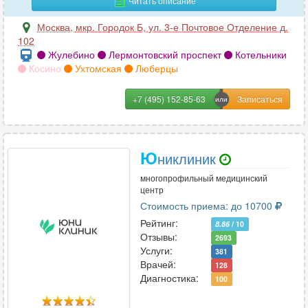
Читать описание
локтевого сустава
55
Москва
,
мкр. Городок Б, ул. 3-е Почтовое Отделение д.
102
лопатки
23
Жулебино
Лермонтовский проспект
Котельники
Косино
Ухтомская
Люберцы
лучезапястного сустава
49
+7 (495) 152-85-63
мочевого пузыря
22
мягких тканей лица
25
Ю
никлиник
мягких тканей шеи
35
многопрофильный медицинский
надпочечников
53
центр
Стоимость приема: до 10700
нижних конечностей (ног)
24
Рейтинг:
8.86
/ 10
Отзывы:
2693
органов грудной клетки
68
Услуги:
381
Врачей:
128
органов малого таза
64
Диагностика:
100
печени
31