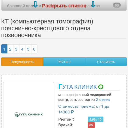
Раскрыть список
брюшной полости и забрюшинного пространства
60
верхних конечностей (рук)
19
КТ (компьютерная томография)
пояснично-крестцового отдела
виртуальная колоноскопия
8
позвоночника
височно-нижнечелюстных суставов (ВНЧС)
73
1
2
3
4
5
6
височных костей
83
Популярность
Рейтинг
Стоимость
внутреннего уха
13
всего позвоночника
12
Г
УТА КЛИНИК
всего тела
2
многопрофильный медицинский
гипофиза
4
центр, сеть состоит из
2 клиник
Стоимость приема: от 1 до
глазницы
56
14300
Рейтинг:
8.98
/ 10
голеностопного сустава
48
Врачей:
85