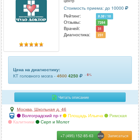
центр
турецкого седла
11
Стоимость приема: до 10000
Рейтинг:
9.38
/ 10
уха
9
Отзывы:
7284
Врачей:
31
челюсти
103
Диагностика:
231
шейного отдела позвоночника
61
щитовидной железы
30
Цена на диагностику:
-
6
%
КТ головного мозга -
4500
4250
Читать описание
Москва
,
Школьная д. 46
Волгоградский пр-т
Площадь Ильича
Римская
Калитники
Серп и Молот
+7 (495) 152-85-63