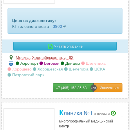
Цена на диагностику:
КТ головного мозга -
3900
Читать описание
Москва
,
Хорошёвское ш. д. 62
Аэропорт
Беговая
Динамо
Шелепиха
Хорошево
Хорошевская
Шелепиха
ЦСКА
Петровский парк
+7 (495) 152-85-63
К
линика №1
в Люблино
многопрофильный медицинский
центр