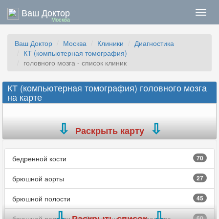
Ваш Доктор
Нави
Москва
Ваш Доктор
Москва
Клиники
Диагностика
КТ (компьютерная томография)
головного мозга - список клиник
КТ (компьютерная томография) головного мозга
на карте
Раскрыть карту
бедренной кости
70
брюшной аорты
27
брюшной полости
45
Раскрыть список
брюшной полости и забрюшинного пространства
60