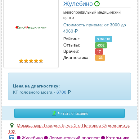
ключицы
28
Жулебино
многопрофильный медицинский
коленного сустава
56
центр
Стоимость приема: от 3000 до
копчика
45
4960
Рейтинг:
коронарных сосудов
9.34
/ 10
10
Отзывы:
4332
Врачей:
17
костей голени
23
Диагностика:
133
костей таза
64
костей черепа
26
Цена на диагностику:
крестцово-подвздошных сочленений
16
КТ головного мозга -
6700
легких
49
Читать описание
лимфоузлов
6
Москва
,
мкр. Городок Б, ул. 3-е Почтовое Отделение д.
лицевых костей
41
102
Жулебино
Лермонтовский проспект
Котельники