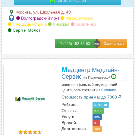
Читать описание
Москва
,
ул. Школьная д. 49
Волгоградский пр-т
Марксистская
Площадь Ильича
Римская
Калитники
Серп и Молот
+7 (495) 152-85-63
М
едцентр Медлайн-
Сервис
на Полежаевской
многопрофильный медицинский
центр, сеть состоит из
9 клиник
Стоимость приема: до 7000
Рейтинг:
9.16
/ 10
Отзывы:
2719
Услуги:
326
Врачей:
31
Диагностика:
149