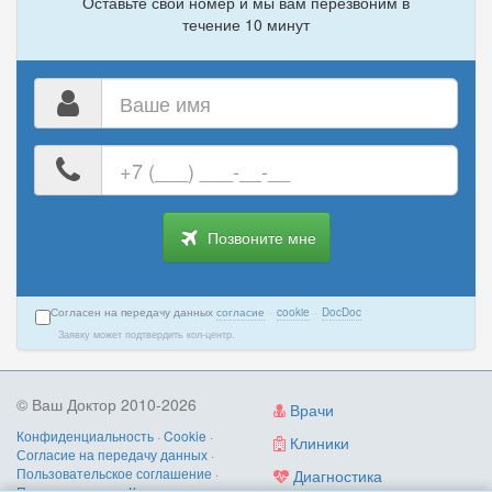
Оставьте свой номер и мы вам перезвоним в
течение 10 минут
Ваше
имя
Ваш
номер
телефона
Позвоните мне
Согласен на передачу данных
согласие
·
cookie
·
DocDoc
Заявку может подтвердить кол-центр.
© Ваш Доктор 2010-2026
Врачи
Конфиденциальность
·
Cookie
·
Клиники
Согласие на передачу данных
·
Пользовательское соглашение
·
Диагностика
Правила записи
·
Контакты