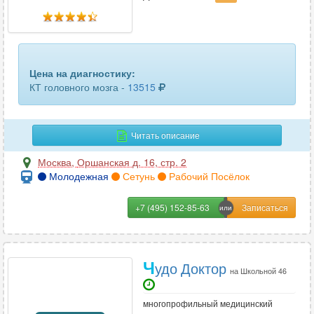
пяточных костей
10
ребер
28
селезенки
33
Цена на диагностику:
КТ головного мозга -
13515
сердца
4
сосудов головного мозга
15
Читать описание
сосудов шеи
24
Москва
,
Оршанская д. 16, стр. 2
Молодежная
Сетунь
Рабочий Посёлок
средостения
29
+7 (495) 152-85-63
стопы или кисти
54
сустава (1 ед.)
51
Ч
удо Доктор
тазобедренного сустава
61
на Школьной 46
трубчатых костей
13
многопрофильный медицинский