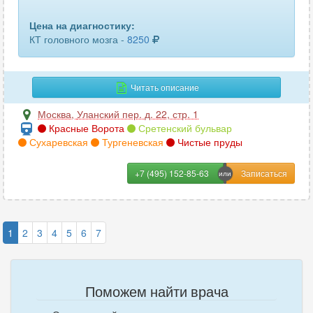
Цена на диагностику:
КТ головного мозга -
8250
Читать описание
Москва
,
Уланский пер. д. 22, стр. 1
Красные Ворота
Сретенский бульвар
Сухаревская
Тургеневская
Чистые пруды
+7 (495) 152-85-63
1
2
3
4
5
6
7
Поможем найти врача