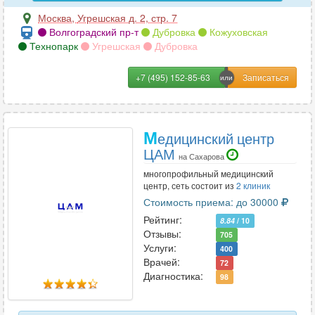
Москва
,
Угрешская д. 2, стр. 7
Волгоградский пр-т
Дубровка
Кожуховская
Технопарк
Угрешская
Дубровка
+7 (495) 152-85-63
М
едицинский центр
ЦАМ
на Сахарова
многопрофильный медицинский
центр, сеть состоит из
2 клиник
Стоимость приема: до 30000
Рейтинг:
8.84
/ 10
Отзывы:
705
Услуги:
400
Врачей:
72
Диагностика:
98