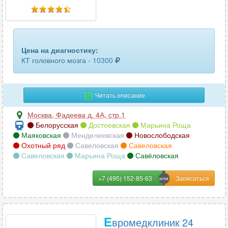
головного мозга
62
гортани
59
грудного отдела позвоночника
73
Цена на диагностику:
КТ головного мозга -
10300
грудной аорты
23
двух челюстей
96
Читать описание
желудка
3
Москва
,
Фадеева д. 4А, стр.1
Белорусская
Достоевская
Марьина Роща
желчного пузыря
11
Маяковская
Менделеевская
Новослободская
Охотный ряд
Савеловская
Савеловская
зубов
59
Савеловская
Марьина Роща
Савёловская
кишечника
9
+7 (495) 152-85-63
КЛКТ ВНЧС (височно-нижнечелюстного сустава)
12
КЛКТ челюсти
34
Е
вромедклиник 24