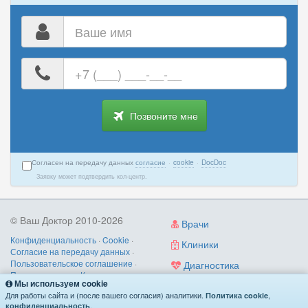
Ваше
имя
Ваш
номер
телефона
Позвоните мне
Согласен на передачу данных
согласие
·
cookie
·
DocDoc
Заявку может подтвердить кол-центр.
© Ваш Доктор 2010-2026
Врачи
Конфиденциальность
·
Cookie
·
Клиники
Согласие на передачу данных
·
Пользовательское соглашение
·
Диагностика
Правила записи
·
Контакты
Мы используем cookie
Услуги
О нас
/
как работает
/
поиск по
Для работы сайта и (после вашего согласия) аналитики.
,
Политика cookie
симптомам
.
конфиденциальность