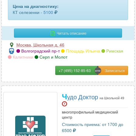
пяточных костей
10
Цена на диагностику:
КТ селезенки -
5100
ребер
28
селезенки
33
Читать описание
сердца
4
Москва
,
Школьная д. 46
Волгоградский пр-т
Площадь Ильича
Римская
сосудов головного мозга
15
Калитники
Серп и Молот
сосудов шеи
24
+7 (495) 152-85-63
средостения
29
стопы или кисти
54
Ч
удо Доктор
на Школьной 49
сустава (1 ед.)
51
многопрофильный медицинский
тазобедренного сустава
61
центр
Стоимость приема: от 1700 до
трубчатых костей
13
6500