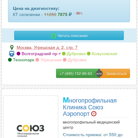
Цена на диагностику:
-
30
%
КТ селезенки -
11250
7875
Читать описание
Москва
,
Угрешская д. 2, стр. 7
Волгоградский пр-т
Дубровка
Кожуховская
Технопарк
Угрешская
Дубровка
+7 (495) 152-85-63
М
ногопрофильная
Клиника Союз
Аэропорт
многопрофильный медицинский
центр
Стоимость приема: от 550 до