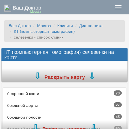
Ваш Доктор
Нави
Москва
Ваш Доктор
Москва
Клиники
Диагностика
КТ (компьютерная томография)
селезенки - список клиник
КТ (компьютерная томография) селезенки на
карте
Раскрыть карту
бедренной кости
70
брюшной аорты
27
брюшной полости
45
Раскрыть список
брюшной полости и забрюшинного пространства
60