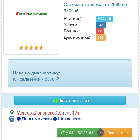
ключицы
28
Стоимость приема: от 2880 до
6800
коленного сустава
56
Рейтинг:
9.39
/ 10
Услуги:
343
копчика
45
Врачей:
27
Диагностика:
156
коронарных сосудов
10
костей голени
23
костей таза
64
Цена на диагностику:
костей черепа
26
КТ селезенки -
8300
крестцово-подвздошных сочленений
16
Читать описание
легких
49
Москва
,
Сиреневый б-р д. 32а
лимфоузлов
6
Первомайская
Щелковская
лицевых костей
41
+7 (495) 152-85-63