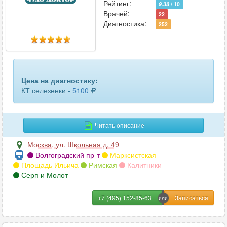
Рейтинг:
9.38
/ 10
турецкого седла
11
Врачей:
22
Диагностика:
252
уха
9
челюсти
103
шейного отдела позвоночника
61
Цена на диагностику:
КТ селезенки -
5100
щитовидной железы
30
Читать описание
Москва
,
ул. Школьная д. 49
Волгоградский пр-т
Марксистская
Площадь Ильича
Римская
Калитники
Серп и Молот
+7 (495) 152-85-63