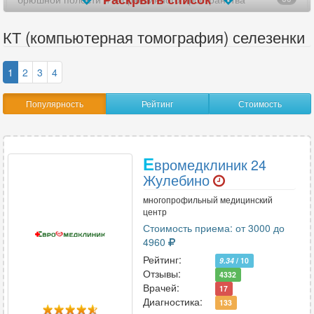
верхних конечностей (рук)
19
КТ (компьютерная томография) селезенки
виртуальная колоноскопия
8
1
2
3
4
височно-нижнечелюстных суставов (ВНЧС)
73
Популярность
Рейтинг
Стоимость
височных костей
83
внутреннего уха
13
Е
вромедклиник 24
всего позвоночника
12
Жулебино
всего тела
многопрофильный медицинский
2
центр
Стоимость приема: от 3000 до
гипофиза
4
4960
глазницы
56
Рейтинг:
9.34
/ 10
Отзывы:
4332
голеностопного сустава
48
Врачей:
17
Диагностика:
133