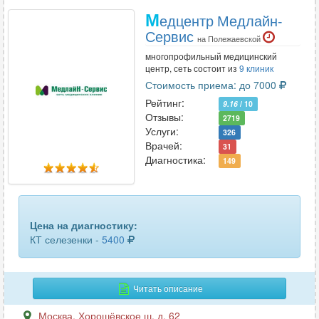
М
едцентр Медлайн-
Сервис
на Полежаевской
многопрофильный медицинский
центр, сеть состоит из
9 клиник
Стоимость приема: до 7000
Рейтинг:
9.16
/ 10
Отзывы:
2719
Услуги:
326
Врачей:
31
Диагностика:
149
Цена на диагностику:
КТ селезенки -
5400
Читать описание
Москва
,
Хорошёвское ш. д. 62