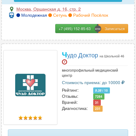
пищевода
16
Москва
,
Оршанская д. 16, стр. 2
Молодежная
Сетунь
Рабочий Посёлок
плечевого сустава
57
плечевой кости
24
+7 (495) 152-85-63
поджелудочной железы
33
Ч
позвоночника (1 отдел)
33
удо Доктор
на Школьной 46
почек
51
многопрофильный медицинский
центр
почек и мочевыводящих путей
36
Стоимость приема: до 10000
Рейтинг:
пояснично-крестцового отдела позвоночника
55
9.38
/ 10
Отзывы:
7284
Врачей:
поясничного отдела позвоночника
23
31
Диагностика:
231
предплечья
25
придаточных пазух носа
77