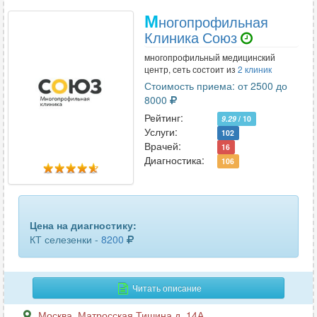
М
ногопрофильная
Клиника Союз
многопрофильный медицинский
центр, сеть состоит из
2 клиник
Стоимость приема: от 2500 до
8000
Рейтинг:
9.29
/ 10
Услуги:
102
Врачей:
16
Диагностика:
106
Цена на диагностику:
КТ селезенки -
8200
Читать описание
Москва
,
Матросская Тишина д. 14А