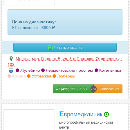
головного мозга
62
гортани
59
Цена на диагностику:
грудного отдела позвоночника
73
КТ селезенки -
6600
грудной аорты
23
Читать описание
двух челюстей
96
Москва
,
мкр. Городок Б, ул. 3-е Почтовое Отделение д.
желудка
3
102
Жулебино
Лермонтовский проспект
Котельники
желчного пузыря
11
Косино
Ухтомская
Люберцы
зубов
59
+7 (495) 152-85-63
кишечника
9
КЛКТ ВНЧС (височно-нижнечелюстного сустава)
12
Е
вромедклиник
КЛКТ челюсти
34
многопрофильный медицинский
центр