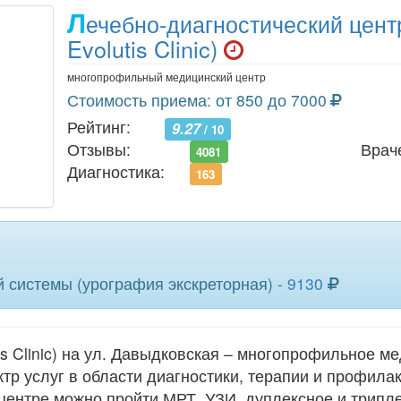
Л
ечебно-диагностический цент
Evolutis Clinic)
многопрофильный медицинский центр
Стоимость приема: от 850 до 7000
Рейтинг:
9.27
/ 10
Отзывы:
Врач
4081
Диагностика:
163
 системы (урография экскреторная) -
9130
is Clinic) на ул. Давыдковская – многопрофильное м
р услуг в области диагностики, терапии и профилак
 центре можно пройти МРТ, УЗИ, дуплексное и трипл