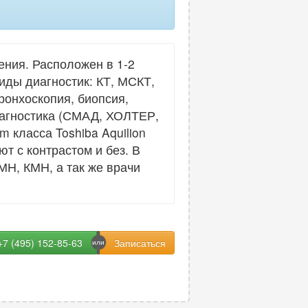
ния. Расположен в 1-2
иды диагностик: КТ, МСКТ,
ронхоскопия, биопсия,
иагностика (СМАД, ХОЛТЕР,
 класса Toshiba Aquilion
ют с контрастом и без. В
МН, КМН, а так же врачи
+7 (495) 152-85-63