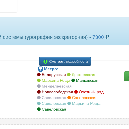
44
придаточных пазух носа
101
прокт
афия)
радиовизиография
49
ребер
4
26
сердца
4
стопы
 системы (урография экскреторная) -
7300
31
тазобедренного сустава
93
толст
6
ТРГ (телерентгенография)
109
турец
Смотреть подробности
5
челюсти
49
череп
Метро:
Белорусская
Достоевская
шейного отдела позвоночника
98
Марьина Роща
Маяковская
Менделеевская
Новослободская
Охотный ряд
Савеловская
Савеловская
Савеловская
Марьина Роща
Савёловская