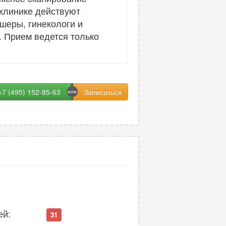
 клинике действуют
шеры, гинекологи и
. Прием ведется только
+7 (495) 152-85-63
ей:
31