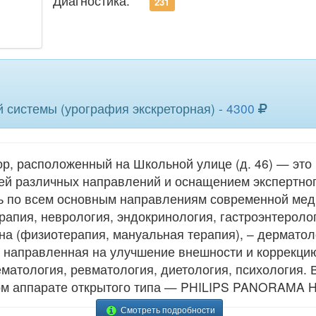
Диагностика:
231
 системы (урография экскреторная) -
4300
р, расположенный на Школьной улице (д. 46) — это
ей различных направлений и оснащением экспертно
 по всем основным направлениям современной меди
апия, неврология, эндокринология, гастроэнтерологи
а (физиотерапия, мануальная терапия), – дерматол
, направленная на улучшение внешности и коррекцию 
гематология, ревматология, диетология, психология.
м аппарате открытого типа — PHILIPS PANORAMA HF
Смотреть подробности