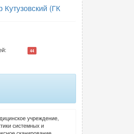
р Кутузовский (ГК
ей:
44
едицинское учреждение,
тики системных и
ексное сканирование