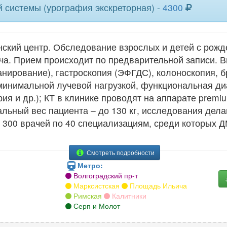
 системы (урография экскреторная) -
4300
кий центр. Обследование взрослых и детей с рожде
ича. Прием происходит по предварительной записи. В
анирование), гастроскопия (ЭФГДС), колоноскопия, б
минимальной лучевой нагрузкой, функциональная д
я и др.); КТ в клинике проводят на аппарате premium
альный вес пациента – до 130 кг, исследования дела
 300 врачей по 40 специализациям, среди которых Д
Смотреть подробности
Метро:
Волгоградский пр-т
Марксистская
Площадь Ильича
Римская
Калитники
Серп и Молот