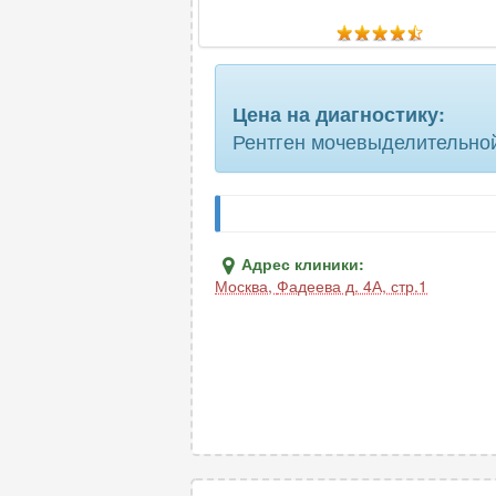
предплечья
протоков молочной железы (дуктогр
Цена на диагностику:
сальпингография
Рентген мочевыделительной
суставов
толстой кишки (ирригоскопия)
цистоуретрография
Адрес клиники:
Москва
,
Фадеева д. 4А, стр.1