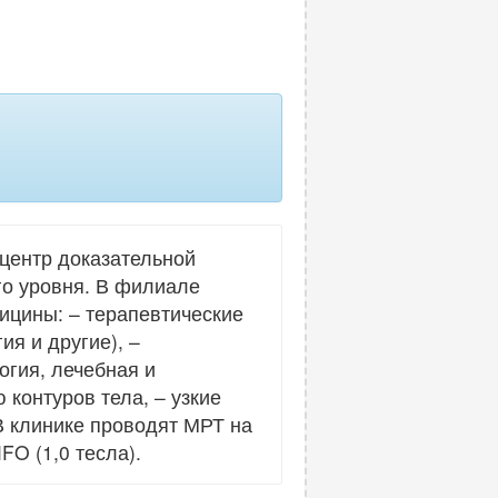
 центр доказательной
го уровня. В филиале
цины: – терапевтические
я и другие), –
огия, лечебная и
контуров тела, – узкие
 В клинике проводят МРТ на
O (1,0 тесла).