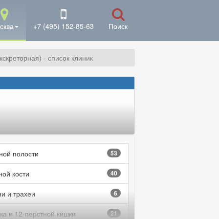
сква
+7 (495) 152-85-63
Поиск
скреторная) - список клиник
ой полости
53
ной кости
40
ни и трахеи
6
ка и 12-перстной кишки
21