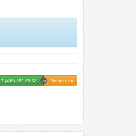
ография
6
87
 или кисти
96
ой кишки (ирригография)
8
кого седла
53
а
93
+7 (495) 152-85-63