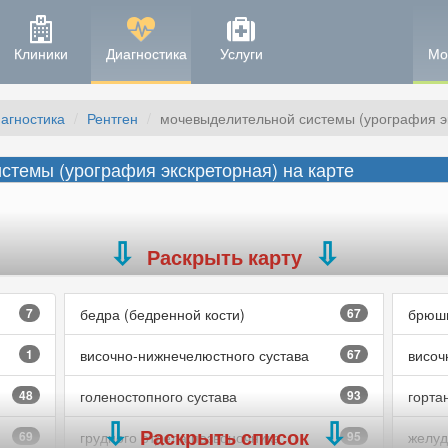
Клиники
Диагностика
Услуги
Мо
агностика
Рентген
мочевыделительной системы (урография эк
стемы (урография экскреторная) на карте
Раскрыть карту
7
бедра (бедренной кости)
67
брюшн
1
височно-нижнечелюстного сустава
67
височ
48
голеностопного сустава
93
горта
Раскрыть список
69
грудного отдела позвоночника
95
желуд