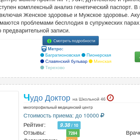
ступен комплексный анализ генетический паспорт. В
включая Женское здоровье и Мужское здоровье. Аку
имаются проблемами бесплодия в супружеских парах
о предварительной записи.
Смотреть подробности
Метро:
Багратионовская
Пионерская
Славянский бульвар
Минская
Терехово
Ч
удо Доктор
на Школьной 46
многопрофильный медицинский центр
Стоимость приема: до 10000
Рейтинг:
9.38
/ 10
Отзывы:
Врач
7284