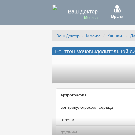
Ваш Доктор
Врачи
Москва
Ваш Доктор
Москва
Клиники
Ди
Рентген мочевыделительной си
артрография
вентрикулография сердца
голени
грудины