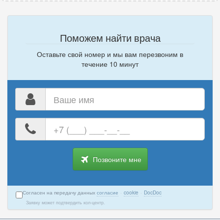
Поможем найти врача
Оставьте свой номер и мы вам перезвоним в
течение 10 минут
Ваше
имя
Ваш
номер
телефона
Позвоните мне
Согласен на передачу данных
согласие
·
cookie
·
DocDoc
Заявку может подтвердить кол-центр.