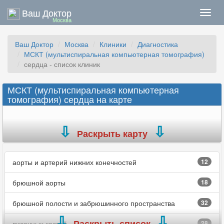
Ваш Доктор
Нави
Москва
Ваш Доктор
Москва
Клиники
Диагностика
МСКТ (мультиспиральная компьютерная томография)
сердца - список клиник
МСКТ (мультиспиральная компьютерная
томография) сердца на карте
Раскрыть карту
аорты и артерий нижних конечностей
12
брюшной аорты
18
брюшной полости и забрюшинного пространства
32
Раскрыть список
височных костей
28