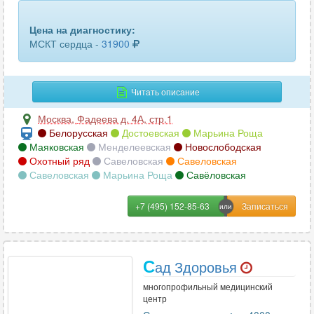
мочевыделительной системы
26
Цена на диагностику:
околоносовых пазух
20
МСКТ сердца -
31900
печени
8
плечевого сустава
26
Читать описание
почек и надпочечников
22
Москва
,
Фадеева д. 4А, стр.1
Белорусская
Достоевская
Марьина Роща
пояснично-крестцового отдела позвоночника
28
Маяковская
Менделеевская
Новослободская
Охотный ряд
Савеловская
Савеловская
сердца
2
Савеловская
Марьина Роща
Савёловская
сосудов и артерий головного мозга
10
+7 (495) 152-85-63
сосудов и артерий сердца
2
тазобедренного сустава
24
С
ад Здоровья
многопрофильный медицинский
челюсти
11
центр