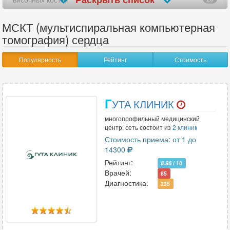
голеностопного сустава
22
МСКТ (мультиспиральная компьютерная
томография) сердца
головного мозга
34
Популярность
Рейтинг
Стоимость
гортани
23
грудного отдела позвоночника
25
Г
УТА КЛИНИК
грудной аорты
16
многопрофильный медицинский
кишечника
3
центр, сеть состоит из
2 клиник
Стоимость приема: от 1 до
коленного сустава
23
14300
Рейтинг:
8.98
/ 10
костей таза
26
Врачей:
85
Диагностика:
235
костей черепа
15
легких
19