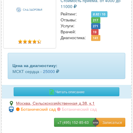
Стоимость приема: от 4000 до
шеи
14
11000
шейного отдела позвоночника
Рейтинг:
36
8.92
/ 10
Отзывы:
217
Услуги:
щитовидной железы
10
271
Врачей:
19
Диагностика:
141
Цена на диагностику:
МСКТ сердца -
25000
Читать описание
Москва
,
Сельскохозяйственная д.38, к.1
Ботанический сад
Ботанический сад
+7 (495) 152-85-63