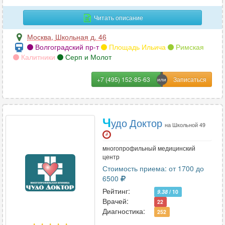
пищевода
16
Читать описание
плечевого сустава
57
Москва
,
Школьная д. 46
плечевой кости
Волгоградский пр-т
Площадь Ильича
Римская
24
Калитники
Серп и Молот
поджелудочной железы
33
+7 (495) 152-85-63
позвоночника (1 отдел)
33
почек
51
Ч
удо Доктор
на Школьной 49
почек и мочевыводящих путей
36
многопрофильный медицинский
пояснично-крестцового отдела позвоночника
55
центр
Стоимость приема: от 1700 до
поясничного отдела позвоночника
23
6500
предплечья
Рейтинг:
25
9.38
/ 10
Врачей:
22
Диагностика:
придаточных пазух носа
77
252