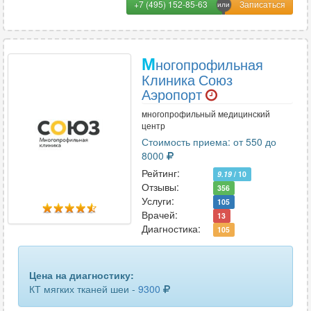
+7 (495) 152-85-63
М
ногопрофильная
Клиника Союз
Аэропорт
многопрофильный медицинский
центр
Стоимость приема: от 550 до
8000
Рейтинг:
9.19
/ 10
Отзывы:
356
Услуги:
105
Врачей:
13
Диагностика:
105
Цена на диагностику:
КТ мягких тканей шеи -
9300