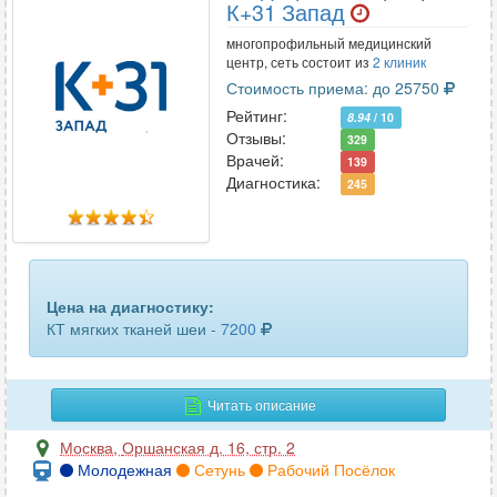
ключицы
28
К+31 Запад
многопрофильный медицинский
коленного сустава
56
центр, сеть состоит из
2 клиник
Стоимость приема: до 25750
копчика
45
Рейтинг:
8.94
/ 10
Отзывы:
коронарных сосудов
329
10
Врачей:
139
Диагностика:
245
костей голени
23
костей таза
64
костей черепа
26
Цена на диагностику:
крестцово-подвздошных сочленений
16
КТ мягких тканей шеи -
7200
легких
49
Читать описание
лимфоузлов
6
Москва
,
Оршанская д. 16, стр. 2
лицевых костей
41
Молодежная
Сетунь
Рабочий Посёлок