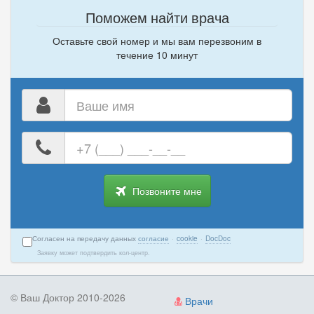
Поможем найти врача
Оставьте свой номер и мы вам перезвоним в
течение 10 минут
Ваше
имя
Ваш
номер
телефона
Позвоните мне
Согласен на передачу данных
согласие
·
cookie
·
DocDoc
Заявку может подтвердить кол-центр.
© Ваш Доктор 2010-2026
Врачи