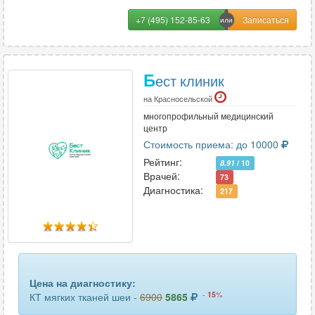
+7 (495) 152-85-63
Б
ест клиник
на Красносельской
многопрофильный медицинский
центр
Стоимость приема: до 10000
Рейтинг:
8.91
/ 10
Врачей:
73
Диагностика:
217
Цена на диагностику:
-
15
%
КТ мягких тканей шеи -
6900
5865