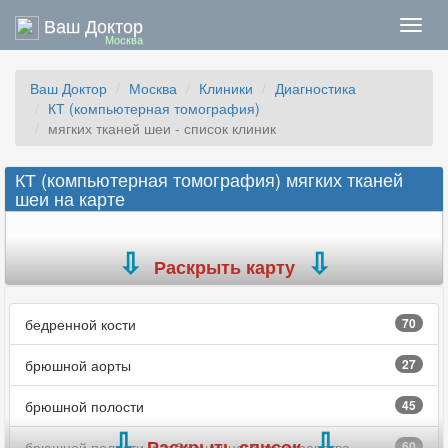
Ваш Доктор
Нави
Москва
Ваш Доктор
Москва
Клиники
Диагностика
КТ (компьютерная томография)
мягких тканей шеи - список клиник
КТ (компьютерная томография) мягких тканей
шеи на карте
Раскрыть карту
бедренной кости
70
брюшной аорты
27
брюшной полости
45
Раскрыть список
брюшной полости и забрюшинного пространства
60