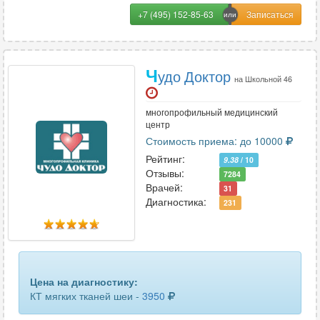
локтевого сустава
55
+7 (495) 152-85-63
лопатки
23
лучезапястного сустава
49
Ч
удо Доктор
на Школьной 46
мочевого пузыря
22
многопрофильный медицинский
мягких тканей лица
25
центр
Стоимость приема: до 10000
мягких тканей шеи
35
Рейтинг:
9.38
/ 10
Отзывы:
7284
надпочечников
53
Врачей:
31
Диагностика:
231
нижних конечностей (ног)
24
органов грудной клетки
68
органов малого таза
64
Цена на диагностику:
КТ мягких тканей шеи -
3950
печени
31