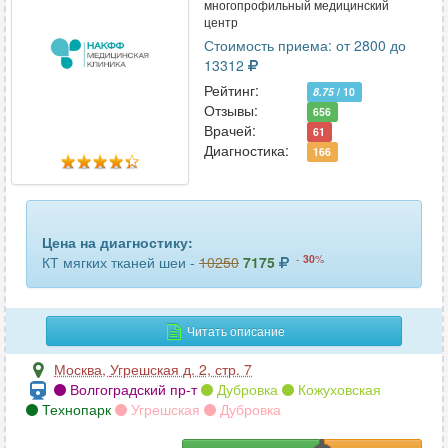
многопрофильный медицинский
турецкого седла
11
центр
Стоимость приема: от 2800 до
уха
9
13312
Рейтинг:
8.75
/ 10
челюсти
103
Отзывы:
656
Врачей:
61
шейного отдела позвоночника
61
Диагностика:
166
щитовидной железы
30
Цена на диагностику:
-
30
%
КТ мягких тканей шеи -
10250
7175
Читать описание
Москва
,
Угрешская д. 2, стр. 7
Волгоградский пр-т
Дубровка
Кожуховская
Технопарк
Угрешская
Дубровка