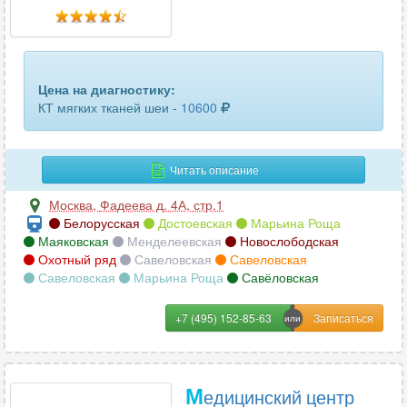
головного мозга
62
гортани
59
грудного отдела позвоночника
73
Цена на диагностику:
КТ мягких тканей шеи -
10600
грудной аорты
23
двух челюстей
96
Читать описание
желудка
3
Москва
,
Фадеева д. 4А, стр.1
Белорусская
Достоевская
Марьина Роща
желчного пузыря
11
Маяковская
Менделеевская
Новослободская
Охотный ряд
Савеловская
Савеловская
зубов
59
Савеловская
Марьина Роща
Савёловская
кишечника
9
+7 (495) 152-85-63
КЛКТ ВНЧС (височно-нижнечелюстного сустава)
12
КЛКТ челюсти
34
М
едицинский центр