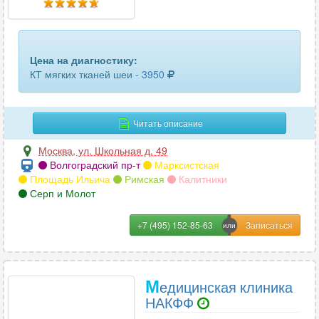
пяточных костей
10
ребер
28
Цена на диагностику:
селезенки
33
КТ мягких тканей шеи -
3950
сердца
4
Читать описание
сосудов головного мозга
15
Москва
,
ул. Школьная д. 49
сосудов шеи
24
Волгоградский пр-т
Марксистская
Площадь Ильича
Римская
Калитники
средостения
29
Серп и Молот
стопы или кисти
54
+7 (495) 152-85-63
сустава (1 ед.)
51
тазобедренного сустава
61
М
едицинская клиника
НАКФФ
трубчатых костей
13