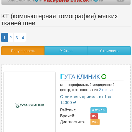
верхних конечностей (рук)
19
КТ (компьютерная томография) мягких
тканей шеи
виртуальная колоноскопия
8
височно-нижнечелюстных суставов (ВНЧС)
73
1
2
3
4
височных костей
83
Популярность
Рейтинг
Стоимость
внутреннего уха
13
всего позвоночника
12
Г
УТА КЛИНИК
всего тела
2
многопрофильный медицинский
центр, сеть состоит из
2 клиник
гипофиза
Стоимость приема: от 1 до
4
14300
глазницы
56
Рейтинг:
8.98
/ 10
Врачей:
85
голеностопного сустава
48
Диагностика:
235