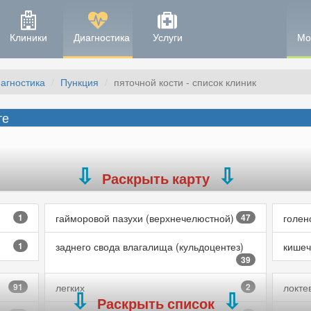
Клиники
Диагностика
Услуги
Мо
агностика
Пункция
пяточной кости - список клиник
те
Раскрыть карту
1
гайморовой пазухи (верхнечелюстной)
47
голен
1
заднего свода влагалища (кульдоцентез)
кишеч
39
91
легких
2
локте
Раскрыть список