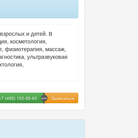
взрослых и детей. В
ия, косметология,
е, физиотерапия, массаж,
гностика, ультразвуковая
ктология,
+7 (495) 152-85-63