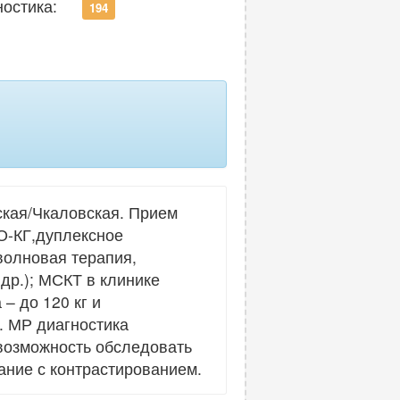
ностика:
194
ская/Чкаловская. Прием
О-КГ,дуплексное
волновая терапия,
др.); МСКТ в клинике
– до 120 кг и
. МР диагностика
 возможность обследовать
вание с контрастированием.