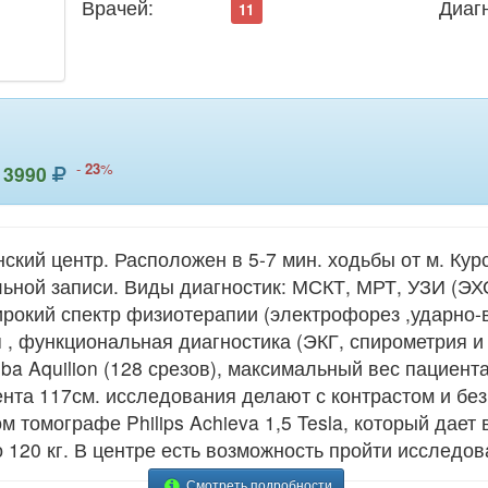
Врачей:
Диаг
11
-
23
%
3990
ий центр. Расположен в 5-7 мин. ходьбы от м. Кур
ьной записи. Виды диагностик: МСКТ, МРТ, УЗИ (ЭХ
ирокий спектр физиотерапии (электрофорез ,ударно-
 , функциональная диагностика (ЭКГ, спирометрия и 
ba Aquilion (128 срезов), максимальный вес пациента 
та 117см. исследования делают с контрастом и без
 томографе Philips Achieva 1,5 Tesla, который дает
о 120 кг. В центре есть возможность пройти исследо
Смотреть подробности