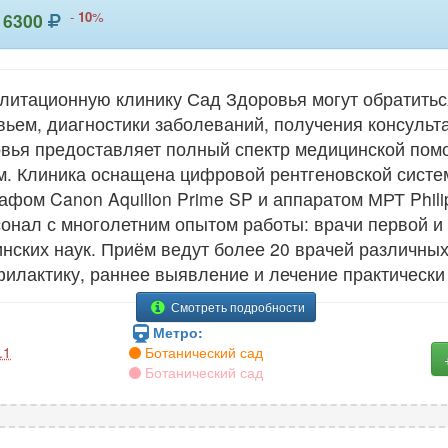
-
10
%
6300
итационную клинику Сад Здоровья могут обратитьс
ьем, диагностики заболеваний, получения консульт
овья предоставляет полный спектр медицинской по
 Клиника оснащена цифровой рентгеновской системой
ом Canon Aquilion Prime SP и аппаратом МРТ Philips
онал с многолетним опытом работы: врачи первой и
нских наук. Приём ведут более 20 врачей различных
илактику, раннее выявление и лечение практически 
Смотреть подробности
Метро:
.1
Ботанический сад
Ботанический сад