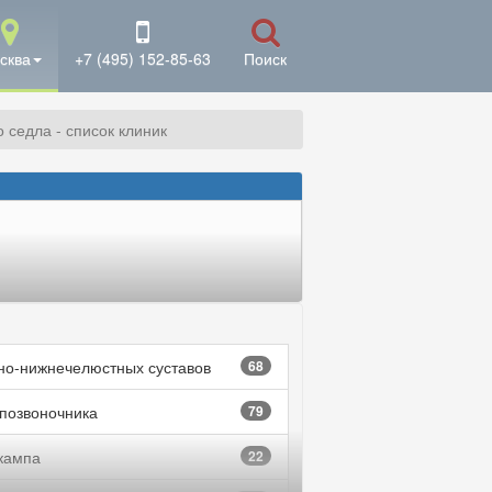
сква
+7 (495) 152-85-63
Поиск
о седла - список клиник
но-нижнечелюстных суставов
68
 позвоночника
79
кампа
22