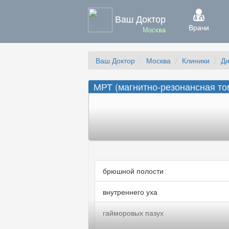
Ваш Доктор
Врачи
Москва
Ваш Доктор
Москва
Клиники
Ди
МРТ (магнитно-резонансная то
брюшной полости
внутреннего уха
гайморовых пазух