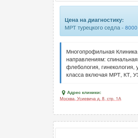
плечевого сустава
Цена на диагностику:
полового члена
МРТ турецкого седла -
8000
предстательной железы
сердца
Многопрофильная Клиника
направлениям: спинальная 
сосудов шеи
флебология, гинекология, 
тазобедренного сустава
класса включая МРТ, КТ, У
холангиография
Адрес клиники:
щитовидной
Москва
,
Усиевича д. 8, стр. 1А