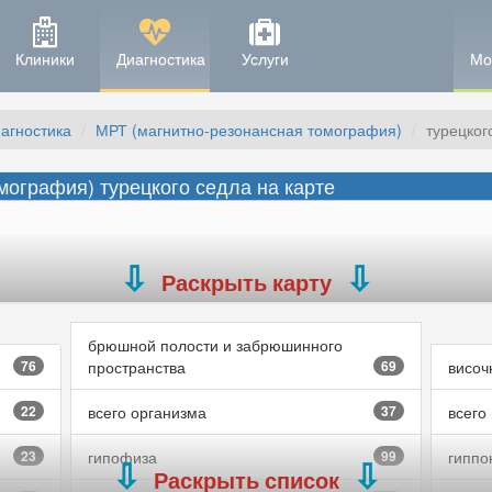
Клиники
Диагностика
Услуги
Мо
агностика
МРТ (магнитно-резонансная томография)
турецког
мография) турецкого седла на карте
Раскрыть карту
брюшной полости и забрюшинного
76
пространства
69
височ
22
всего организма
37
всего
23
гипофиза
99
гиппо
Раскрыть список