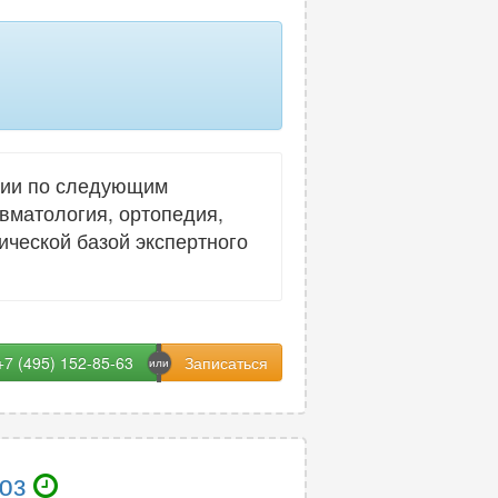
лудочной железы
40
ично-крестцового отдела
ночника
94
енки
32
ов головного мозга
54
гии по следующим
авматология, ортопедия,
90
ической базой экспертного
афия
12
го отдела позвоночника
97
35
+7 (495) 152-85-63
юз