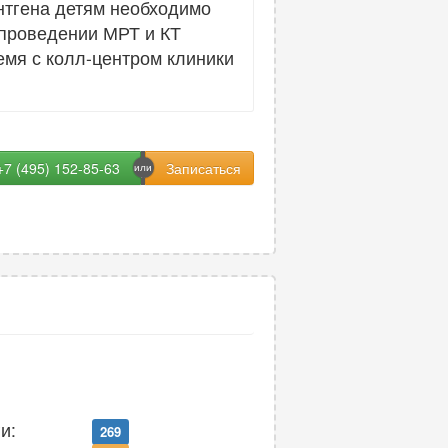
ентгена детям необходимо
 проведении МРТ и КТ
емя с колл-центром клиники
+7 (495) 152-85-63
и:
269