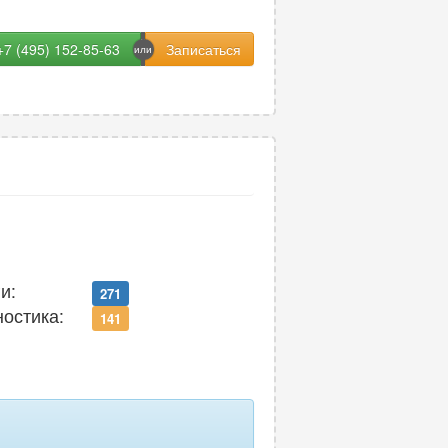
+7 (495) 152-85-63
и:
271
ностика:
141