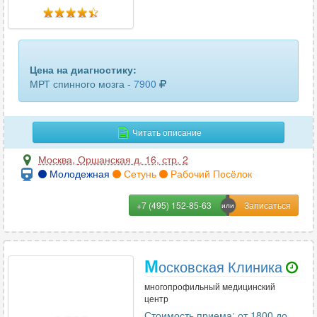
желчного пузыря
28
кисти руки
92
кишечника
1
Цена на диагностику:
МРТ спинного мозга -
7900
коленного сустава
100
копчика
74
Читать описание
костей таза
9
Москва
,
Оршанская д. 16, стр. 2
Молодежная
Сетунь
Рабочий Посёлок
крестцово-подвздошных сочленений
90
легких и бронхов
1
+7 (495) 152-85-63
лимфоузлов
10
М
локтевого сустава
102
осковская Клиника
многопрофильный медицинский
лучезапястного сустава
94
центр
Стоимость приема: от 1800 до