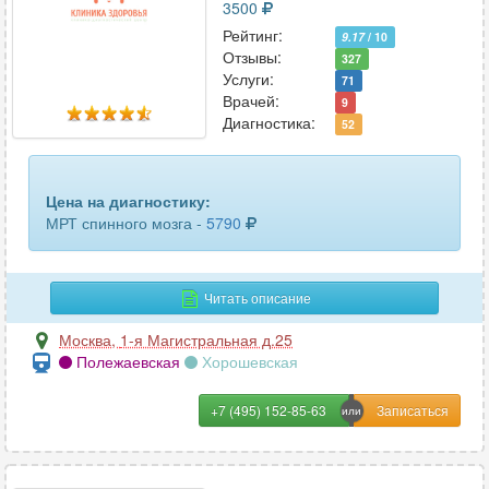
3500
Рейтинг:
9.17
/ 10
Отзывы:
327
Услуги:
71
Врачей:
9
Диагностика:
52
Цена на диагностику:
МРТ спинного мозга -
5790
Читать описание
Москва
,
1-я Магистральная д.25
Полежаевская
Хорошевская
+7 (495) 152-85-63