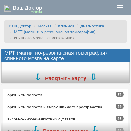
Ваш Доктор
Нави
Москва
Ваш Доктор
Москва
Клиники
Диагностика
МРТ (магнитно-резонансная томография)
спинного мозга - список клиник
МРТ (магнитно-резонансная томография)
спинного мозга на карте
Раскрыть карту
брюшной полости
76
брюшной полости и забрюшинного пространства
69
височно-нижнечелюстных суставов
68
Раскрыть список
внутреннего уха
22