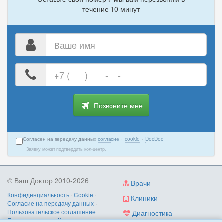
течение 10 минут
Ваше
имя
Ваш
номер
телефона
Позвоните мне
Согласен на передачу данных
согласие
·
cookie
·
DocDoc
Заявку может подтвердить кол-центр.
© Ваш Доктор 2010-2026
Врачи
Конфиденциальность
·
Cookie
·
Клиники
Согласие на передачу данных
·
Пользовательское соглашение
·
Диагностика
Правила записи
·
Контакты