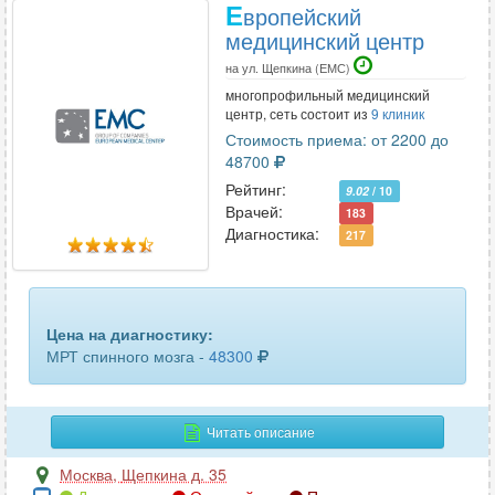
Е
вропейский
медицинский центр
на ул. Щепкина (ЕМС)
многопрофильный медицинский
центр, сеть состоит из
9 клиник
Стоимость приема: от 2200 до
48700
Рейтинг:
9.02
/ 10
Врачей:
183
Диагностика:
217
Цена на диагностику:
МРТ спинного мозга -
48300
Читать описание
Москва
,
Щепкина д. 35