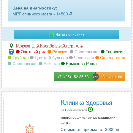
Цена на диагностику:
МРТ спинного мозга -
14500
Читать описание
Москва
,
1-й Колобовский пер. д. 4
Охотный ряд
Рижская
Савеловская
Тверская
Трубная
Цветной бульвар
Чеховская
Савеловская
Савеловская
Рижская
Ермакова Роща
+7 (495) 152-85-63
К
линика Здоровья
на Полежаевской
многопрофильный медицинский
центр
Стоимость приема: от 2000 до