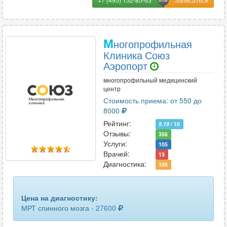
наружных половых органов
25
одного отдела позвоночника
40
М
ногопрофильная
онкопоиск
16
Клиника Союз
Аэропорт
органов малого таза
90
многопрофильный медицинский
отделов позвоночника
40
центр
Стоимость приема: от 550 до
печени и желчевыводящих путей
35
8000
Рейтинг:
9.19
/ 10
плечевого сустава
84
Отзывы:
356
Услуги:
105
плода
1
Врачей:
13
Диагностика:
105
поджелудочной железы
40
полового члена
12
Цена на диагностику:
МРТ спинного мозга -
27600
почек
50