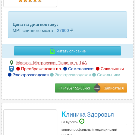
турецкого седла
15
урография
12
Цена на диагностику:
холангиография
48
МРТ спинного мозга -
27600
холангиопанкреатография
28
Читать описание
шейного отдела позвоночника
97
Москва
,
Матросская Тишина д. 14А
щитовидной железы
23
Преображенская пл.
Семеновская
Сокольники
Электрозаводская
Электрозаводская
Сокольники
яичников, матки и придатков
35
+7 (495) 152-85-63
К
линика Здоровья
на Курской
многопрофильный медицинский
центр