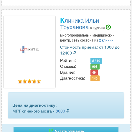
К
линика Ильи
Труханова
в Куркино
многопрофильный медицинский
центр, сеть состоит из
2 клиник
Стоимость приема: от 1000 до
12400
Рейтинг:
9
/ 10
Отзывы:
908
Врачей:
49
Диагностика:
140
Цена на диагностику:
МРТ спинного мозга -
8000
Читать описание