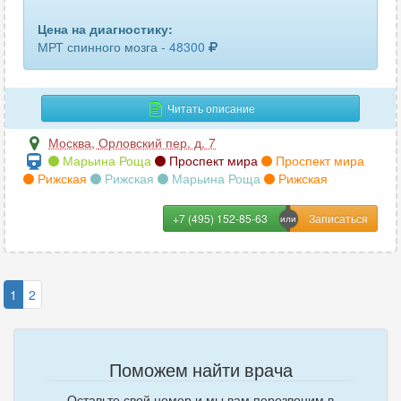
Цена на диагностику:
МРТ спинного мозга -
48300
Читать описание
Москва
,
Орловский пер. д. 7
Марьина Роща
Проспект мира
Проспект мира
Рижская
Рижская
Марьина Роща
Рижская
+7 (495) 152-85-63
1
2
Поможем найти врача
Оставьте свой номер и мы вам перезвоним в