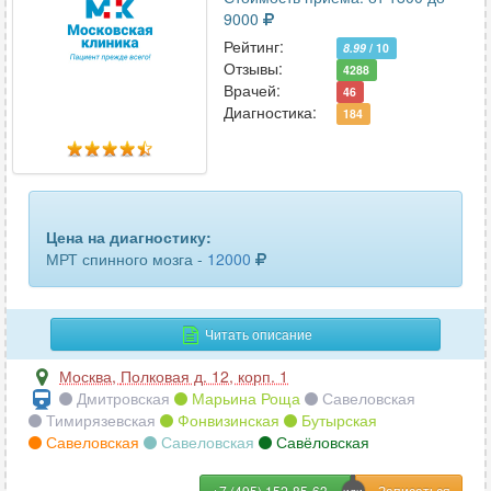
молочных желез
57
9000
Рейтинг:
мочевого пузыря
8.99
/ 10
32
Отзывы:
4288
Врачей:
46
мошонки
46
Диагностика:
184
мягких тканей
75
мягких тканей бедра
29
мягких тканей голени
29
Цена на диагностику:
МРТ спинного мозга -
12000
мягких тканей лица
28
мягких тканей предплечья
18
Читать описание
мягких тканей шеи
68
Москва
,
Полковая д. 12, корп. 1
Дмитровская
Марьина Роща
Савеловская
мягких тканей ягодичной области
34
Тимирязевская
Фонвизинская
Бутырская
Савеловская
Савеловская
Савёловская
надпочечников
48
+7 (495) 152-85-63