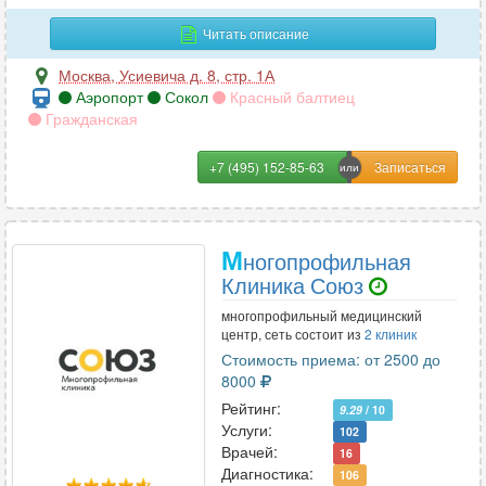
пояснично-крестцового отдела позвоночника
94
Читать описание
предстательной железы
42
Москва
,
Усиевича д. 8, стр. 1А
Аэропорт
Сокол
Красный балтиец
придаточных пазух носа
92
Гражданская
селезенки
32
+7 (495) 152-85-63
сердца
17
слюнной железы
22
М
ногопрофильная
сосудов головного мозга
54
Клиника Союз
многопрофильный медицинский
сосудов шеи
46
центр, сеть состоит из
2 клиник
Стоимость приема: от 2500 до
спинного мозга
18
8000
Рейтинг:
стопы
9.29
/ 10
90
Услуги:
102
Врачей:
16
тазобедренного сустава
101
Диагностика:
106