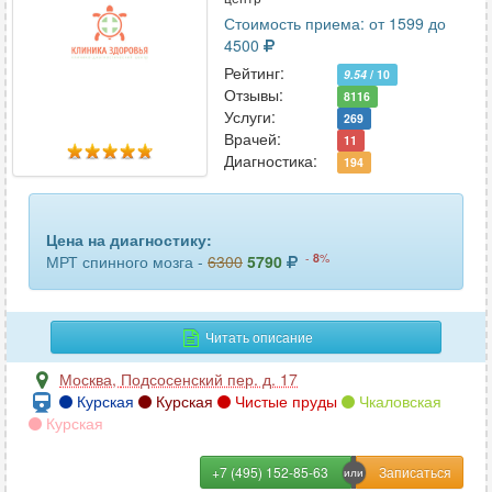
Стоимость приема: от 1599 до
4500
Рейтинг:
9.54
/ 10
Отзывы:
8116
Услуги:
269
Врачей:
11
Диагностика:
194
Цена на диагностику:
-
8
%
МРТ спинного мозга -
6300
5790
Читать описание
Москва
,
Подсосенский пер. д. 17
Курская
Курская
Чистые пруды
Чкаловская
Курская
+7 (495) 152-85-63