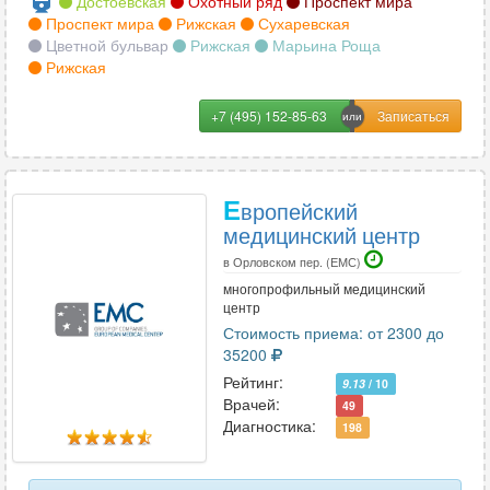
Достоевская
Охотный ряд
Проспект мира
Проспект мира
Рижская
Сухаревская
Цветной бульвар
Рижская
Марьина Роща
Рижская
+7 (495) 152-85-63
Е
вропейский
медицинский центр
в Орловском пер. (ЕМС)
многопрофильный медицинский
центр
Стоимость приема: от 2300 до
35200
Рейтинг:
9.13
/ 10
Врачей:
49
Диагностика:
198