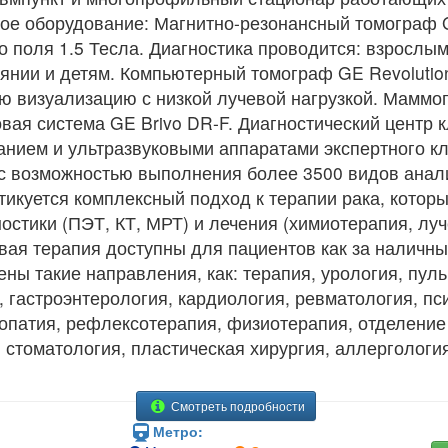
ое оборудование: Магнитно-резонансный томограф G
 поля 1.5 Тесла. Диагностика проводится: взрослым 
янии и детям. Компьютерный томограф GE Revolution
ю визуализацию с низкой лучевой нагрузкой. Маммог
вая система GE Brivo DR-F. Диагностический центр 
нием и ультразвуковыми аппаратами экспертного кл
 с возможностью выполнения более 3500 видов анал
тикуется комплексный подход к терапии рака, которы
стики (ПЭТ, КТ, МРТ) и лечения (химиотерапия, луче
вая терапия доступны для пациентов как за наличный
ны такие направления, как: терапия, урология, пуль
, гастроэнтерология, кардиология, ревматология, пс
опатия, рефлексотерапия, физиотерапия, отделение
, стоматология, пластическая хирургия, аллергологи
Смотреть подробности
Метро: