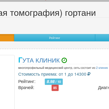
12
всего тела
2
гипоф
ая томография) гортани
56
голеностопного сустава
48
голов
59
грудного отдела позвоночника
73
грудн
96
желудка
3
желчн
Рейтинг
КЛКТ 
59
кишечника
9
суста
Г
УТА КЛИНИК
34
ключицы
28
колен
многопрофильный медицинский центр, сеть состоит из
2 клиник
45
коронарных сосудов
10
косте
Стоимость приема: от 1 до 14300
Рейтинг:
8.98
64
костей черепа
26
крест
/ 10
Врачей:
Диаг
85
49
лимфоузлов
6
лицев
55
лопатки
23
лучез