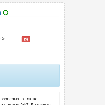
д
ей:
139
зрослых, а так же
в режиме 24/7. В клинике