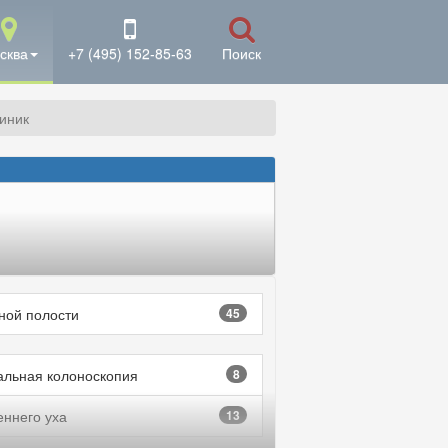
сква
+7 (495) 152-85-63
Поиск
линик
ой полости
45
альная колоноскопия
8
еннего уха
13