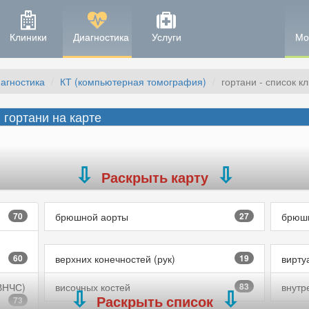
Клиники
Диагностика
Услуги
Мо
агностика
КТ (компьютерная томография)
гортани - список к
 гортани на карте
Раскрыть карту
70
брюшной аорты
27
брюшн
60
верхних конечностей (рук)
19
вирту
ВНЧС)
височных костей
83
внутр
Раскрыть список
73