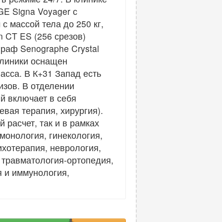
E Signa Voyager с
с массой тела до 250 кг,
 CT ES (256 срезов)
раф Senographe Crystal
клиники оснащен
асса. В К+31 Запад есть
изов. В отделении
й включает в себя
вая терапия, хирургия).
 расчет, так и в рамках
монология, гинекология,
ихотерапия, неврология,
 травматология-ортопедия,
я и иммунология,