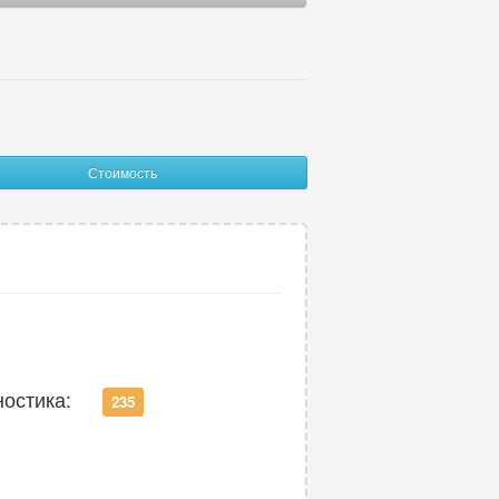
иза
4
ного мозга
62
ой аорты
23
ого пузыря
11
Стоимость
ВНЧС (височно-нижнечелюстного
ва)
12
ного сустава
56
й голени
23
цово-подвздошных сочленений
16
ностика:
235
ых костей
41
апястного сустава
49