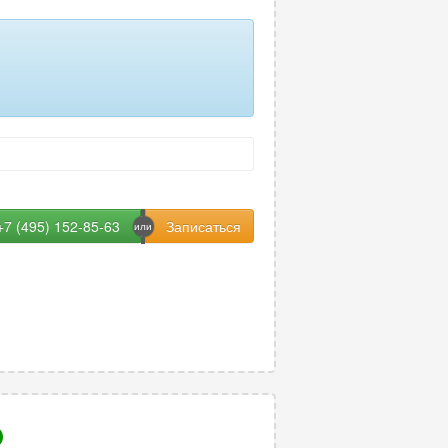
х тканей шеи
35
ов грудной клетки
68
вода
16
лудочной железы
33
 и мочевыводящих путей
36
+7 (495) 152-85-63
лечья
25
28
ов головного мозга
15
 или кисти
54
атых костей
13
ти
103