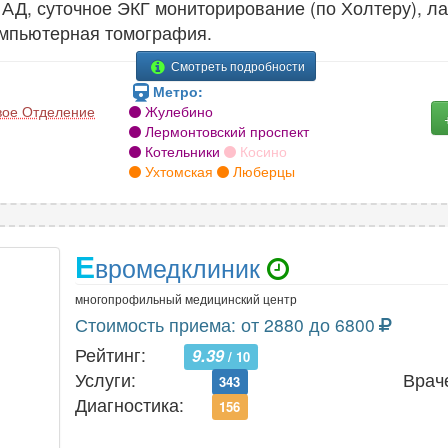
АД, суточное ЭКГ мониторирование (по Холтеру), ла
омпьютерная томография.
Смотреть подробности
Метро:
овое Отделение
Жулебино
Лермонтовский проспект
Котельники
Косино
Ухтомская
Люберцы
Е
вромедклиник
многопрофильный медицинский центр
Стоимость приема: от 2880 до 6800
Рейтинг:
9.39
/ 10
Услуги:
Врач
343
Диагностика:
156