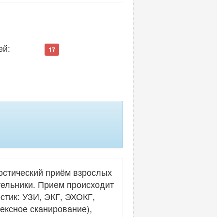
30
ей:
17
остический приём взрослых
тельники. Прием происходит
стик: УЗИ, ЭКГ, ЭХОКГ,
ексное сканирование),