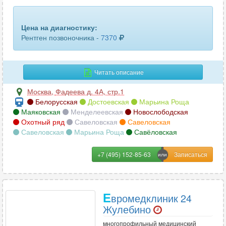
коленного сустава
92
Цена на диагностику:
конечностей
22
Рентген позвоночника -
7370
копчика
66
Читать описание
костей носа
78
Москва
,
Фадеева д. 4А, стр.1
костей таза
87
Белорусская
Достоевская
Марьина Роща
Маяковская
Менделеевская
Новослободская
крестца
64
Охотный ряд
Савеловская
Савеловская
Савеловская
Марьина Роща
Савёловская
латерография
1
+7 (495) 152-85-63
легких
69
локтевого сустава
90
Е
вромедклиник 24
лопатки
62
Жулебино
лучезапястного сустава
90
многопрофильный медицинский