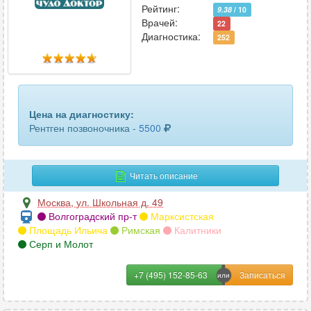
Рейтинг:
9.38
/ 10
Врачей:
22
Диагностика:
252
Цена на диагностику:
Рентген позвоночника -
5500
Читать описание
Москва
,
ул. Школьная д. 49
Волгоградский пр-т
Марксистская
Площадь Ильича
Римская
Калитники
Серп и Молот
+7 (495) 152-85-63