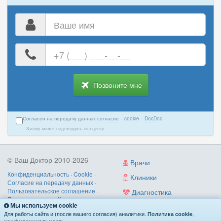
Ваше
имя
Ваш
номер
телефона
Позвоните мне
Согласен на передачу данных
согласие
·
cookie
·
DocDoc
Заявку может подтвердить кол-центр.
© Ваш Доктор 2010-2026
Врачи
Конфиденциальность
·
Cookie
·
Клиники
Согласие на передачу данных
·
Пользовательское соглашение
·
Диагностика
Правила записи
·
Контакты
Мы используем cookie
Услуги
О нас
/
как работает
/
поиск по
Для работы сайта и (после вашего согласия) аналитики.
,
Политика cookie
симптомам