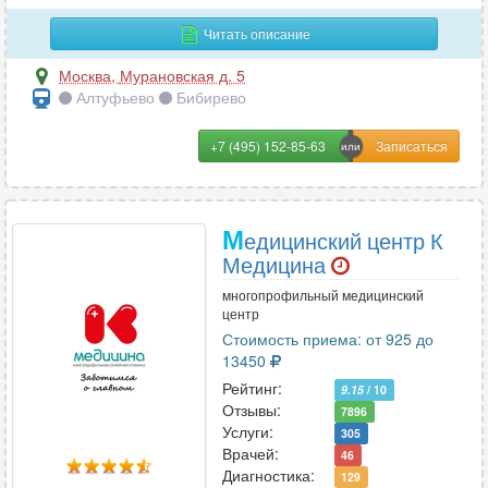
ребер
87
Читать описание
сальпингография
26
Москва
,
Мурановская д. 5
Алтуфьево
Бибирево
сердца
4
стопы или кисти
96
+7 (495) 152-85-63
суставов
31
М
тазобедренного сустава
93
едицинский центр К
Медицина
толстой кишки (ирригография)
8
многопрофильный медицинский
центр
толстой кишки (ирригоскопия)
6
Стоимость приема: от 925 до
13450
ТРГ (телерентгенография)
109
Рейтинг:
9.15
/ 10
Отзывы:
турецкого седла
53
7896
Услуги:
305
Врачей:
цистоуретрография
5
46
Диагностика:
129