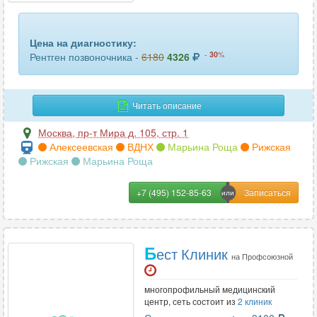
челюсти
49
черепа
93
Цена на диагностику:
-
30
%
Рентген позвоночника -
6180
4326
шейного отдела позвоночника
98
Читать описание
Москва
,
пр-т Мира д. 105, стр. 1
Алексеевская
ВДНХ
Марьина Роща
Рижская
Рижская
Марьина Роща
+7 (495) 152-85-63
Б
ест Клиник
на Профсоюзной
многопрофильный медицинский
центр, сеть состоит из
2 клиник