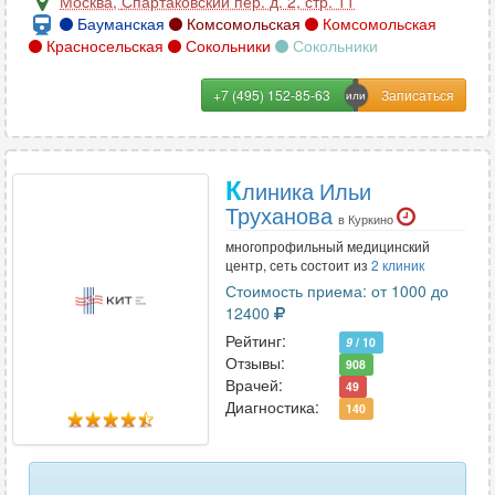
Москва
,
Спартаковский пер. д. 2, стр. 11
Бауманская
Комсомольская
Комсомольская
Красносельская
Сокольники
Сокольники
+7 (495) 152-85-63
К
линика Ильи
Труханова
в Куркино
многопрофильный медицинский
центр, сеть состоит из
2 клиник
Стоимость приема: от 1000 до
12400
Рейтинг:
9
/ 10
Отзывы:
908
Врачей:
49
Диагностика:
140