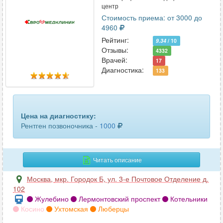
центр
молочных желез (маммография)
57
Стоимость приема: от 3000 до
4960
мочевого пузыря (цистография)
31
Рейтинг:
9.34
/ 10
Отзывы:
4332
мочевыделительной системы (урография обзорная)
39
Врачей:
17
Диагностика:
133
мочевыделительной системы (урография экскреторная)
17
мягких тканей
19
Цена на диагностику:
носоглотки
68
Рентген позвоночника -
1000
орбит
15
Читать описание
органов грудной клетки
93
Москва
,
мкр. Городок Б, ул. 3-е Почтовое Отделение д.
ортопантомограмма
233
102
Жулебино
Лермонтовский проспект
Котельники
пальцев ноги или руки
65
Косино
Ухтомская
Люберцы