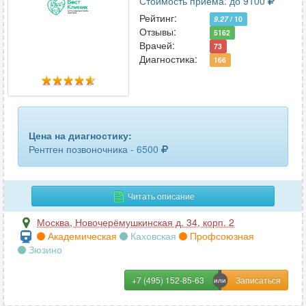
Стоимость приема: до 9100
Рейтинг:
9.27
/ 10
Отзывы:
5162
Врачей:
73
Диагностика:
166
Цена на диагностику:
Рентген позвоночника -
6500
Читать описание
Москва
,
Новочерёмушкинская д. 34, корп. 2
Академическая
Каховская
Профсоюзная
Зюзино
+7 (495) 152-85-63