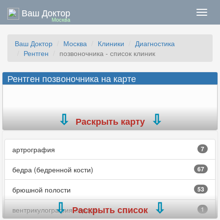
Ваш Доктор
Нави
Москва
Ваш Доктор
Москва
Клиники
Диагностика
Рентген
позвоночника - список клиник
Рентген позвоночника на карте
Раскрыть карту
артрография
7
бедра (бедренной кости)
67
брюшной полости
53
Раскрыть список
вентрикулография сердца
1