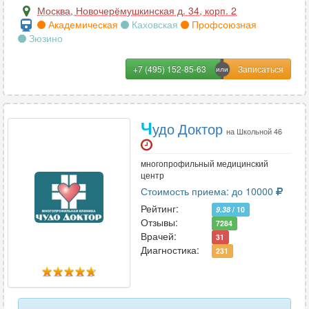
Москва
,
Новочерёмушкинская д. 34, корп. 2
Академическая
Каховская
Профсоюзная
Зюзино
+7 (495) 152-85-63
Ч
удо Доктор
на Школьной 46
многопрофильный медицинский
центр
Стоимость приема: до 10000
Рейтинг:
9.38
/ 10
Отзывы:
7284
Врачей:
31
Диагностика:
231