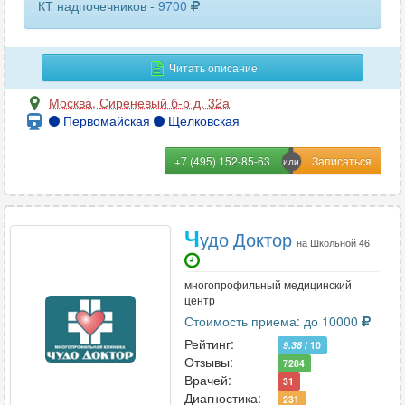
КТ надпочечников -
9700
пищевода
16
плечевого сустава
57
Читать описание
плечевой кости
24
Москва
,
Сиреневый б-р д. 32а
Первомайская
Щелковская
поджелудочной железы
33
позвоночника (1 отдел)
33
+7 (495) 152-85-63
почек
51
почек и мочевыводящих путей
Ч
36
удо Доктор
на Школьной 46
пояснично-крестцового отдела позвоночника
55
многопрофильный медицинский
центр
поясничного отдела позвоночника
23
Стоимость приема: до 10000
предплечья
Рейтинг:
25
9.38
/ 10
Отзывы:
7284
Врачей:
придаточных пазух носа
77
31
Диагностика:
231