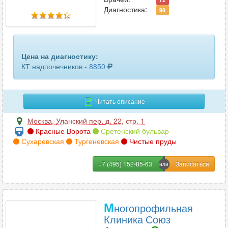
Диагностика:
98
Цена на диагностику:
КТ надпочечников -
8850
Читать описание
Москва
,
Уланский пер. д. 22, стр. 1
Красные Ворота
Сретенский бульвар
Сухаревская
Тургеневская
Чистые пруды
+7 (495) 152-85-63
М
ногопрофильная
Клиника Союз