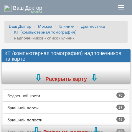
Ваш Доктор
Нави
Москва
Ваш Доктор
Москва
Клиники
Диагностика
КТ (компьютерная томография)
надпочечников - список клиник
КТ (компьютерная томография) надпочечников
на карте
Раскрыть карту
бедренной кости
70
брюшной аорты
27
брюшной полости
45
Раскрыть список
брюшной полости и забрюшинного пространства
60