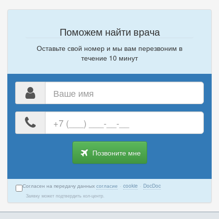
Поможем найти врача
Оставьте свой номер и мы вам перезвоним в
течение 10 минут
Ваше
имя
Ваш
номер
телефона
Позвоните мне
Согласен на передачу данных
согласие
·
cookie
·
DocDoc
Заявку может подтвердить кол-центр.