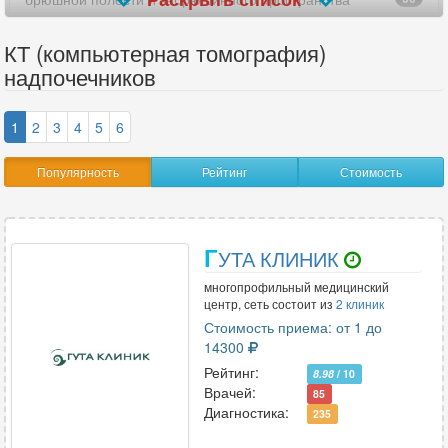
верхних конечностей (рук)
19
КТ (компьютерная томография)
надпочечников
виртуальная колоноскопия
8
височно-нижнечелюстных суставов (ВНЧС)
73
1
2
3
4
5
6
височных костей
83
Популярность
Рейтинг
Стоимость
внутреннего уха
13
всего позвоночника
12
Г
УТА КЛИНИК
всего тела
2
многопрофильный медицинский
центр, сеть состоит из
2 клиник
гипофиза
Стоимость приема: от 1 до
4
14300
глазницы
56
Рейтинг:
8.98
/ 10
Врачей:
85
голеностопного сустава
48
Диагностика:
235