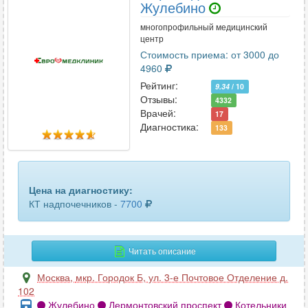
ключицы
28
Жулебино
многопрофильный медицинский
коленного сустава
56
центр
Стоимость приема: от 3000 до
копчика
45
4960
Рейтинг:
коронарных сосудов
9.34
/ 10
10
Отзывы:
4332
Врачей:
17
костей голени
23
Диагностика:
133
костей таза
64
костей черепа
26
Цена на диагностику:
крестцово-подвздошных сочленений
16
КТ надпочечников -
7700
легких
49
Читать описание
лимфоузлов
6
Москва
,
мкр. Городок Б, ул. 3-е Почтовое Отделение д.
лицевых костей
41
102
Жулебино
Лермонтовский проспект
Котельники