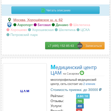
Читать описание
Москва
,
Хорошёвское ш. д. 62
Аэропорт
Беговая
Динамо
Шелепиха
Хорошево
Хорошевская
Шелепиха
ЦСКА
Петровский парк
+7 (495) 152-85-63
М
едицинский центр
ЦАМ
на Сахарова
многопрофильный медицинский
центр, сеть состоит из
2 клиник
Стоимость приема: до 30000
Рейтинг:
8.84
/ 10
Отзывы:
705
Услуги:
400
Врачей:
72