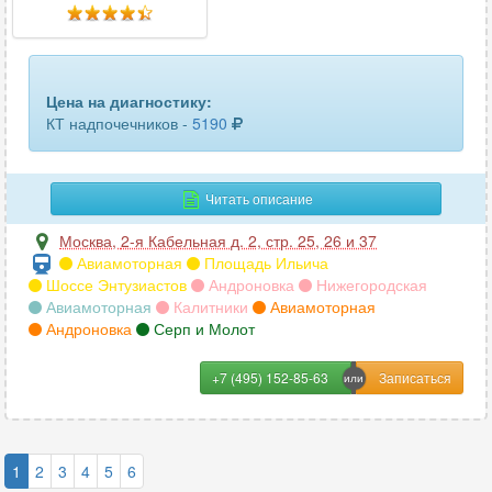
Цена на диагностику:
КТ надпочечников -
5190
Читать описание
Москва
,
2-я Кабельная д. 2, стр. 25, 26 и 37
Авиамоторная
Площадь Ильича
Шоссе Энтузиастов
Андроновка
Нижегородская
Авиамоторная
Калитники
Авиамоторная
Андроновка
Серп и Молот
+7 (495) 152-85-63
1
2
3
4
5
6