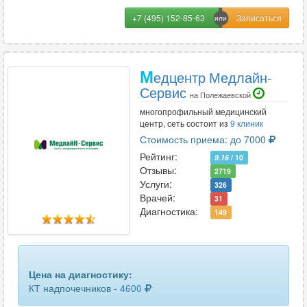
+7 (495) 152-85-63
М
едцентр Медлайн-
Сервис
на Полежаевской
многопрофильный медицинский
центр, сеть состоит из
9 клиник
Стоимость приема: до 7000
Рейтинг:
9.16
/ 10
Отзывы:
2719
Услуги:
326
Врачей:
31
Диагностика:
149
Цена на диагностику:
КТ надпочечников -
4600