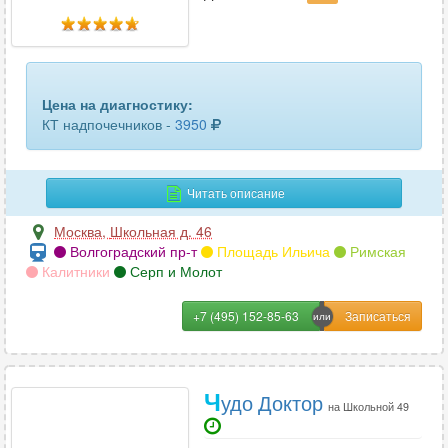
пяточных костей
10
ребер
28
селезенки
33
Цена на диагностику:
КТ надпочечников -
3950
сердца
4
сосудов головного мозга
15
Читать описание
сосудов шеи
24
Москва
,
Школьная д. 46
Волгоградский пр-т
Площадь Ильича
Римская
средостения
29
Калитники
Серп и Молот
стопы или кисти
54
+7 (495) 152-85-63
сустава (1 ед.)
51
тазобедренного сустава
61
Ч
удо Доктор
на Школьной 49
трубчатых костей
13