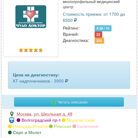
многопрофильный медицинский
турецкого седла
11
центр
Стоимость приема: от 1700 до
уха
9
6500
Рейтинг:
9.38
/ 10
челюсти
103
Врачей:
22
Диагностика:
252
шейного отдела позвоночника
61
щитовидной железы
30
Цена на диагностику:
КТ надпочечников -
3950
Читать описание
Москва
,
ул. Школьная д. 49
Волгоградский пр-т
Марксистская
Площадь Ильича
Римская
Калитники
Серп и Молот