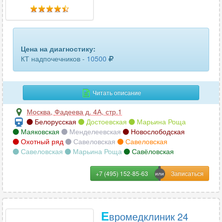
головного мозга
62
гортани
59
грудного отдела позвоночника
73
Цена на диагностику:
КТ надпочечников -
10500
грудной аорты
23
двух челюстей
96
Читать описание
желудка
3
Москва
,
Фадеева д. 4А, стр.1
Белорусская
Достоевская
Марьина Роща
желчного пузыря
11
Маяковская
Менделеевская
Новослободская
Охотный ряд
Савеловская
Савеловская
зубов
59
Савеловская
Марьина Роща
Савёловская
кишечника
9
+7 (495) 152-85-63
КЛКТ ВНЧС (височно-нижнечелюстного сустава)
12
КЛКТ челюсти
34
Е
вромедклиник 24