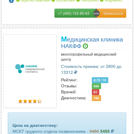
+7 (495) 152-85-63
М
едицинская клиника
НАКФФ
многопрофильный медицинский
центр
Стоимость приема: от 2800 до
13312
Рейтинг:
8.75
/ 10
Отзывы:
656
Врачей:
61
Диагностика:
166
Цена на диагностику:
-
МСКТ грудного отдела позвоночника -
9450
5495