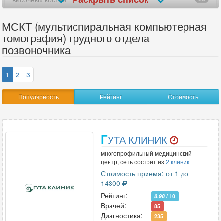
голеностопного сустава
22
МСКТ (мультиспиральная компьютерная
томография) грудного отдела
головного мозга
34
позвоночника
гортани
23
1
2
3
грудного отдела позвоночника
25
Популярность
Рейтинг
Стоимость
грудной аорты
16
кишечника
3
Г
УТА КЛИНИК
коленного сустава
23
многопрофильный медицинский
костей таза
26
центр, сеть состоит из
2 клиник
Стоимость приема: от 1 до
костей черепа
15
14300
Рейтинг:
8.98
/ 10
легких
19
Врачей:
85
Диагностика:
235