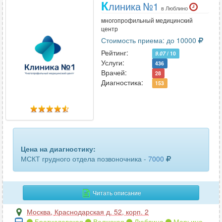
шеи
К
14
линика №1
в Люблино
многопрофильный медицинский
шейного отдела позвоночника
36
центр
Стоимость приема: до 10000
щитовидной железы
10
Рейтинг:
9.07
/ 10
Услуги:
436
Врачей:
28
Диагностика:
153
Цена на диагностику:
МСКТ грудного отдела позвоночника -
7000
Читать описание
Москва
,
Краснодарская д. 52, корп. 2
Братиславская
Волжская
Люблино
Марьино