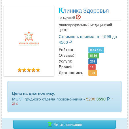
К
линика Здоровья
на Курской
многопрофильный медицинский
центр
Стоимость приема: от 1599 до
4500
Рейтинг:
9.54
/ 10
Отзывы:
8116
Услуги:
269
Врачей:
11
Диагностика:
194
Цена на диагностику:
-
МСКТ грудного отдела позвоночника -
5200
3590
31
%
Читать описание