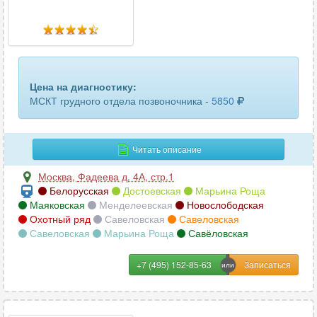
мочевыделительной системы
26
околоносовых пазух
20
печени
8
Цена на диагностику:
плечевого сустава
26
МСКТ грудного отдела позвоночника -
5850
почек и надпочечников
22
пояснично-крестцового отдела позвоночника
28
Читать описание
сердца
2
Москва
,
Фадеева д. 4А, стр.1
Белорусская
Достоевская
Марьина Роща
сосудов и артерий головного мозга
Маяковская
Менделеевская
Новослободская
10
Охотный ряд
Савеловская
Савеловская
Савеловская
Марьина Роща
Савёловская
сосудов и артерий сердца
2
тазобедренного сустава
24
+7 (495) 152-85-63
челюсти
11