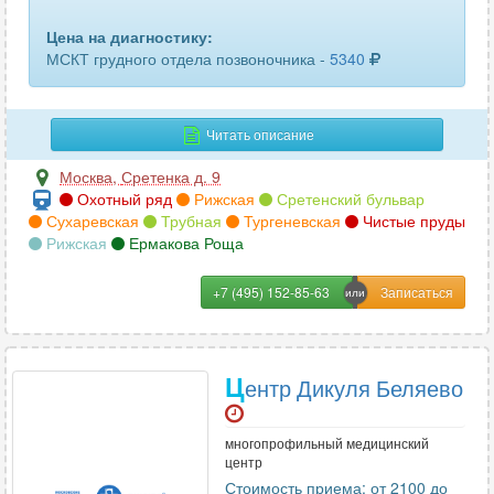
Цена на диагностику:
МСКТ грудного отдела позвоночника -
5340
Читать описание
Москва
,
Сретенка д. 9
Охотный ряд
Рижская
Сретенский бульвар
Сухаревская
Трубная
Тургеневская
Чистые пруды
Рижская
Ермакова Роща
+7 (495) 152-85-63
Ц
ентр Дикуля Беляево
многопрофильный медицинский
центр
Стоимость приема: от 2100 до