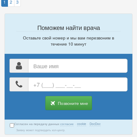
1
2
3
Поможем найти врача
Оставьте свой номер и мы вам перезвоним в
течение 10 минут
Ваше
имя
Ваш
номер
телефона
Позвоните мне
Согласен на передачу данных
согласие
·
cookie
·
DocDoc
Заявку может подтвердить кол-центр.