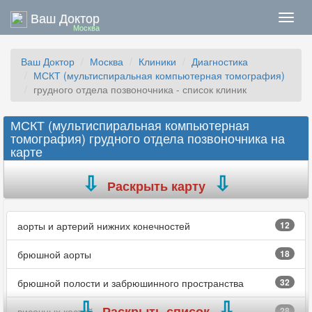
Ваш Доктор
Нави
Москва
Ваш Доктор
Москва
Клиники
Диагностика
МСКТ (мультиспиральная компьютерная томография)
грудного отдела позвоночника - список клиник
МСКТ (мультиспиральная компьютерная
томография) грудного отдела позвоночника на
карте
Раскрыть карту
аорты и артерий нижних конечностей
12
брюшной аорты
18
брюшной полости и забрюшинного пространства
32
Раскрыть список
височных костей
28