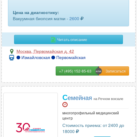
Цена на диагностику:
Вакуумная биопсия матки -
2600
Читать описание
Москва
,
Первомайская д. 42
Измайловская
Первомайская
+7 (495) 152-85-63
С
емейная
на Речном вокзале
многопрофильный медицинский
центр
Стоимость приема: от 2400 до
18000