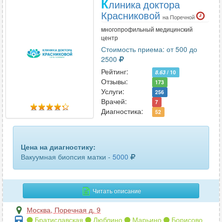
К
линика доктора
Красниковой
на Поречной
многопрофильный медицинский
центр
Стоимость приема: от 500 до
2500
Рейтинг:
8.63
/ 10
Отзывы:
173
Услуги:
256
Врачей:
7
Диагностика:
52
Цена на диагностику:
Вакуумная биопсия матки -
5000
Читать описание
Москва
,
Поречная д. 9
Братиславская
Люблино
Марьино
Борисово