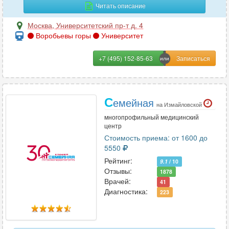
Читать описание
Москва
,
Университетский пр-т д. 4
Воробьевы горы
Университет
+7 (495) 152-85-63
С
емейная
на Измайловской
многопрофильный медицинский
центр
Стоимость приема: от 1600 до
5550
Рейтинг:
9.1
/ 10
Отзывы:
1878
Врачей:
41
Диагностика:
223