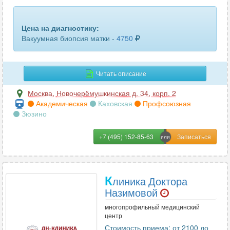
вакуумная биопсия эндометрия
15
Цена на диагностику:
ворсин хориона
11
Вакуумная биопсия матки -
4750
вульвы радиоволновым методом
68
Читать описание
пункционная аспирационная биопсия щитовидной железы
15
Москва
,
Новочерёмушкинская д. 34, корп. 2
Академическая
Каховская
Профсоюзная
пункционная биопсия кожи
59
Зюзино
пункционная биопсия легкого
9
+7 (495) 152-85-63
пункционная биопсия лимфоузла
47
пункционная биопсия молочной железы
25
К
линика Доктора
пункционная биопсия мышц
10
Назимовой
многопрофильный медицинский
пункционная биопсия мягких тканей
40
центр
Стоимость приема: от 2100 до