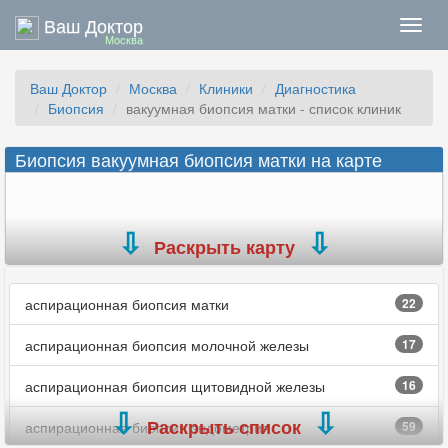
Ваш Доктор
Нави
Москва
Ваш Доктор
Москва
Клиники
Диагностика
Биопсия
вакуумная биопсия матки - список клиник
Биопсия вакуумная биопсия матки на карте
Раскрыть карту
аспирационная биопсия матки
22
аспирационная биопсия молочной железы
17
аспирационная биопсия щитовидной железы
16
Раскрыть список
аспирационная биопсия эндометрия
59