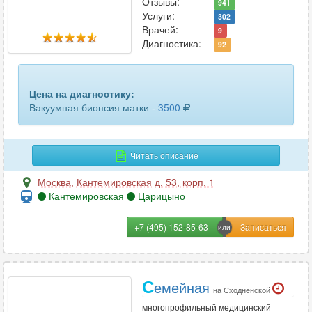
Отзывы:
941
Услуги:
302
Врачей:
9
Диагностика:
92
Цена на диагностику:
Вакуумная биопсия матки -
3500
Читать описание
Москва
,
Кантемировская д. 53, корп. 1
Кантемировская
Царицыно
+7 (495) 152-85-63
С
емейная
на Сходненской
многопрофильный медицинский