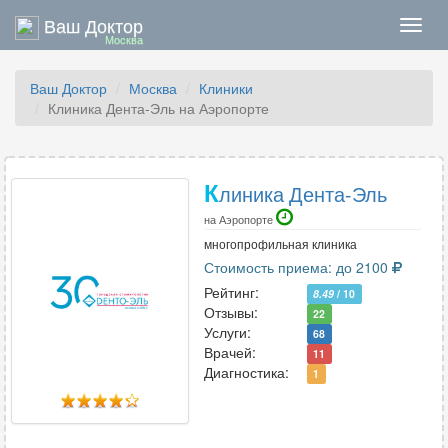
Ваш Доктор
Нави
Москва
Ваш Доктор
Москва
Клиники
Клиника Дента-Эль на Аэропорте
К
линика Дента-Эль
на Аэропорте
многопрофильная клиника
Стоимость приема: до 2100
Рейтинг:
8.49
/ 10
Отзывы:
22
Услуги:
68
Врачей:
11
Диагностика:
1