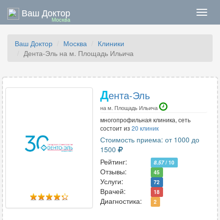
Ваш Доктор
Нави
Москва
Ваш Доктор
Москва
Клиники
Дента-Эль на м. Площадь Ильича
Д
ента-Эль
на м. Площадь Ильича
многопрофильная клиника, сеть
состоит из
20 клиник
Стоимость приема: от 1000 до
1500
Рейтинг:
8.57
/ 10
Отзывы:
45
Услуги:
72
Врачей:
18
Диагностика:
2