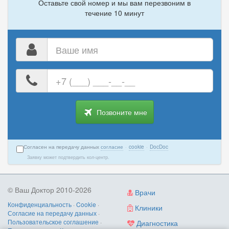
Оставьте свой номер и мы вам перезвоним в
течение 10 минут
Ваше
имя
Ваш
номер
телефона
Позвоните мне
Согласен на передачу данных
согласие
·
cookie
·
DocDoc
Заявку может подтвердить кол-центр.
© Ваш Доктор 2010-2026
Врачи
Конфиденциальность
·
Cookie
·
Клиники
Согласие на передачу данных
·
Пользовательское соглашение
·
Диагностика