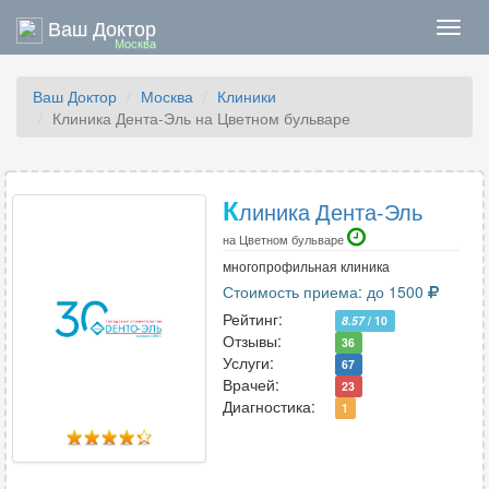
Ваш Доктор
Нави
Москва
Ваш Доктор
Москва
Клиники
Клиника Дента-Эль на Цветном бульваре
К
линика Дента-Эль
на Цветном бульваре
многопрофильная клиника
Стоимость приема: до 1500
Рейтинг:
8.57
/ 10
Отзывы:
36
Услуги:
67
Врачей:
23
Диагностика:
1