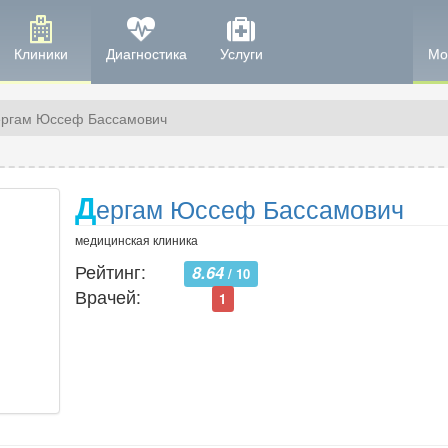
Клиники
Диагностика
Услуги
Мо
ргам Юссеф Бассамович
Д
ергам Юссеф Бассамович
медицинская клиника
Рейтинг:
8.64
/ 10
Врачей:
1