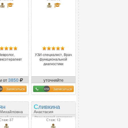
Невролог,
УЗИ-специалист, Врач
ексотерапевт
функциональной
диагностики
м от
3850
уточняйте
у оператора
Записаться
Записаться
тян
Сливкина
 Михайловна
Анастасия
Анатольевна
сшей категории
Врач первой категории
Стаж: 37
Стаж: 12