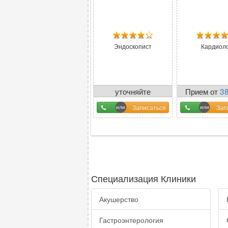
Эндоскопист
Кардиол
уточняйте
Прием от
3
у оператора
Записаться
Зап
Специализация Клиники
Акушерство
Гастроэнтерология