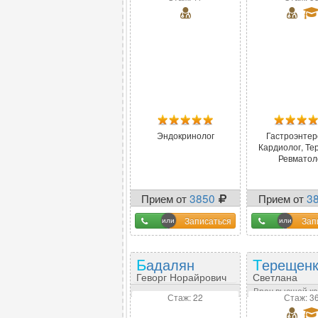
Эндокринолог
Гастроэнтер
Кардиолог, Те
Ревматол
Прием от
3850
Прием от
3
Записаться
Зап
Бадалян
Терещен
Геворг Норайрович
Светлана
Васильевна
Врач высшей к
Стаж: 22
Стаж: 3