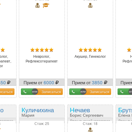
олог,
Невролог,
Акушер, Гинеколог
рапевт,
Рефлексотерапевт
Рефл
ог
850
Прием от
6000
Прием от
3850
Прие
исаться
Записаться
Записаться
ко
Куличихина
Нечаев
Бру
Мария
Борис Сергеевич
Елена
Александровна
атегории
Врач высшей категории
Врач вы
6
Стаж: 25
Стаж: 18