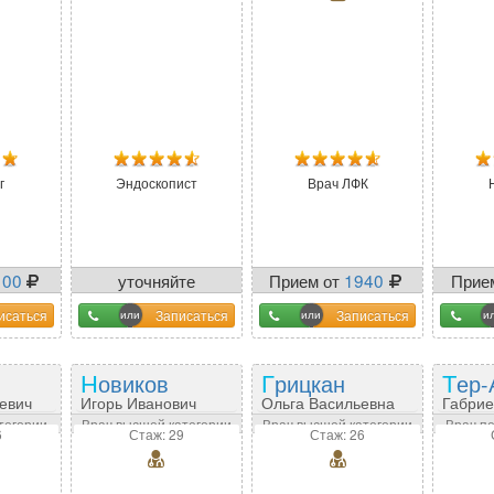
г
Эндоскопист
Врач ЛФК
100
уточняйте
Прием от
1940
Прие
у оператора
исаться
Записаться
Записаться
Новиков
Грицкан
Тер
евич
Игорь Иванович
Ольга Васильевна
Габрие
тегории
Врач высшей категории
Врач высшей категории
Врач п
6
Стаж: 29
Стаж: 26