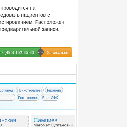
 проводится на
ледовать пациентов с
растированием. Расположен
 предварительной записи.
+7 (495) 152-85-63
Ортопед
Психотерапевт
Терапевт
терапевт
Рентгенолог
Врач ЛФК
ганская
Сампиев
ия
Магомет Султанович