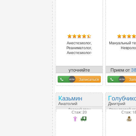
Анестезиолог,
Мануальный те
Реаниматолог,
Невроло
Анестезиолог-
реаниматолог
уточняйте
Прием от
3
у оператора
Записаться
Зап
Казьмин
Голубчик
Анатолий
Дмитрий
Дмитриевич
Александров
Детский врач
Врач второй ка
Стаж: 20
Стаж: 1