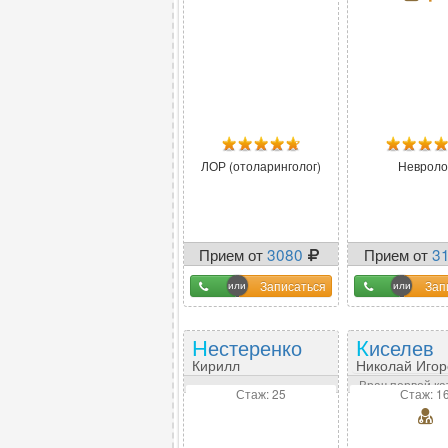
ЛОР (отоларинголог)
Невроло
Прием от
3080
Прием от
3
Записаться
Зап
Нестеренко
Киселев
Кирилл
Николай Игор
Владимирович
Врач первой ка
Стаж: 25
Стаж: 1