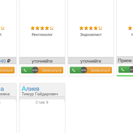
К
Рентгенолог
Эндоскопист
Прием
940
уточняйте
уточняйте
у оператора
у оператора
исаться
Записаться
Записаться
ва
Алиев
иевна
Тимур Гайдарович
5
Стаж: 9