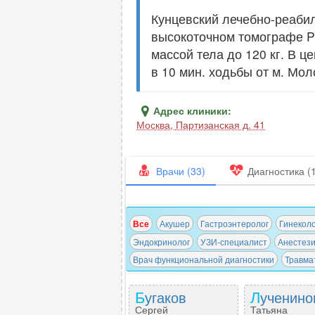
Кунцевский лечебно-реабили
высокоточном томографе Phi
массой тела до 120 кг. В 
в 10 мин. ходьбы от м. Мо
Адрес клиники:
Москва
,
Партизанская д. 41
Врачи (33)
Диагностика (
Все
Акушер
Гастроэнтеролог
Гинеколо
Эндокринолог
УЗИ-специалист
Анестези
Врач функциональной диагностики
Травма
Бугаков
Лученино
Сергей
Татьяна