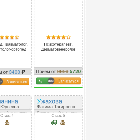
д, Травматолог,
Психотерапевт,
толог-ортопед
Дерматовенеролог
Прием от
3850
5720
м от
3400
-
-49
%
Записаться
Записаться
шанина
Ужахова
 Юрьевна
Фатима Тагировна
ервой категории
Врач высшей категории
Стаж: 4
Стаж: 5