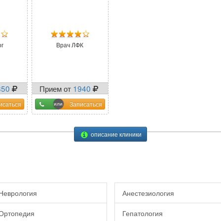
ог
Врач ЛФК
850
Прием от
1940
исаться
Записаться
описание клиники
Неврология
Анестезиология
Ортопедия
Гепатология