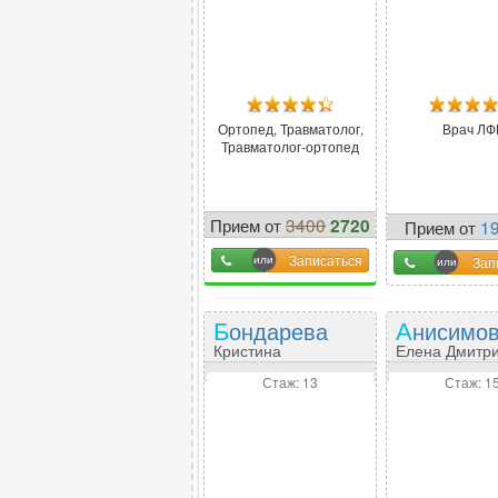
Ортопед, Травматолог,
Врач ЛФ
Травматолог-ортопед
Прием от
3400
2720
Прием от
1
-
20
%
Записаться
Зап
Бондарева
Анисимо
Кристина
Елена Дмитр
Александровна
Стаж: 13
Стаж: 1