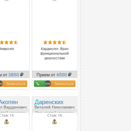
Невролог
Кардиолог, Врач
функциональной
диагностики
м от
3850
Прием от
4500
Записаться
Записаться
-Акопян
Даренских
л Варданович
Виталий Николаевич
ервой категории
Врач первой категории
Стаж: 14
Стаж: 16