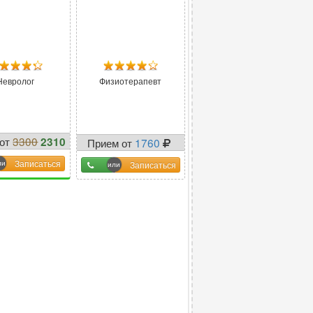
Невролог
Физиотерапевт
 от
3300
2310
Прием от
1760
-
30
%
Записаться
Записаться