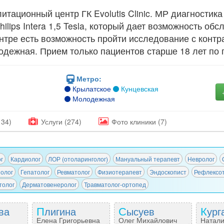
тационный центр ГК Evolutis Clinic. МР диагностика
lips Intera 1,5 Tesla, который дает возможность обс
центре есть возможность пройти исследование с конт
лодежная. Прием только пациентов старше 18 лет по
Метро:
Крылатское
Кунцевская
Молодежная
134)
Услуги (274)
Фото
клиники
(7)
г
Кардиолог
ЛОР (отоларинголог)
Мануальный терапевт
Невролог
олог
Гепатолог
Ревматолог
Физиотерапевт
Эндоскопист
Рефлексо
толог
Дерматовенеролог
Травматолог-ортопед
ва
Плигина
Сысуев
Кур
Елена Григорьевна
Олег Михайлович
Натал