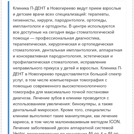
Клиника П-ДЕНТ в Новогиреево ведут прием взрослые
и детские врачи всех специализаций: терапевты,
гигиенисты, хирурги, пародонтологи, ортопеды,
имплантологи и ортодонты. В центре используются
все доступные на сегодня виды стоматологической
помощи — профессиональная диагностика,
терапевтическая, хирургическая и ортопедическая
стоматология, дентальная имплантология, аппаратная
и консервативная пародонтология, эстетическая и
профилактическая стоматология, исправление
неправильного прикуса у детей и взрослых. Клиника П-
ДЕНТ в Новогиреево предоставляется большой спектр
услуг, в том числе компьютерная томография с
помощью современного высокотехнологичного
томографа для максимально точной постановки
диагноза. Лечение зубов в клиники проводится с
использованием увеличения: бинокуляры, а также
дентальный микроскоп. Кроме того, специалисты
клиники выполняют такие манипуляции, как лечение
кариеса, в том числе малоинвазивным методом ICON.
Лечение заболеваний десен аппаратной системой
Vector, протезирование по концепции All-on-4 и All-on-