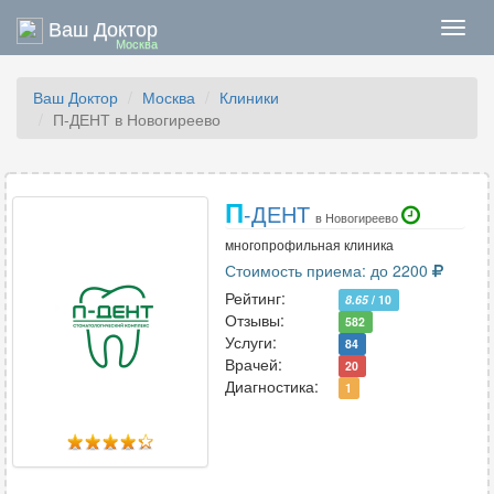
Ваш Доктор
Нави
Москва
Ваш Доктор
Москва
Клиники
П-ДЕНТ в Новогиреево
П
-ДЕНТ
в Новогиреево
многопрофильная клиника
Стоимость приема: до 2200
Рейтинг:
8.65
/ 10
Отзывы:
582
Услуги:
84
Врачей:
20
Диагностика:
1