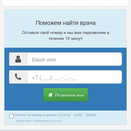
Поможем найти врача
Оставьте свой номер и мы вам перезвоним в
течение 10 минут
Ваше
имя
Ваш
номер
телефона
Позвоните мне
Согласен на передачу данных
согласие
·
cookie
·
DocDoc
Заявку может подтвердить кол-центр.