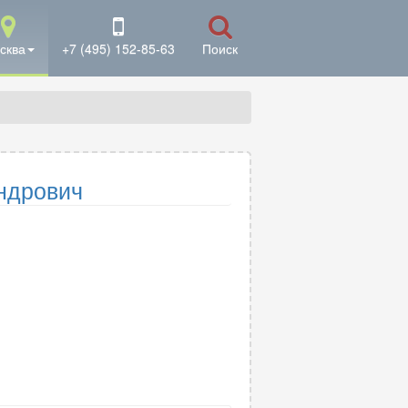
сква
+7 (495) 152-85-63
Поиск
ндрович