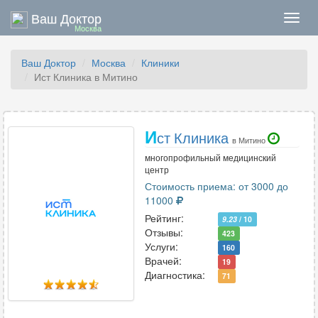
Ваш Доктор
Нави
Москва
Ваш Доктор
Москва
Клиники
Ист Клиника в Митино
И
ст Клиника
в Митино
многопрофильный медицинский
центр
Стоимость приема: от 3000 до
11000
Рейтинг:
9.23
/ 10
Отзывы:
423
Услуги:
160
Врачей:
19
Диагностика:
71