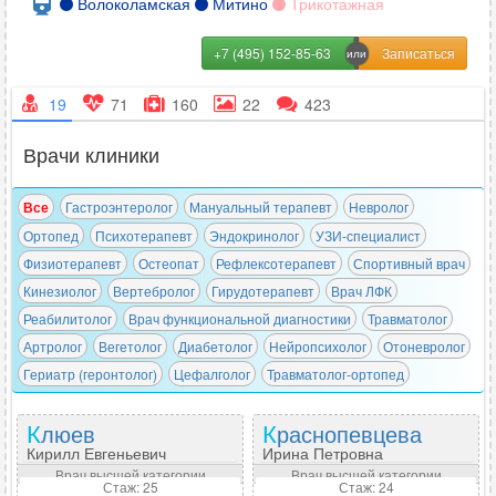
Волоколамская
Митино
Трикотажная
+7 (495) 152-85-63
19
71
160
22
423
Врачи клиники
Все
Гастроэнтеролог
Мануальный терапевт
Невролог
Ортопед
Психотерапевт
Эндокринолог
УЗИ-специалист
Физиотерапевт
Остеопат
Рефлексотерапевт
Спортивный врач
Кинезиолог
Вертебролог
Гирудотерапевт
Врач ЛФК
Реабилитолог
Врач функциональной диагностики
Травматолог
Артролог
Вегетолог
Диабетолог
Нейропсихолог
Отоневролог
Гериатр (геронтолог)
Цефалголог
Травматолог-ортопед
Клюев
Краснопевцева
Кирилл Евгеньевич
Ирина Петровна
Врач высшей категории
Врач высшей категории
Стаж: 25
Стаж: 24