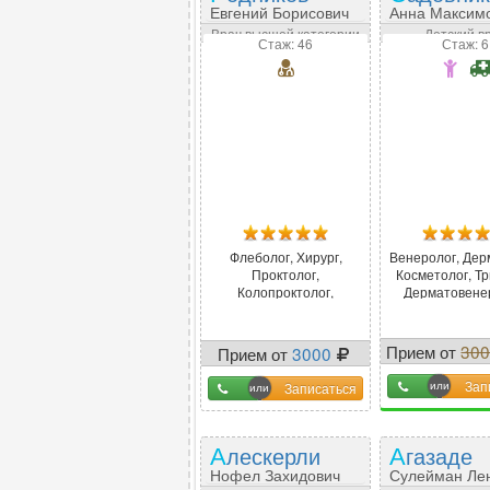
Евгений Борисович
Анна Максим
Врач высшей категории
Детский в
Стаж: 46
Стаж: 6
Флеболог, Хирург,
Венеролог, Дер
Проктолог,
Косметолог, Тр
Колопроктолог,
Дерматовене
Абдоминальный хирург
Косметолог-де
Прием от
30
Прием от
3000
-
7
Зап
Записаться
Алескерли
Агазаде
Нофел Захидович
Сулейман Ле