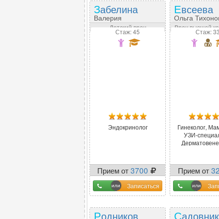
Забелина
Евсеева
Валерия
Ольга Тихоно
Дмитриевна
Детский врач
Врач высшей к
Стаж: 45
Стаж: 3
Эндокринолог
Гинеколог, Ма
УЗИ-специа
Дерматовене
Прием от
3700
Прием от
3
Записаться
Зап
Родников
Садовни