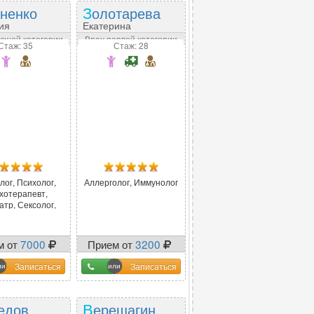
оненко
Золотарева
ия
Екатерина
ьевна
Дмитриевна
сшей категории
Врач первой категории
Стаж: 35
Стаж: 28
лог, Психолог,
Аллерголог, Иммунолог
хотерапевт,
атр, Сексолог,
атр-нарколог
м от
7000
Прием от
3200
Записаться
Записаться
медов
Верещагин