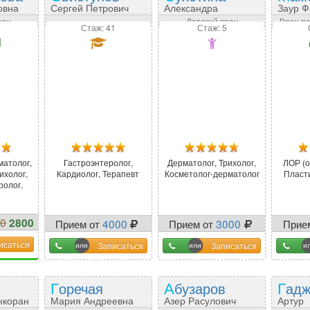
овна
Сергей Петрович
Александра
Заур Ф
Геннадьевна
рач
Детский врач
Врач п
Стаж: 41
Стаж: 5
матолог,
Гастроэнтеролог,
Дерматолог, Трихолог,
ЛОР (о
ихолог,
Кардиолог, Терапевт
Косметолог-дерматолог
Пласт
ролог,
рматолог
00
2800
Прием от
4000
Прием от
3000
Прие
%
исаться
Записаться
Записаться
Горечая
Абузаров
Гад
нкоран
Мария Андреевна
Азер Расулович
Артур