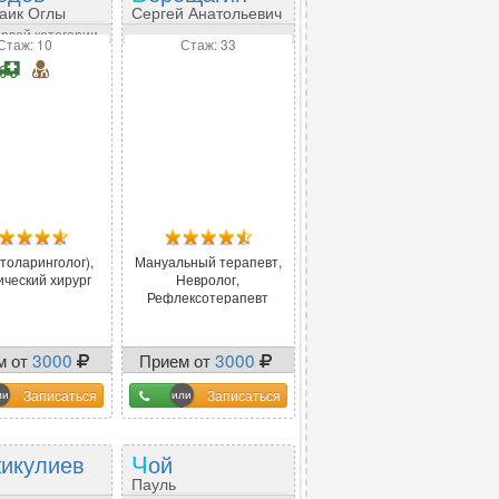
аик Оглы
Сергей Анатольевич
ервой категории
Стаж: 10
Стаж: 33
толаринголог),
Мануальный терапевт,
ический хирург
Невролог,
Рефлексотерапевт
м от
3000
Прием от
3000
Записаться
Записаться
жикулиев
Чой
Пауль