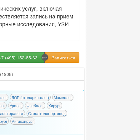
ческих услуг, включая
ествляется запись на прием
аторные исследования, УЗИ
+7 (495) 152-85-63
(1908)
олог
ЛОР (отоларинголог)
Маммолог
лог
Уролог
Флеболог
Хирург
лог-терапевт
Стоматолог-ортопед
рург
Ангиохирург