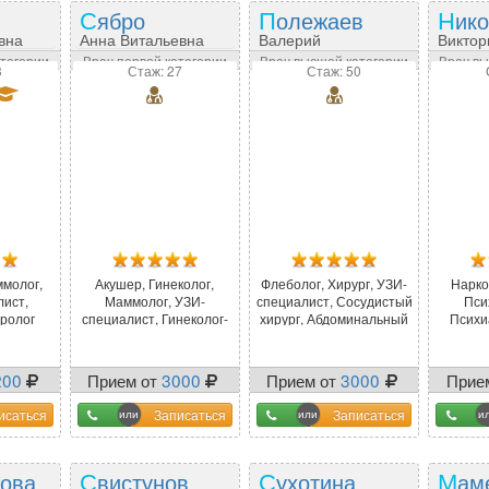
Сябро
Полежаев
Ник
вна
Анна Витальевна
Валерий
Виктор
Владимирович
Анатол
атегории
Врач первой категории
Врач высшей категории
Врач вы
3
Стаж: 27
Стаж: 50
ммолог,
Акушер, Гинеколог,
Флеболог, Хирург, УЗИ-
Нарко
лист,
Маммолог, УЗИ-
специалист, Сосудистый
Пси
ролог
специалист, Гинеколог-
хирург, Абдоминальный
Психи
эндокринолог
хирург, Ангиохирург
Психи
200
Прием от
3000
Прием от
3000
Прие
исаться
Записаться
Записаться
кова
Свистунов
Сухотина
Ма