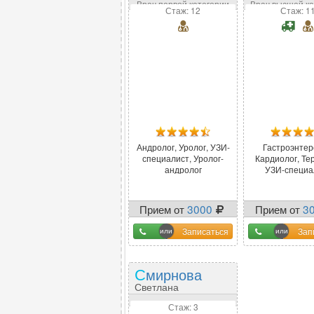
оглы
Врач первой категории
Врач высшей к
Стаж: 12
Стаж: 1
Андролог, Уролог, УЗИ-
Гастроэнтер
специалист, Уролог-
Кардиолог, Те
андролог
УЗИ-специа
Прием от
3000
Прием от
3
Записаться
Зап
Смирнова
Светлана
Валерьевна
Стаж: 3