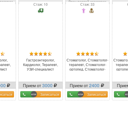
Абуму
атегории
Врач первой категории
1
Стаж: 10
Стаж: 33
олог,
Гастроэнтеролог,
Стоматолог, Стоматолог-
Стомато
рапевт,
Кардиолог, Терапевт,
терапевт, Стоматолог-
терапе
лист
УЗИ-специалист
ортопед, Стоматолог-
ортопе
хирург
000
Прием от
3000
Прием от
2400
Прие
исаться
Записаться
Записаться