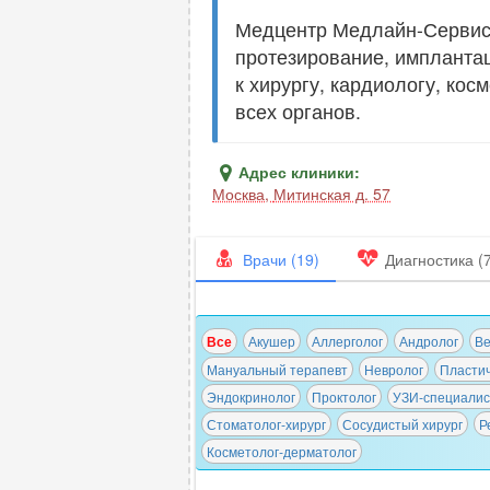
Медцентр Медлайн-Сервис 
протезирование, импланта
к хирургу, кардиологу, ко
всех органов.
Адрес клиники:
Москва
,
Митинская д. 57
Врачи (19)
Диагностика (
Все
Акушер
Аллерголог
Андролог
Ве
Мануальный терапевт
Невролог
Пластич
Эндокринолог
Проктолог
УЗИ-специалис
Стоматолог-хирург
Сосудистый хирург
Р
Косметолог-дерматолог