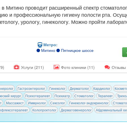
в Митино проводит расширенный спектр стоматологи
цию и профессиональную гигиену полости рта. Осущ
сметологу, урологу, гинекологу. Можно пройти лабор
Метро:
Митино
Пятницкое шоссе
79)
Услуги (211)
Фото
клиники
(11)
Отзывы
неролог
Гастроэнтеролог
Гинеколог
Дерматолог
Кардиолог
Космет
еский хирург
Психотерапевт
Психиатр
Стоматолог
Терапевт
Трихо
т
Массажист
Иммунолог
Сексолог
Гинеколог-эндокринолог
Стомато
ефлексотерапевт
Колопроктолог
Дерматовенеролог
Абдоминальный хи