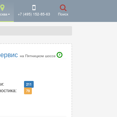
сква
+7 (495) 152-85-63
Поиск
Сервис
на Пятницком шоссе
и:
211
ностика:
79