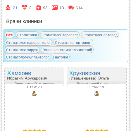
21
2
93
13
614
Врачи клиники
Все
Стоматолог
Стоматолог-терапевт
Стоматолог-ортопед
Стоматолог-пародонтолог
Стоматолог-ортодонт
Стоматолог-хирург
Гигиенист стоматологический
Стоматолог-имплантолог
Гнатолог
Хамхоев
Круковская
Ибрагим Абукарович
(Ивашенцева) Ольга
Сергеевна
Врач высшей категории
Врач высшей категории
Стаж: 20
Стаж: 19