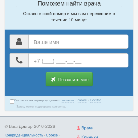
Поможем найти врача
Оставьте свой номер и мы вам перезвоним в
течение 10 минут
Ваше
имя
Ваш
номер
телефона
Позвоните мне
Согласен на передачу данных
согласие
·
cookie
·
DocDoc
Заявку может подтвердить кол-центр.
© Ваш Доктор 2010-2026
Врачи
Конфиденциальность
·
Cookie
·
Клиники