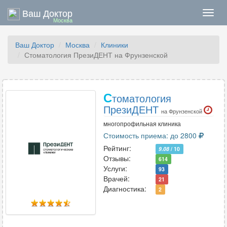
Ваш Доктор
Нави
Москва
Ваш Доктор
Москва
Клиники
Стоматология ПрезиДЕНТ на Фрунзенской
С
томатология
ПрезиДЕНТ
на Фрунзенской
многопрофильная клиника
Стоимость приема: до 2800
Рейтинг:
9.08
/ 10
Отзывы:
614
Услуги:
93
Врачей:
21
Диагностика:
2