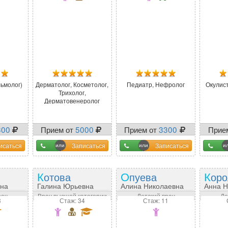
ьмолог)
Дерматолог, Косметолог,
Педиатр, Нефролог
Окулис
Трихолог,
Дерматовенеролог
300
Прием от
5000
Прием от
3300
Прие
исаться
Записаться
Записаться
Котова
Опуева
Кор
вна
Галина Юрьевна
Алина Николаевна
Анна Н
рач
Врач высшей категории
Детский врач
Де
3
Стаж: 34
Стаж: 11