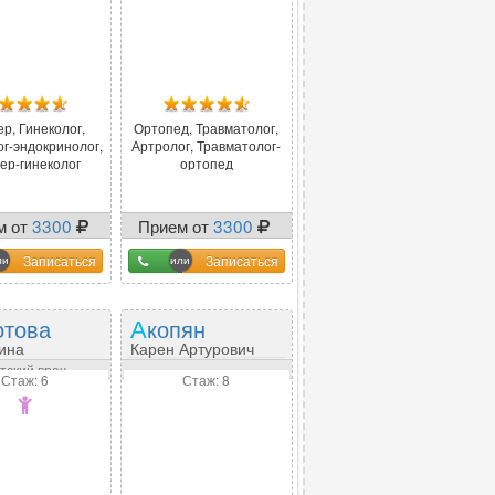
р, Гинеколог,
Ортопед, Травматолог,
ог-эндокринолог,
Артролог, Травматолог-
ер-гинеколог
ортопед
м от
3300
Прием от
3300
Записаться
Записаться
отова
Акопян
ина
Карен Артурович
иевна
тский врач
Стаж: 6
Стаж: 8