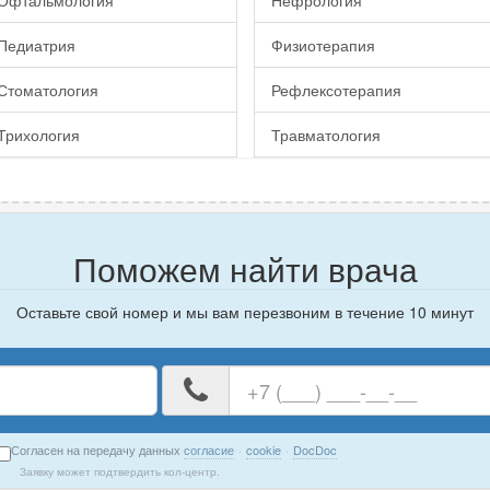
Офтальмология
Нефрология
Педиатрия
Физиотерапия
Стоматология
Рефлексотерапия
Трихология
Травматология
Поможем найти врача
Оставьте свой номер и мы вам перезвоним в течение 10 минут
е
Ваш
номер
телефона
Согласен на передачу данных
согласие
·
cookie
·
DocDoc
Заявку может подтвердить кол-центр.