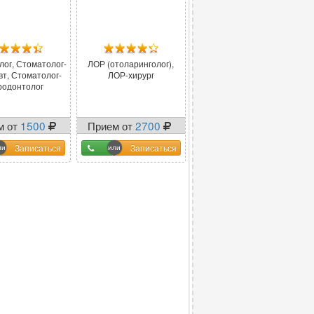
лог, Стоматолог-
ЛОР (отоларинголог),
вт, Стоматолог-
ЛОР-хирург
родонтолог
м от
1500
Прием от
2700
Записаться
Записаться