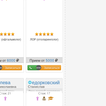
т (офтальмолог)
ЛОР (отоларинголог)
м от
6000
Прием от
5000
Записаться
Записаться
олева
Федорковский
иколаевна
Станислав
Александрович
тский врач
Врач первой категории
Стаж: 21
Стаж: 17