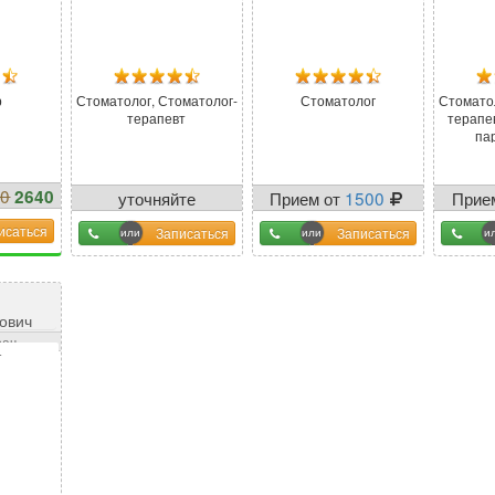
р
Стоматолог, Стоматолог-
Стоматолог
Стомато
терапевт
терапе
па
00
2640
уточняйте
Прием от
1500
Прие
%
у оператора
исаться
Записаться
Записаться
ович
рач
4