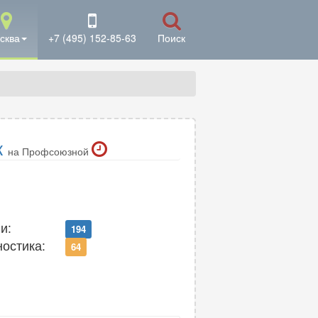
сква
+7 (495) 152-85-63
Поиск
к
на Профсоюзной
и:
194
ностика:
64