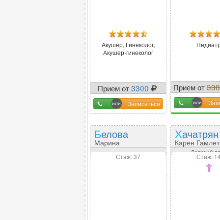
Акушер, Гинеколог,
Педиат
Акушер-гинеколог
Прием от
33
Прием от
3300
-
20
Зап
Записаться
Белова
Хачатрян
Марина
Карен Гамлет
Александровна
Детский в
Стаж: 37
Стаж: 1