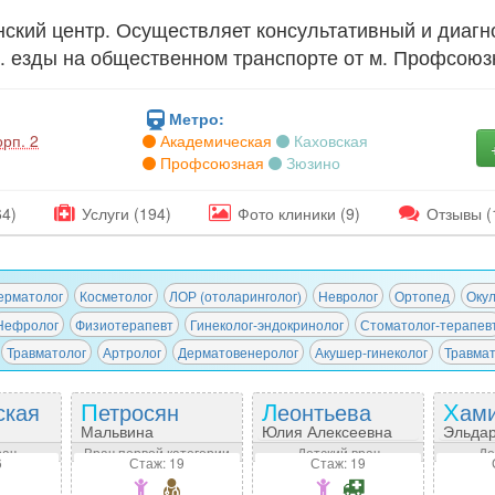
кий центр. Осуществляет консультативный и диагно
н. езды на общественном транспорте от м. Профсоюз
Метро:
рп. 2
Академическая
Каховская
Профсоюзная
Зюзино
64)
Услуги (194)
Фото
клиники
(9)
Отзывы
(
ерматолог
Косметолог
ЛОР (отоларинголог)
Невролог
Ортопед
Окул
Нефролог
Физиотерапевт
Гинеколог-эндокринолог
Стоматолог-терапев
Травматолог
Артролог
Дерматовенеролог
Акушер-гинеколог
Травмат
ская
Петросян
Леонтьева
Хам
Мальвина
Юлия Алексеевна
Эльдар
на
Сергеевна
рач
Врач первой категории
Детский врач
Де
6
Стаж: 19
Стаж: 19