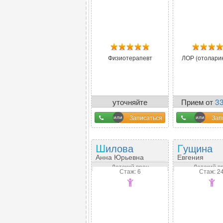
Физиотерапевт
ЛОР (отоларин
уточняйте
Прием от
3
у оператора
Записаться
Зап
Шилова
Гущина
Анна Юрьевна
Евгения
Владимировн
Детский врач
Детский в
Стаж: 6
Стаж: 2