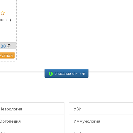
голог)
300
исаться
описание клиники
Неврология
УЗИ
Ортопедия
Иммунология