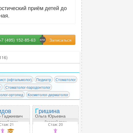
стический приём детей до
ная.
+7 (495) 152-85-63
116)
ист (офтальмолог)
Педиатр
Стоматолог
т
Стоматолог-пародонтолог
олог-ортопед
Косметолог-дерматолог
идов
Гришина
 Гаджиевич
Ольга Юрьевна
тский врач
Детский врач
Стаж: 21
Стаж: 20