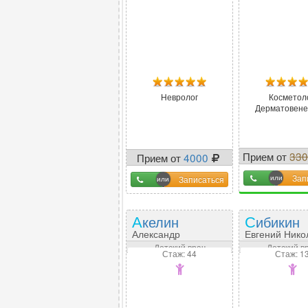
Невролог
Косметоло
Дерматовене
Прием от
33
Прием от
4000
-
-64
Зап
Записаться
Акелин
Сибикин
Александр
Евгений Нико
Николаевич
Детский врач
Детский в
Стаж: 44
Стаж: 1