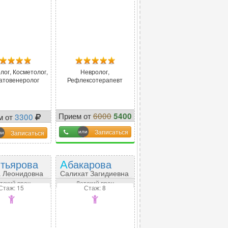
лог, Косметолог,
Невролог,
атовенеролог
Рефлексотерапевт
Прием от
6000
5400
м от
3300
-
10
%
Записаться
Записаться
ятьярова
Абакарова
 Леонидовна
Салихат Загидиевна
тский врач
Детский врач
Стаж: 15
Стаж: 8