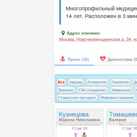
Многопрофильный медицинс
14 лет. Расположен в 3 ми
Адрес клиники:
Москва
,
Новочерёмушкинская д. 34, ко
Врачи (26)
Диагностика (
Все
Акушер
Аллерголог
Гинеколог
Д
Трихолог
УЗИ-специалист
Иммунолог
Стоматолог-ортодонт
Рефлексотерапевт
Кузнецова
Томашев
Марина Николаевна
Валерия
Александров
Врач первой категории
Детский в
Стаж: 24
Стаж: 3