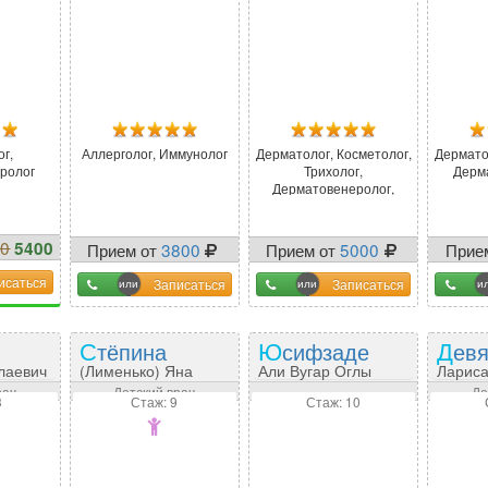
г,
Аллерголог, Иммунолог
Дерматолог, Косметолог,
Дермато
ролог
Трихолог,
Дерм
Дерматовенеролог,
Косметолог-дерматолог
00
5400
Прием от
3800
Прием от
5000
Прие
%
исаться
Записаться
Записаться
Стёпина
Юсифзаде
Дев
лаевич
(Лименько) Яна
Али Вугар Оглы
Лариса
Юрьевна
рач
Детский врач
Де
3
Стаж: 9
Стаж: 10