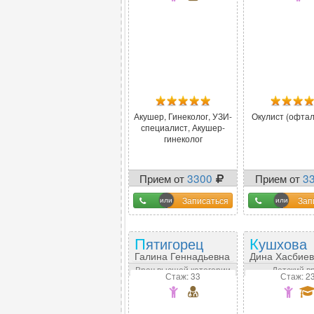
Акушер, Гинеколог, УЗИ-
Окулист (офтал
специалист, Акушер-
гинеколог
Прием от
3300
Прием от
3
Записаться
Зап
Пятигорец
Кушхова
Галина Геннадьевна
Дина Хасбие
Врач высшей категории
Детский в
Стаж: 33
Стаж: 2