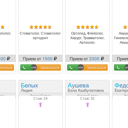
голог)
Стоматолог, Стоматолог-
Ортопед, Флеболог,
Акуше
ортодонт
Хирург, Травматолог,
Гинекол
Артролог,
Акуш
Абдоминальный хирург,
...
300
Прием от
1500
Прием от
3300
Прие
исаться
Записаться
Записаться
Белых
Аушева
Фед
Лидия
Бэла Казбулатовна
Екатер
а
Александровна
Дмитр
рач
Детский врач
Детский врач
Де
4
Стаж: 24
Стаж: 32