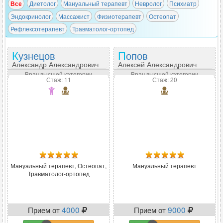
Все
Диетолог
Мануальный терапевт
Невролог
Психиатр
Эндокринолог
Массажист
Физиотерапевт
Остеопат
Рефлексотерапевт
Травматолог-ортопед
Кузнецов
Попов
Александр Александрович
Алексей Александрович
Врач высшей категории
Врач высшей категории
Стаж: 11
Стаж: 20
Мануальный терапевт, Остеопат,
Мануальный терапевт
Травматолог-ортопед
Прием от
4000
Прием от
9000