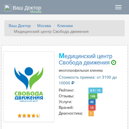
Ваш Доктор
Нави
Москва
Ваш Доктор
Москва
Клиники
Медицинский центр Свобода движения
М
едицинский центр
Свобода движения
многопрофильная клиника
Стоимость приема: от 3100 до
10000
Рейтинг:
8.9
/ 10
Отзывы:
146
Услуги:
40
Врачей:
13
Диагностика:
1