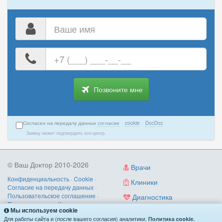
Ваше
имя
Ваш
номер
телефона
Позвоните мне
Согласен на передачу данных
согласие
·
cookie
·
DocDoc
Заявку может подтвердить кол-центр.
© Ваш Доктор 2010-2026
Врачи
Конфиденциальность
·
Cookie
·
Клиники
Согласие на передачу данных
·
Пользовательское соглашение
·
Диагностика
Правила записи
·
Контакты
Мы используем cookie
Услуги
О нас
/
как работает
/
поиск по
Для работы сайта и (после вашего согласия) аналитики.
,
Политика cookie