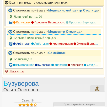
Врач принимает в следующих клиниках:
Стоимость приёма в «
Медицинский центр Столица
»
Ленинский пр-т д. 90
Калужская
Проспект Вернадского
Проспект Вернадского
Но
Стоимость приёма в «
Медцентр Столица
»
Большой Власьевский пер. д. 9
Арбатская
Арбатская
Кропоткинская
Охотный ряд
Смоле
Стоимость приёма в «
Семейная
»
Брянская д. 3
Выставочная
Киевская
Киевская
Киевская
Студенческая
На карте
Б
узуверова
Ольга Олеговна
Стаж: 16
Врач первой категории