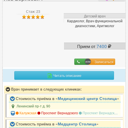
Врач функциональной диагностики
266
Стаж: 23
Детский врач
Кардиолог, Врач функциональной
Г
диагностики, Аритмолог
Гастроэнтеролог
540
Гематолог
62
Прием от
7400
Гемостазиолог
14
Генетик
25
Записаться
Гепатолог
64
Гериатр (геронтолог)
7
Читать описание
Гинеколог
1399
Гирудотерапевт
58
Врач принимает в следующих клиниках:
Гнатолог
242
Стоимость приёма в «
Медицинский центр Столица
»
Ленинский пр-т д. 90
Калужская
Проспект Вернадского
Проспект Вернадского
Но
Д
Стоимость приёма в «
Медцентр Столица
»
Дерматовенеролог
610