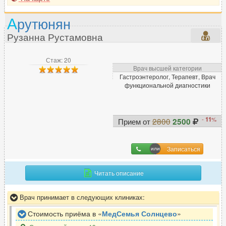
А
рутюнян
Рузанна Рустамовна
Стаж: 20
Врач высшей категории
Гастроэнтеролог, Терапевт, Врач
функциональной диагностики
-
11
%
Прием от
2800
2500
Записаться
Читать описание
Врач принимает в следующих клиниках:
Стоимость приёма в «
МедСемья Солнцево
»