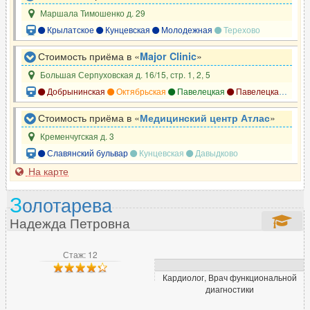
Маршала Тимошенко д. 29
Крылатское
Кунцевская
Молодежная
Терехово
Стоимость приёма в «
Major Clinic
»
Большая Серпуховская д. 16/15, стр. 1, 2, 5
Добрынинская
Октябрьская
Павелецкая
Павелецкая
Сер
Стоимость приёма в «
Медицинский центр Атлас
»
Кременчугская д. 3
Славянский бульвар
Кунцевская
Давыдково
На карте
З
олотарева
Надежда Петровна
Стаж: 12
Кардиолог, Врач функциональной
диагностики