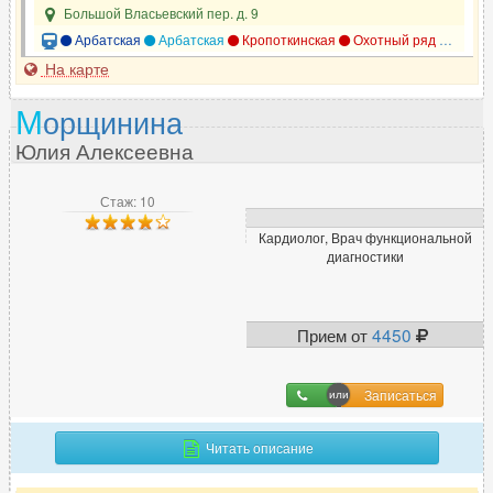
Дерматолог
Большой Власьевский пер. д. 9
837
Арбатская
Арбатская
Кропоткинская
Охотный ряд
Смоле
Дефектолог
31
На карте
Диабетолог
23
Диетолог
178
М
орщинина
Юлия Алексеевна
И
Стаж: 10
Иммунолог
147
Кардиолог, Врач функциональной
Инфекционист
71
диагностики
К
Прием от
4450
Кардиолог
607
Кинезиолог
37
Записаться
Колопроктолог
164
Косметолог
Читать описание
925
Косметолог-дерматолог
369