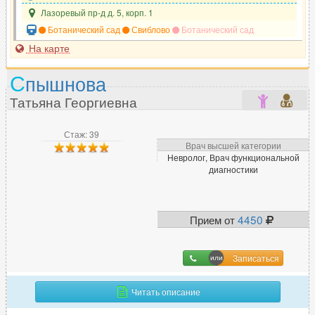
Фониатр
Лазоревый пр-д д. 5, корп. 1
20
Ботанический сад
Свиблово
Ботанический сад
Фтизиатр
13
На карте
С
пышнова
Х
Татьяна Георгиевна
Химиотерапевт
43
Хирург
881
Стаж: 39
Хирург-ортопед
45
Врач высшей категории
Невролог, Врач функциональной
диагностики
Ц
Цефалголог
43
Прием от
4450
Записаться
Ч
Челюстно-лицевой хирург
141
Читать описание