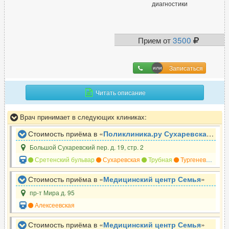
диагностики
Т
Терапевт
987
Травматолог
622
Прием от
3500
Травматолог-ортопед
617
Трансфузиолог
24
Записаться
Трихолог
334
Читать описание
У
Врач принимает в следующих клиниках:
УЗИ-специалист
1389
Стоимость приёма в «
Поликлиника.ру Сухаревская
»
Уролог
558
Большой Сухаревский пер. д. 19, стр. 2
Уролог-андролог
312
Сретенский бульвар
Сухаревская
Трубная
Тургеневская
Стоимость приёма в «
Медицинский центр Семья
»
пр-т Мира д. 95
Ф
Алексеевская
Физиотерапевт
226
Стоимость приёма в «
Медицинский центр Семья
»
Флеболог
242