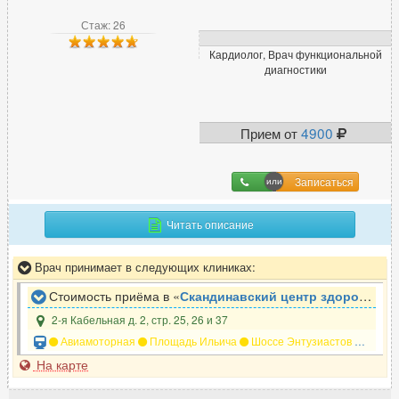
Стаж: 26
Кардиолог, Врач функциональной
диагностики
Прием от
4900
Записаться
Читать описание
Врач принимает в следующих клиниках:
Стоимость приёма в «
Скандинавский центр здоровья
»
2-я Кабельная д. 2, стр. 25, 26 и 37
Авиамоторная
Площадь Ильича
Шоссе Энтузиастов
Андро
На карте