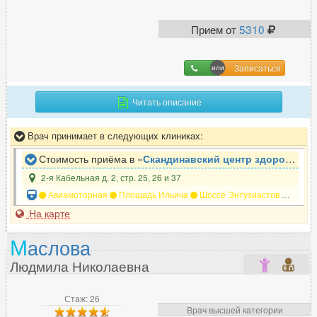
Прием от
5310
Записаться
Читать описание
Врач принимает в следующих клиниках:
Стоимость приёма в «
Скандинавский центр здоровья
»
2-я Кабельная д. 2, стр. 25, 26 и 37
Авиамоторная
Площадь Ильича
Шоссе Энтузиастов
Андро
На карте
М
аслова
Людмила Николаевна
Стаж: 26
Врач высшей категории