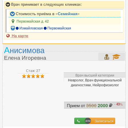
Врач принимает в следующих клиниках:
Э
Стоимость приёма в «
Семейная
»
Эмбриолог
38
Первомайская д. 42
Эндокринолог
519
Измайловская
Первомайская
Эндоскопист
240
На карте
Эпилептолог
45
А
нисимова
Елена Игоревна
Стаж: 27
Врач высшей категории
Невролог, Врач функциональной
диагностики, Нейрофизиолог
-
43
%
Прием от
3500
2000
Записаться