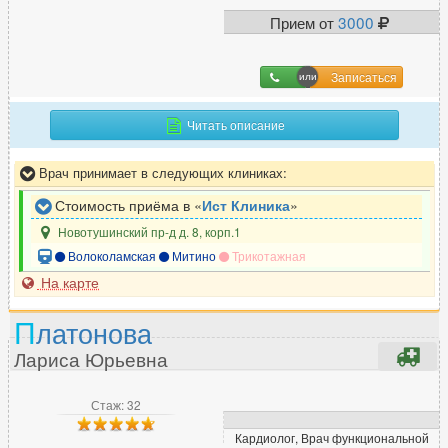
Радиолог
45
Прием от
3000
Реабилитолог
160
Реаниматолог
286
Записаться
Ревматолог
123
Рентгенолог
258
Читать описание
Репродуктолог (ЭКО)
207
Врач принимает в следующих клиниках:
Рефлексотерапевт
245
Стоимость приёма в «
Ист Клиника
»
Новотушинский пр-д д. 8, корп.1
С
Волоколамская
Митино
Трикотажная
Сексолог
На карте
64
Сомнолог
51
П
латонова
Спортивный врач
73
Лариса Юрьевна
Стоматолог
4669
Сурдолог
33
Стаж: 32
Кардиолог, Врач функциональной