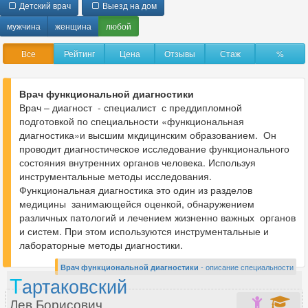
Детский врач
Выезд на дом
Анестезиолог
302
Анестезиолог-реаниматолог
316
мужчина
женщина
любой
Аритмолог
32
Все
Рейтинг
Цена
Отзывы
Стаж
%
Артролог
70
Врач функциональной диагностики
Врач – диагност - специалист с преддипломной
Б
подготовкой по специальности «функциональная
Бариатрический хирург
33
диагностика»и высшим мкдицинским образованием. Он
проводит диагностическое исследование функционального
состояния внутренних органов человека. Используя
инструментальные методы исследования.
В
Функциональная диагностика это один из разделов
медицины занимающейся оценкой, обнаружением
Вегетолог
46
различных патологий и лечением жизненно важных органов
Венеролог
354
и систем. При этом используются инструментальные и
Вертебролог
203
лабораторные методы диагностики.
Врач ЛФК
153
Врач функциональной диагностики
- описание специальности
Т
артаковский
Врач МРТ
26
Врач скорой помощи
6
Лев Борисович