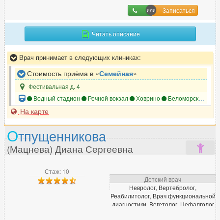
Записаться
П
Читать описание
Паразитолог
9
Врач принимает в следующих клиниках:
Педиатр
484
Пластический хирург
343
Стоимость приёма в «
Семейная
»
Подолог
75
Фестивальная д. 4
Проктолог
220
Водный стадион
Речной вокзал
Ховрино
Беломорская
На карте
Профпатолог
5
Психиатр
635
О
тпущенникова
Психиатр-нарколог
138
(Мацнева) Диана Сергеевна
Психолог
966
Психотерапевт
399
Стаж: 10
Пульмонолог
150
Детский врач
Невролог, Вертебролог,
Реабилитолог, Врач функциональной
диагностики, Вегетолог, Цефалголог
Р