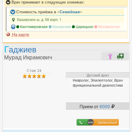
Врач принимает в следующих клиниках:
Стоимость приёма в «
Семейная
»
Л
Каширское ш. д. 56 корп. 1
Лазерный хирург
51
Кантемировская
Каширская
Царицыно
Москворечье
На карте
Лимфолог
9
Логопед
64
Г
аджиев
ЛОР (отоларинголог)
591
Мурад Икрамович
Стаж: 24
М
Детский врач
Невролог, Эпилептолог, Врач
Малоинвазивный хирург
14
функциональной диагностики
Маммолог
282
Мануальный терапевт
305
Массажист
270
Прием от
6000
Миколог
129
Записаться