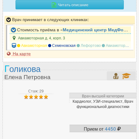
Н
Читать описание
Нарколог
164
Врач принимает в следующих клиниках:
Невролог
930
Нейропсихолог
97
Стоимость приёма в «
Медицинский центр МедФорд
»
Нейрофизиолог
13
Авиамоторная д. 4, корп. 3
Нейрохирург
81
Авиамоторная
Семеновская
Лефортово
Авиамоторная
Э
Неонатолог
На карте
17
Нефролог
77
Г
оликова
Нутрициолог
65
Елена Петровна
Стаж: 29
О
Врач высшей категории
Кардиолог, УЗИ-специалист, Врач
Окулист (офтальмолог)
525
функциональной диагностики
Онколог
472
Онколог-маммолог
171
Ортопед
640
Прием от
4450
Остеопат
240