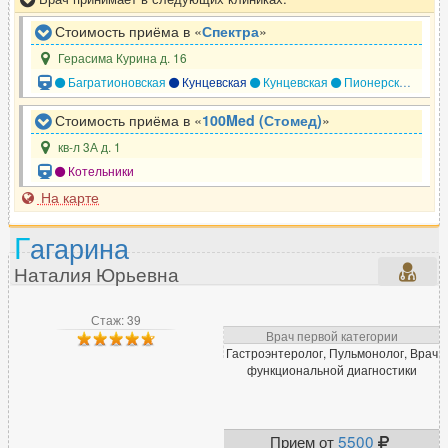
Стоимость приёма в «
Спектра
»
Герасима Курина д. 16
Багратионовская
Кунцевская
Кунцевская
Пионерская
Сла
Стоимость приёма в «
100Med (Стомед)
»
кв-л 3А д. 1
Котельники
На карте
Г
агарина
Наталия Юрьевна
Стаж: 39
Врач первой категории
Гастроэнтеролог, Пульмонолог, Врач
функциональной диагностики
Прием от
5500