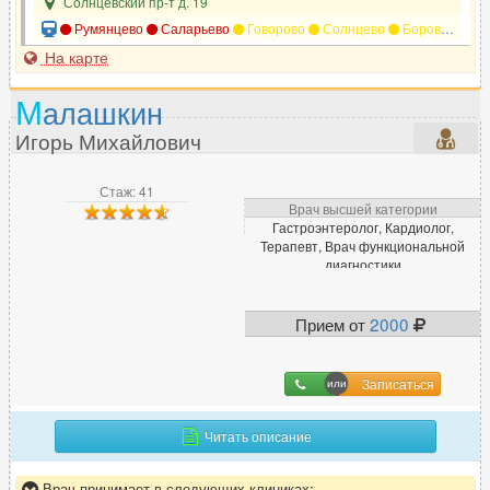
Солнцевский пр-т д. 19
Румянцево
Саларьево
Говорово
Солнцево
Боровское шоссе
На карте
М
алашкин
Игорь Михайлович
Стаж: 41
Врач высшей категории
Гастроэнтеролог, Кардиолог,
Терапевт, Врач функциональной
диагностики
Прием от
2000
Записаться
Читать описание
Врач принимает в следующих клиниках: