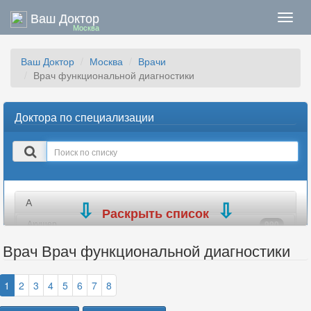
Ваш Доктор
Нави
Москва
Ваш Доктор
Москва
Врачи
Врач функциональной диагностики
Доктора по специализации
Поиск
в
списке
А
Раскрыть список
Акушер
990
Акушер-гинеколог
699
Врач Врач функциональной диагностики
Аллерголог
184
Ангиохирург
77
1
2
3
4
5
6
7
8
Андролог
335