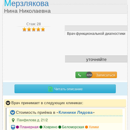
М
ерзлякова
Нина Николаевна
Стаж: 28
Врач функциональной диагностики
уточняйте
Записаться
Читать описание
Врач принимает в следующих клиниках:
Стоимость приёма в «
Клиники Лядова
»
Панфилова д. 21/2
Планерная
Ховрино
Беломорская
Химки