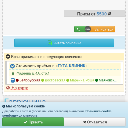
Прием от
5500
Записаться
Читать описание
Врач принимает в следующих клиниках:
Стоимость приёма в «
ГУТА КЛИНИК
»
Фадеева д. 4А, стр.1
Белорусская
Достоевская
Марьина Роща
Маяковская
Мен
На карте
Г
аврюшина
Мы используем cookie
Светлана Валерьевна
Для работы сайта и (после вашего согласия) аналитики.
,
Политика cookie
.
конфиденциальность
Принять
Отказаться
Стаж: 16