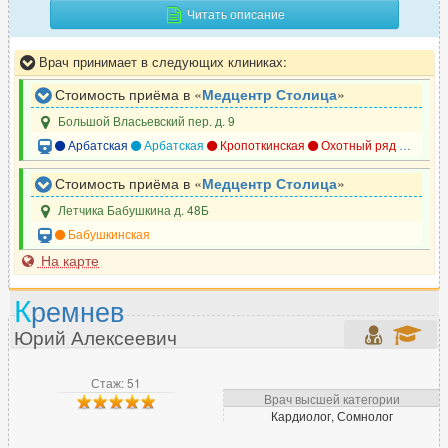
Читать описание
Врач принимает в следующих клиниках:
Стоимость приёма в «
Медцентр Столица
»
Большой Власьевский пер. д. 9
Арбатская
Арбатская
Кропоткинская
Охотный ряд
Смоле
Стоимость приёма в «
Медцентр Столица
»
Летчика Бабушкина д. 48Б
Бабушкинская
На карте
К
ремнев
Юрий Алексеевич
Стаж: 51
Врач высшей категории
Кардиолог, Сомнолог