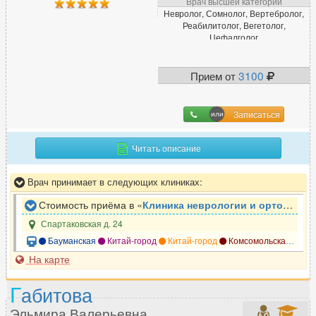
Врач высшей категории
Дефектолог
Невролог, Сомнолог, Вертебролог,
31
Реабилитолог, Вегетолог,
Диабетолог
23
Цефалголог
Диетолог
178
Прием от
3100
И
Записаться
Иммунолог
147
Инфекционист
71
Читать описание
Врач принимает в следующих клиниках:
К
Стоимость приёма в «
Клиника неврологии и ортопедии Премиум ЗдравКлиник
Кардиолог
607
Спартаковская д. 24
Кинезиолог
37
Бауманская
Китай-город
Китай-город
Комсомольская
Кра
Колопроктолог
164
На карте
Косметолог
925
Г
абитова
Косметолог-дерматолог
369
Эльмира Валерьевна