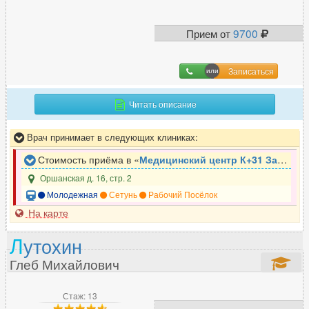
Прием от
9700
Записаться
Читать описание
Врач принимает в следующих клиниках:
Стоимость приёма в «
Медицинский центр К+31 Запад
»
Оршанская д. 16, стр. 2
Молодежная
Сетунь
Рабочий Посёлок
На карте
Л
утохин
Глеб Михайлович
Стаж: 13