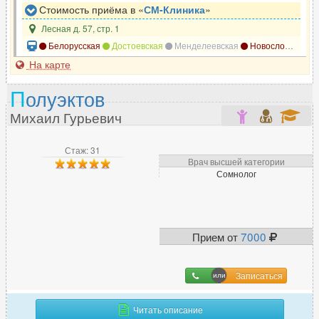
Стоимость приёма в «
СМ-Клиника
»
Лесная д. 57, стр. 1
Белорусская
Достоевская
Менделеевская
Новослободская
На карте
П
олуэктов
Михаил Гурьевич
Стаж: 31
Врач высшей категории
Сомнолог
Прием от
7000
Записаться
Читать описание