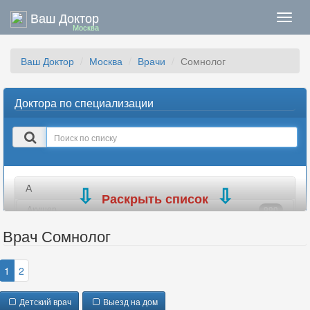
Ваш Доктор
Нави
Москва
Ваш Доктор
Москва
Врачи
Сомнолог
Доктора по специализации
Поиск
в
списке
А
Раскрыть список
Акушер
990
Акушер-гинеколог
699
Врач Сомнолог
Аллерголог
184
Ангиохирург
77
1
2
Андролог
335
Детский врач
Выезд на дом
Анестезиолог
302