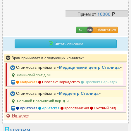
Прием от
10000
Записаться
Читать описание
Врач принимает в следующих клиниках:
Стоимость приёма в «
Медицинский центр Столица
»
Ленинский пр-т д. 90
Калужская
Проспект Вернадского
Проспект Вернадского
Но
Стоимость приёма в «
Медцентр Столица
»
Большой Власьевский пер. д. 9
Арбатская
Арбатская
Кропоткинская
Охотный ряд
Смоле
На карте
В
язова