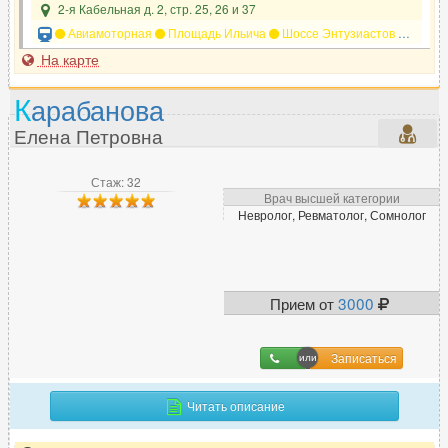
2-я Кабельная д. 2, стр. 25, 26 и 37
Авиамоторная
Площадь Ильича
Шоссе Энтузиастов
Андро
На карте
К
арабанова
Елена Петровна
Стаж: 32
Врач высшей категории
Невролог, Ревматолог, Сомнолог
Прием от
3000
Записаться
Читать описание