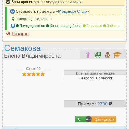
Врач принимает в следующих клиниках:
Стоимость приёма в «
Медикал Стар
»
Елецкая д. 16, корп. 1
Домодедовская
Красногвардейская
Борисово
Зябликово
На карте
С
емакова
Елена Владимировна
Стаж: 29
Врач высшей категории
Невролог, Сомнолог
Прием от
2700
Записаться