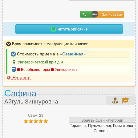
Э
Эмбриолог
38
Записаться
Эндокринолог
519
Читать описание
Эндоскопист
240
Эпилептолог
45
Врач принимает в следующих клиниках:
Стоимость приёма в «
Семейная
»
Университетский пр-т д. 4
Воробьевы горы
Университет
На карте
С
афина
Айгуль Зиннуровна
Стаж: 29
Врач высшей категории
Терапевт, Пульмонолог, Ревматолог,
Сомнолог