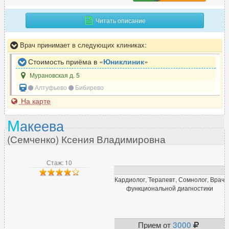
Фтизиатр
13
Читать описание
Врач принимает в следующих клиниках:
Х
Стоимость приёма в «
Юниклиник
»
Химиотерапевт
43
Мурановская д. 5
Хирург
881
Алтуфьево
Бибирево
Хирург-ортопед
45
На карте
М
акеева
Ц
(Семченко) Ксения Владимировна
Цефалголог
43
Стаж: 10
Кардиолог, Терапевт, Сомнолог, Врач
Ч
функциональной диагностики
Челюстно-лицевой хирург
141
Прием от
3000