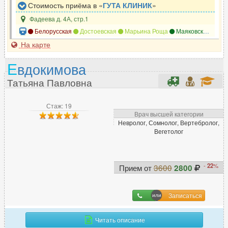
Стоимость приёма в «
ГУТА КЛИНИК
»
Реабилитолог
160
Фадеева д. 4А, стр.1
Реаниматолог
286
Белорусская
Достоевская
Марьина Роща
Маяковская
Мен
Ревматолог
123
На карте
Рентгенолог
258
Е
вдокимова
Репродуктолог (ЭКО)
207
Татьяна Павловна
Рефлексотерапевт
245
Стаж: 19
Врач высшей категории
С
Невролог, Сомнолог, Вертебролог,
Вегетолог
Сексолог
64
Сомнолог
51
Спортивный врач
73
-
22
%
Прием от
3600
2800
Стоматолог
4669
Сурдолог
33
Записаться
Читать описание
Т