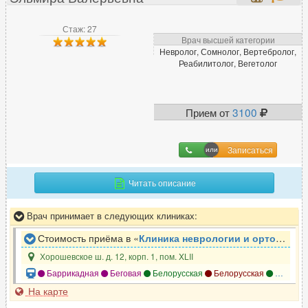
Л
Стаж: 27
Врач высшей категории
Лазерный хирург
51
Невролог, Сомнолог, Вертебролог,
Реабилитолог, Вегетолог
Лимфолог
9
Логопед
64
ЛОР (отоларинголог)
591
Прием от
3100
Записаться
М
Малоинвазивный хирург
14
Читать описание
Маммолог
282
Мануальный терапевт
305
Врач принимает в следующих клиниках:
Массажист
270
Стоимость приёма в «
Клиника неврологии и ортопедии ЗдравКлиник
Миколог
129
Хорошевское ш. д. 12, корп. 1, пом. XLII
Баррикадная
Беговая
Белорусская
Белорусская
Динамо
На карте
Н