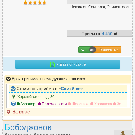
Невролог, Сомнолог, Эпилептолог
Прием от
4450
Записаться
Читать описание
Врач принимает в следующих клиниках:
Стоимость приёма в «
Семейная
»
Хорошёвское ш. д. 80
Аэропорт
Полежаевская
Шелепиха
Хорошево
Зорге
П
На карте
Б
ободжонов
Анваржон Азамжонович