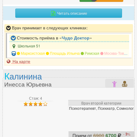
Читать описание
Врач принимает в следующих клиниках:
Стоимость приёма в «
Чудо Доктор
»
Школьная 51
Марксистская
Площадь Ильича
Римская
Москва-Товарная
На карте
К
алинина
Инесса Юрьевна
Стаж: 4
Врач второй категории
Психотерапевт, Психиатр, Сомнолог
-
3
%
Прием от
6900
6700