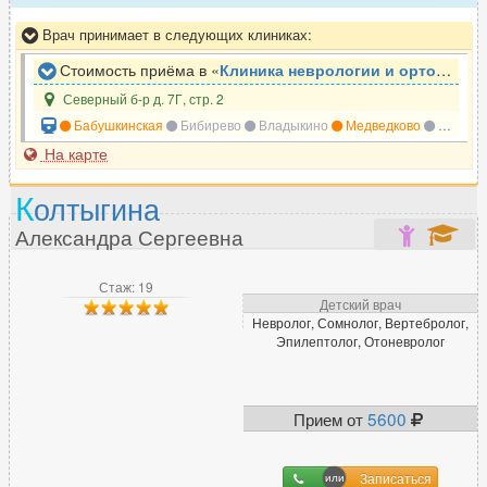
Терапевт
987
Врач принимает в следующих клиниках:
Травматолог
622
Стоимость приёма в «
Клиника неврологии и ортопедии ЗдравКлиник
Травматолог-ортопед
617
Северный б-р д. 7Г, стр. 2
Трансфузиолог
24
Бабушкинская
Бибирево
Владыкино
Медведково
Отрадное
Трихолог
334
На карте
К
олтыгина
У
Александра Сергеевна
УЗИ-специалист
1389
Уролог
558
Стаж: 19
Детский врач
Уролог-андролог
312
Невролог, Сомнолог, Вертебролог,
Эпилептолог, Отоневролог
Ф
Прием от
5600
Физиотерапевт
226
Флеболог
242
Записаться
Фониатр
20