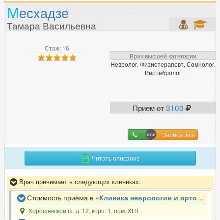
М
есхадзе
Нарколог
164
Невролог
930
Тамара Васильевна
Нейропсихолог
97
Нейрофизиолог
13
Стаж: 16
Врач высшей категории
Нейрохирург
81
Невролог, Физиотерапевт, Сомнолог,
Вертебролог
Неонатолог
17
Нефролог
77
Нутрициолог
65
Прием от
3100
Записаться
О
Окулист (офтальмолог)
525
Читать описание
Онколог
472
Онколог-маммолог
171
Врач принимает в следующих клиниках:
Ортопед
640
Стоимость приёма в «
Клиника неврологии и ортопедии ЗдравКлиник
Остеопат
240
Хорошевское ш. д. 12, корп. 1, пом. XLII