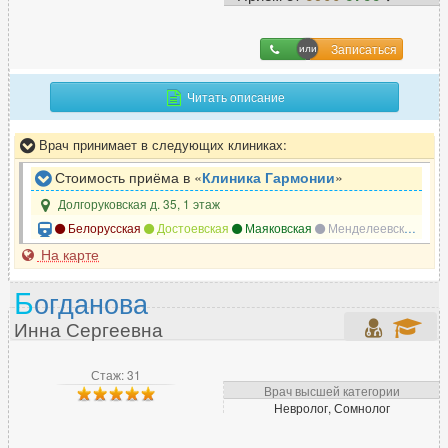
Записаться
Читать описание
Врач принимает в следующих клиниках:
Стоимость приёма в «
Клиника Гармонии
»
Долгоруковская д. 35, 1 этаж
Белорусская
Достоевская
Маяковская
Менделеевская
Но
На карте
Б
огданова
Инна Сергеевна
Стаж: 31
Врач высшей категории
Невролог, Сомнолог