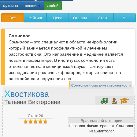
Анестезиолог-реаниматолог
316
мужчина
женщина
любой
Аритмолог
32
Все
Рейтинг
Цена
Отзывы
Стаж
%
Артролог
70
Сомнолог
Сомнолог
– это специалист в области нейробиологии,
Б
который занимается профилактикой и лечением
Бариатрический хирург
33
расстройств сна. Это направление в медицине является
новым в нашем мире. В институтах сомнологии есть
отдельная ветка в медицинской науке. Там изучают
исследования различных факторов, которые влияют на
В
расстройства и нарушения сна.
Вегетолог
46
Сомнолог
- описание специальности
Х
востикова
Венеролог
354
Татьяна Викторовна
Вертебролог
203
Врач ЛФК
153
Стаж: 26
Врач МРТ
26
Врач высшей категории
Врач скорой помощи
Невролог, Физиотерапевт, Сомнолог,
6
Реабилитолог
Врач функциональной диагностики
266