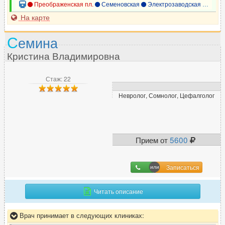
Преображенская пл.
Семеновская
Электрозаводская
Элект
На карте
С
емина
Кристина Владимировна
Стаж: 22
Невролог, Сомнолог, Цефалголог
Прием от
5600
Записаться
Читать описание
Врач принимает в следующих клиниках: