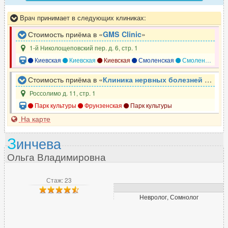
Врач принимает в следующих клиниках:
Стоимость приёма в «
GMS Clinic
»
1-й Николощеповский пер. д. 6, стр. 1
Киевская
Киевская
Киевская
Смоленская
Смоленская
Стоимость приёма в «
Клиника нервных болезней им. А.Я. Кожевникова. Первого МГМУ имени И. М. Сеченова (УКБ № 3)
Россолимо д. 11, стр. 1
Парк культуры
Фрунзенская
Парк культуры
На карте
З
инчева
Ольга Владимировна
Стаж: 23
Невролог, Сомнолог