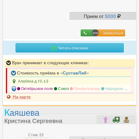
Прием от
5000
Г
Гастроэнтеролог
540
Записаться
Гематолог
62
Гемостазиолог
14
Читать описание
Генетик
25
Врач принимает в следующих клиниках:
Гепатолог
64
Гериатр (геронтолог)
7
Стоимость приёма в «
СуставЛаб
»
Гинеколог
1399
Алабяна д.10, к.3
Гирудотерапевт
58
Октябрьское поле
Сокол
Панфиловская
Народное ополчение
Гнатолог
На карте
242
К
аяшева
Д
Кристина Сергеевна
Дерматовенеролог
610
Стаж: 22
Дерматолог
837