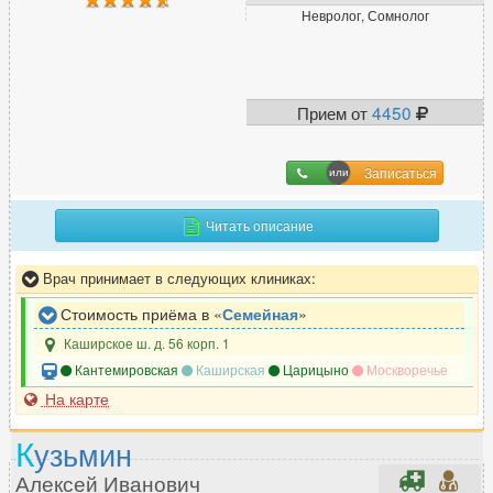
Невролог, Сомнолог
Прием от
4450
Записаться
Читать описание
Врач принимает в следующих клиниках:
Стоимость приёма в «
Семейная
»
Каширское ш. д. 56 корп. 1
Кантемировская
Каширская
Царицыно
Москворечье
На карте
К
узьмин
Алексей Иванович