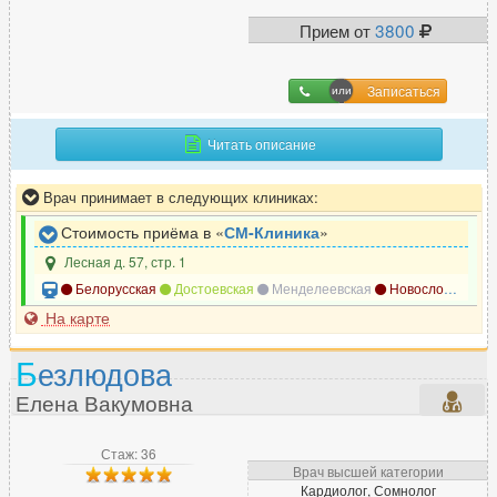
Прием от
3800
Записаться
Читать описание
Врач принимает в следующих клиниках:
Стоимость приёма в «
СМ-Клиника
»
Лесная д. 57, стр. 1
Белорусская
Достоевская
Менделеевская
Новослободская
На карте
Б
езлюдова
Елена Вакумовна
Стаж: 36
Врач высшей категории
Кардиолог, Сомнолог