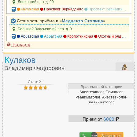
Ленинский пр-т д. 90
Калужская
Проспект Вернадского
Проспект Вернадского
Но
Стоимость приёма в «
Медцентр Столица
»
Большой Власьевский пер. д. 9
Арбатская
Арбатская
Кропоткинская
Охотный ряд
Смоле
На карте
К
улаков
Владимир Федорович
Стаж: 21
Врач высшей категории
Анестезиолог, Сомнолог,
Реаниматолог, Анестезиолог-
реаниматолог
Прием от
6000
Записаться