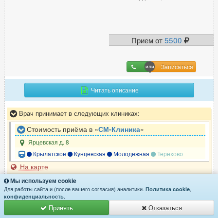
Прием от
5500
Записаться
Читать описание
Врач принимает в следующих клиниках:
Стоимость приёма в «
СМ-Клиника
»
Ярцевская д. 8
Крылатское
Кунцевская
Молодежная
Терехово
На карте
Мы используем cookie
Ц
ентерадзе
Для работы сайта и (после вашего согласия) аналитики.
,
Политика cookie
.
конфиденциальность
Серго Леванович
Принять
Отказаться