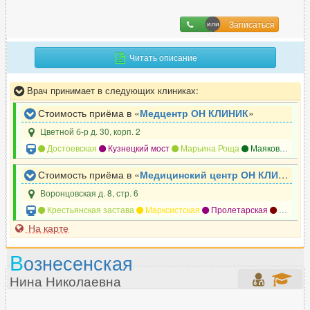
Записаться
Г
Читать описание
Гастроэнтеролог
540
Гематолог
62
Врач принимает в следующих клиниках:
Гемостазиолог
14
Стоимость приёма в «
Медцентр ОН КЛИНИК
»
Генетик
25
Цветной б-р д. 30, корп. 2
Гепатолог
64
Достоевская
Кузнецкий мост
Марьина Роща
Маяковская
Гериатр (геронтолог)
7
Стоимость приёма в «
Медицинский центр ОН КЛИНИК
»
Гинеколог
1399
Воронцовская д. 8, стр. 6
Гирудотерапевт
58
Крестьянская застава
Марксистская
Пролетарская
Таганская
Гнатолог
242
На карте
В
ознесенская
Д
Нина Николаевна
Дерматовенеролог
610
Дерматолог
837