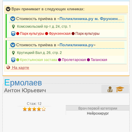
Врач принимает в следующих клиниках:
Стоимость приёма в «
Поликлиника.ру м. Фрунзенская
»
Комсомольский пр-т д. 24, стр. 1
Парк культуры
Фрунзенская
Парк культуры
Стоимость приёма в «
Поликлиника.ру
»
Крутицкий Вал д. 26, стр. 2
Крестьянская застава
Пролетарская
Таганская
На карте
Е
рмолаев
Антон Юрьевич
Стаж: 12
Врач первой категории
Нейрохирург