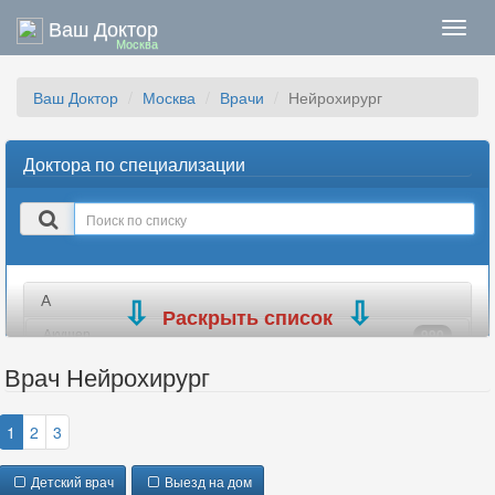
Ваш Доктор
Нави
Москва
Ваш Доктор
Москва
Врачи
Нейрохирург
Доктора по специализации
Поиск
в
списке
А
Раскрыть список
Акушер
990
Акушер-гинеколог
699
Врач Нейрохирург
Аллерголог
184
Ангиохирург
77
1
2
3
Андролог
335
Детский врач
Выезд на дом
Анестезиолог
302