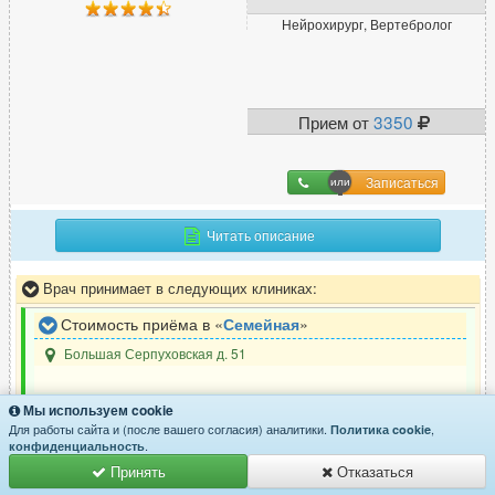
Нейрохирург, Вертебролог
Прием от
3350
Записаться
Читать описание
Врач принимает в следующих клиниках:
Стоимость приёма в «
Семейная
»
Большая Серпуховская д. 51
Мы используем cookie
Стоимость приёма в «
Семейная
»
Для работы сайта и (после вашего согласия) аналитики.
,
Политика cookie
.
конфиденциальность
Брянская д. 3
Принять
Отказаться
Выставочная
Киевская
Киевская
Киевская
Студенческая