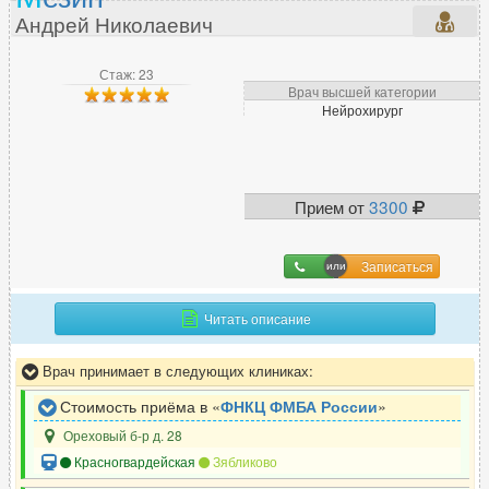
Э
Андрей Николаевич
Эмбриолог
38
Стаж: 23
Эндокринолог
519
Врач высшей категории
Эндоскопист
240
Нейрохирург
Эпилептолог
45
Прием от
3300
Записаться
Читать описание
Врач принимает в следующих клиниках:
Стоимость приёма в «
ФНКЦ ФМБА России
»
Ореховый б-р д. 28
Красногвардейская
Зябликово