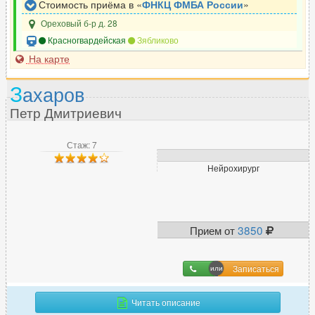
Стоимость приёма в «
ФНКЦ ФМБА России
»
Ореховый б-р д. 28
Красногвардейская
Зябликово
На карте
З
ахаров
Петр Дмитриевич
Стаж: 7
Нейрохирург
Прием от
3850
Записаться
Читать описание