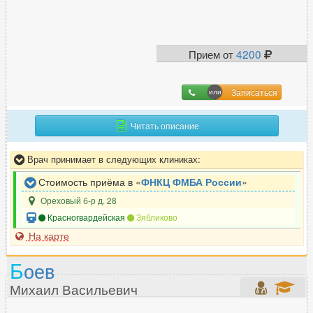
Терапевт
987
Травматолог
622
Прием от
4200
Травматолог-ортопед
617
Трансфузиолог
24
Трихолог
Записаться
334
Читать описание
У
Врач принимает в следующих клиниках:
УЗИ-специалист
1389
Стоимость приёма в «
ФНКЦ ФМБА России
»
Уролог
558
Ореховый б-р д. 28
Уролог-андролог
312
Красногвардейская
Зябликово
На карте
Ф
Б
оев
Физиотерапевт
226
Михаил Васильевич
Флеболог
242
Фониатр
20