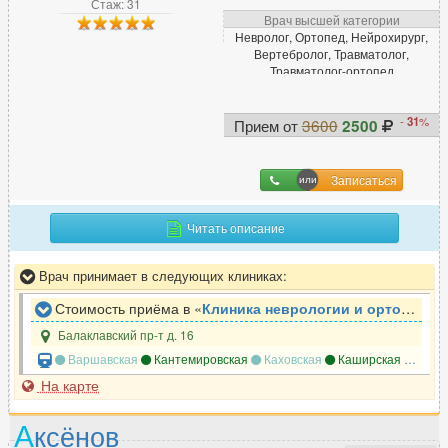
Стаж: 31
Дефектолог
31
Врач высшей категории
Невролог, Ортопед, Нейрохирург,
Диабетолог
23
Вертебролог, Травматолог,
Травматолог-ортопед
Диетолог
178
-
31
%
Прием от
3600
2500
И
Иммунолог
147
Записаться
Инфекционист
71
Читать описание
К
Врач принимает в следующих клиниках:
Кардиолог
607
Стоимость приёма в «
Клиника неврологии и ортопедии ЗдравКлиник
Кинезиолог
37
Балаклавский пр-т д. 16
Варшавская
Кантемировская
Каховская
Каширская
Нахим
Колопроктолог
164
На карте
Косметолог
925
Косметолог-дерматолог
369
А
ксёнов