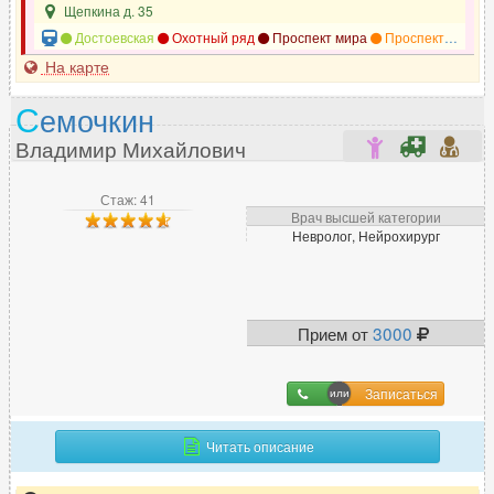
Щепкина д. 35
Достоевская
Охотный ряд
Проспект мира
Проспект мира
На карте
С
емочкин
Владимир Михайлович
Стаж: 41
Врач высшей категории
Невролог, Нейрохирург
Прием от
3000
Записаться
Читать описание