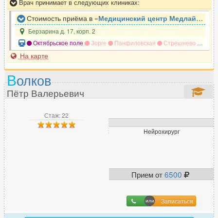
Врач принимает в следующих клиниках:
Стоимость приёма в «
Медицинский центр Медлайн-Сервис
Берзарина д. 17, корп. 2
Октябрьское поле
Зорге
Панфиловская
Стрешнево
Наро
На карте
В
олков
Пётр Валерьевич
Стаж: 22
Нейрохирург
Прием от
6500
Записаться