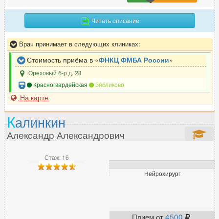
Читать описание
Врач принимает в следующих клиниках:
Стоимость приёма в «
ФНКЦ ФМБА России
»
Ореховый б-р д. 28
Красногвардейская
Зябликово
На карте
К
алинкин
Александр Александрович
Стаж: 16
Нейрохирург
Прием от
4500