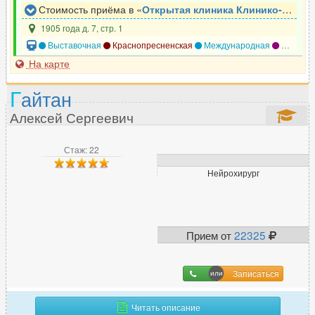
Стоимость приёма в «
Открытая клиника Клинико-диагностический центр
1905 года д. 7, стр. 1
Выставочная
Краснопресненская
Международная
Улица 1905 года
На карте
Г
айтан
Алексей Сергеевич
Стаж: 22
Нейрохирург
Прием от
22325
Записаться
Читать описание