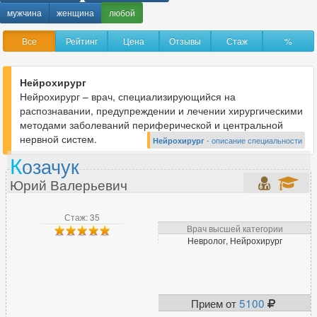
Анестезиолог-реаниматолог
316
мужчина
женщина
любой
Аритмолог
32
Все
Рейтинг
Цена
Отзывы
Стаж
%
Артролог
70
Нейрохирург
Нейрохирург – врач, специализирующийся на
Б
распознавании, предупреждении и лечении хирургическими
Бариатрический хирург
33
методами заболеваний периферической и центральной
нервной систем.
Нейрохирург
- описание специальности
К
озачук
В
Юрий Валерьевич
Вегетолог
46
Венеролог
354
Стаж: 35
Врач высшей категории
Вертебролог
203
Невролог, Нейрохирург
Врач ЛФК
153
Врач МРТ
26
Врач скорой помощи
6
Прием от
5100
Врач функциональной диагностики
266