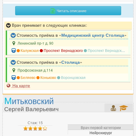
Реабилитолог
160
Читать описание
Реаниматолог
286
Ревматолог
123
Врач принимает в следующих клиниках:
Рентгенолог
258
Стоимость приёма в «
Медицинский центр Столица
»
Репродуктолог (ЭКО)
207
Ленинский пр-т д. 90
Рефлексотерапевт
245
Калужская
Проспект Вернадского
Проспект Вернадского
Но
Стоимость приёма в «
Столица
»
С
Профсоюзная д.114
Беляево
Коньково
Воронцовская
Сексолог
64
На карте
Сомнолог
51
Спортивный врач
73
М
итьковский
Стоматолог
4669
Сергей Валерьевич
Сурдолог
33
Стаж: 15
Врач первой категории
Нейрохирург
Т