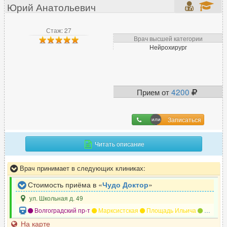
Юрий Анатольевич
Л
Стаж: 27
Лазерный хирург
51
Врач высшей категории
Нейрохирург
Лимфолог
9
Логопед
64
ЛОР (отоларинголог)
591
Прием от
4200
М
Записаться
Малоинвазивный хирург
14
Маммолог
282
Читать описание
Мануальный терапевт
305
Врач принимает в следующих клиниках:
Массажист
270
Миколог
129
Стоимость приёма в «
Чудо Доктор
»
ул. Школьная д. 49
Волгоградский пр-т
Марксистская
Площадь Ильича
Римская
Н
На карте