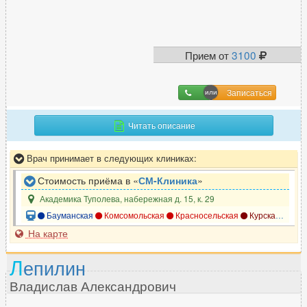
Прием от
3100
Записаться
Читать описание
Врач принимает в следующих клиниках:
Стоимость приёма в «
СМ-Клиника
»
Академика Туполева, набережная д. 15, к. 29
Бауманская
Комсомольская
Красносельская
Курская
Чка
На карте
Л
епилин
Владислав Александрович