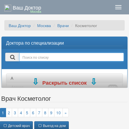
Ваш Доктор
Нави
Москва
Ваш Доктор
Москва
Врачи
Косметолог
Доктора по специализации
Поиск
в
списке
А
Раскрыть список
Акушер
990
Акушер-гинеколог
699
Врач Косметолог
Аллерголог
184
Ангиохирург
77
1
2
3
4
5
6
7
8
9
10
»
Андролог
335
Детский врач
Выезд на дом
Анестезиолог
302