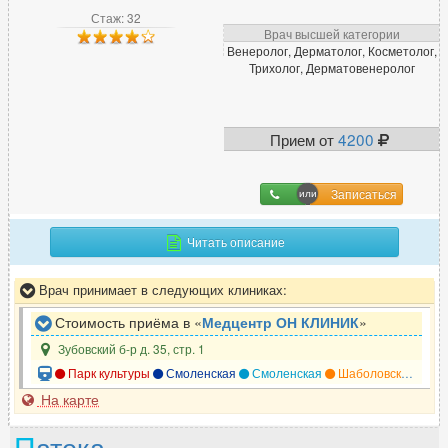
Стаж: 32
Врач высшей категории
Л
Венеролог, Дерматолог, Косметолог,
Трихолог, Дерматовенеролог
Лазерный хирург
51
Лимфолог
9
Логопед
64
Прием от
4200
ЛОР (отоларинголог)
591
Записаться
М
Читать описание
Малоинвазивный хирург
14
Маммолог
282
Врач принимает в следующих клиниках:
Мануальный терапевт
305
Стоимость приёма в «
Медцентр ОН КЛИНИК
»
Массажист
270
Зубовский б-р д. 35, стр. 1
Миколог
129
Парк культуры
Смоленская
Смоленская
Шаболовская
Па
На карте
Н
П
атока