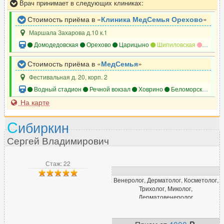
Врач принимает в следующих клиниках:
Терапевт
987
Стоимость приёма в «
Клиника МедСемья Орехово
»
Травматолог
622
Маршала Захарова д.10 к.1
Травматолог-ортопед
617
Домодедовская
Орехово
Царицыно
Шипиловская
Москво
Трансфузиолог
24
Стоимость приёма в «
МедСемья
»
Трихолог
334
Фестивальная д. 20, корп. 2
Водный стадион
Речной вокзал
Ховрино
Беломорская
Гр
У
На карте
УЗИ-специалист
1389
С
ибиркин
Уролог
558
Сергей Владимирович
Уролог-андролог
312
Стаж: 22
Ф
Венеролог, Дерматолог, Косметолог,
Трихолог, Миколог,
Физиотерапевт
226
Дерматовенеролог
Флеболог
242
Фониатр
Прием от
4000
20