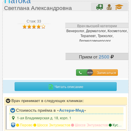
Нарколог
164
Светлана Александровна
Невролог
930
Нейропсихолог
97
Стаж: 33
Врач высшей категории
Нейрофизиолог
13
Венеролог, Дерматолог, Косметолог,
Терапевт, Трихолог,
Нейрохирург
81
Дерматовенеролог, ...
Неонатолог
17
Нефролог
77
Прием от
2500
Нутрициолог
65
Записаться
О
Читать описание
Окулист (офтальмолог)
525
Онколог
472
Врач принимает в следующих клиниках:
Онколог-маммолог
171
Стоимость приёма в «
Астери-Мед
»
Ортопед
640
1-ая Владимирская д. 18, корп. 1
Остеопат
240
Перово
Шоссе Энтузиастов
Шоссе Энтузиастов
Кусково