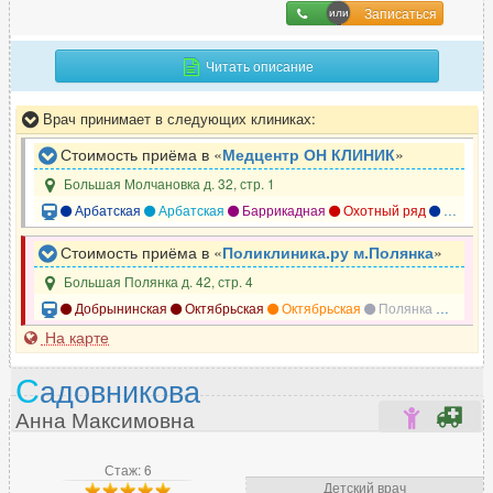
Записаться
Читать описание
Врач принимает в следующих клиниках:
Стоимость приёма в «
Медцентр ОН КЛИНИК
»
Большая Молчановка д. 32, стр. 1
Арбатская
Арбатская
Баррикадная
Охотный ряд
Смоленская
Стоимость приёма в «
Поликлиника.ру м.Полянка
»
Большая Полянка д. 42, стр. 4
Добрынинская
Октябрьская
Октябрьская
Полянка
Серпух
На карте
С
адовникова
Анна Максимовна
Стаж: 6
Детский врач