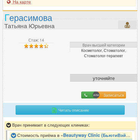
На карте
П
Г
ерасимова
Паразитолог
9
Татьяна Юрьевна
Педиатр
484
Пластический хирург
343
Стаж: 14
Врач высшей категории
Подолог
75
Косметолог, Стоматолог,
Стоматолог-терапевт
Проктолог
220
Профпатолог
5
Психиатр
635
уточняйте
Психиатр-нарколог
138
Психолог
966
Записаться
Психотерапевт
399
Пульмонолог
150
Читать описание
Врач принимает в следующих клиниках:
Р
Стоимость приёма в «
Beautyway Clinic (БьютиВэй Клиник)
Радиолог
45