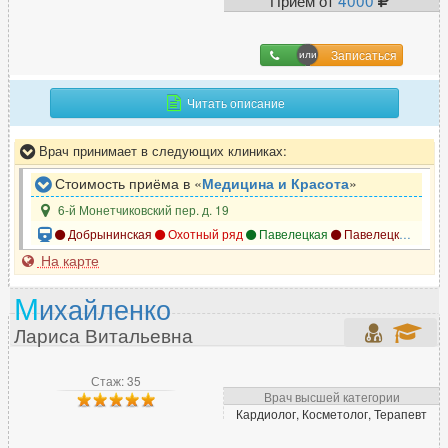
Фтизиатр
13
Записаться
Х
Читать описание
Химиотерапевт
43
Врач принимает в следующих клиниках:
Хирург
881
Хирург-ортопед
Стоимость приёма в «
Медицина и Красота
»
45
6-й Монетчиковский пер. д. 19
Добрынинская
Охотный ряд
Павелецкая
Павелецкая
Сер
Ц
На карте
Цефалголог
43
М
ихайленко
Лариса Витальевна
Ч
Стаж: 35
Челюстно-лицевой хирург
141
Врач высшей категории
Кардиолог, Косметолог, Терапевт