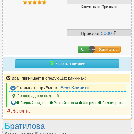
Косметолог, Трихолог
Прием от
3300
Записаться
Читать описание
Врач принимает в следующих клиниках:
Стоимость приёма в «
Бест Клиник
»
Ленинградское ш. д. 116
Водный стадион
Речной вокзал
Ховрино
Беломорская
Хо
На карте
Б
ратилова
Анастасия Викторовна