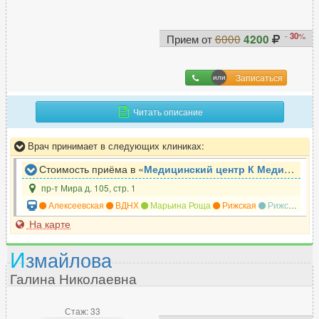
Э
Эмбриолог
38
-
30
%
Прием от
6000
4200
Эндокринолог
519
Эндоскопист
240
Записаться
Эпилептолог
45
Читать описание
Врач принимает в следующих клиниках:
Стоимость приёма в «
Медицинский центр К Медицина
»
пр-т Мира д. 105, стр. 1
Алексеевская
ВДНХ
Марьина Роща
Рижская
Рижская
М
На карте
И
змайлова
Галина Николаевна
Стаж: 33