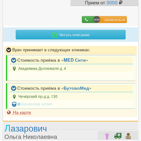
Прием от
3000
Записаться
Читать описание
Врач принимает в следующих клиниках:
Стоимость приёма в «
MED Сити
»
Академика Доллежаля д. 4
Стоимость приёма в «
БутовоМед
»
Чечёрский пр-д д. 130
Бунинская аллея
На карте
Л
азарович
Ольга Николаевна