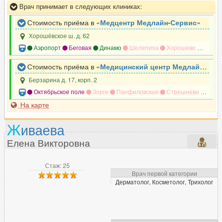
Врач принимает в следующих клиниках:
Стоимость приёма в «
Медцентр Медлайн-Сервис
»
Хорошёвское ш. д. 62
Аэропорт
Беговая
Динамо
Шелепиха
Хорошево
Хорош
Стоимость приёма в «
Медицинский центр Медлайн-Сервис
Берзарина д. 17, корп. 2
Октябрьское поле
Зорге
Панфиловская
Стрешнево
Наро
На карте
Ж
иваева
Елена Викторовна
Стаж: 25
Врач первой категории
Дерматолог, Косметолог, Трихолог