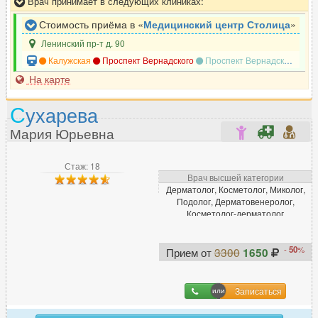
Врач принимает в следующих клиниках:
Стоимость приёма в «
Медицинский центр Столица
»
Ленинский пр-т д. 90
Калужская
Проспект Вернадского
Проспект Вернадского
Но
На карте
С
ухарева
Мария Юрьевна
Стаж: 18
Врач высшей категории
Дерматолог, Косметолог, Миколог,
Подолог, Дерматовенеролог,
Косметолог-дерматолог
-
50
%
Прием от
3300
1650
Записаться