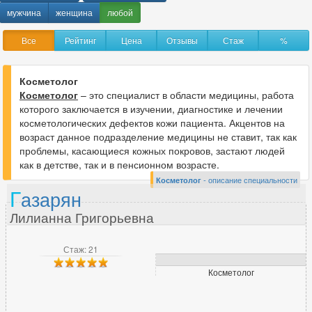
Анестезиолог-реаниматолог
316
мужчина
женщина
любой
Аритмолог
32
Все
Рейтинг
Цена
Отзывы
Стаж
%
Артролог
70
Косметолог
Косметолог
– это специалист в области медицины, работа
Б
которого заключается в изучении, диагностике и лечении
Бариатрический хирург
33
косметологических дефектов кожи пациента. Акцентов на
возраст данное подразделение медицины не ставит, так как
проблемы, касающиеся кожных покровов, застают людей
как в детстве, так и в пенсионном возрасте.
В
Косметолог
- описание специальности
Г
азарян
Вегетолог
46
Венеролог
354
Лилианна Григорьевна
Вертебролог
203
Врач ЛФК
Стаж: 21
153
Врач МРТ
26
Косметолог
Врач скорой помощи
6
Врач функциональной диагностики
266