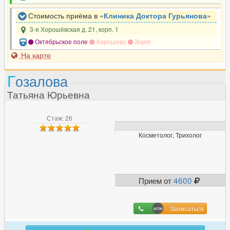
Стоимость приёма в «
Клиника Доктора Гурьянова
»
3-я Хорошёвская д. 21, корп. 1
Октябрьское поле
Хорошево
Зорге
На карте
Г
озалова
Татьяна Юрьевна
Стаж: 26
Косметолог, Трихолог
Прием от
4600
Записаться