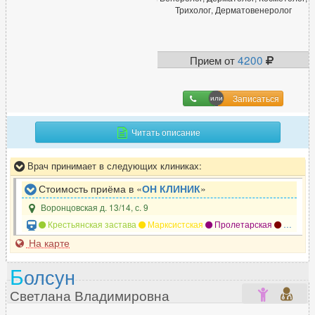
Трихолог, Дерматовенеролог
Дефектолог
31
Диабетолог
23
Диетолог
178
Прием от
4200
Записаться
И
Иммунолог
147
Читать описание
Инфекционист
71
Врач принимает в следующих клиниках:
Стоимость приёма в «
ОН КЛИНИК
»
К
Воронцовская д. 13/14, с. 9
Кардиолог
607
Крестьянская застава
Марксистская
Пролетарская
Таганская
Кинезиолог
37
На карте
Колопроктолог
164
Б
олсун
Косметолог
925
Косметолог-дерматолог
369
Светлана Владимировна