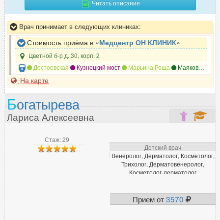
Читать описание
Врач принимает в следующих клиниках:
Стоимость приёма в «
Медцентр ОН КЛИНИК
»
Цветной б-р д. 30, корп. 2
Достоевская
Кузнецкий мост
Марьина Роща
Маяковская
На карте
Б
огатырева
Лариса Алексеевна
Стаж: 29
Детский врач
Венеролог, Дерматолог, Косметолог,
Трихолог, Дерматовенеролог,
Косметолог-дерматолог
Прием от
3570