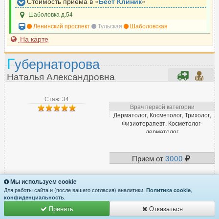
Стоимость приёма в «
Бест Клиник
»
Шаболовка д.54
Ленинский проспект
Тульская
Шаболовская
На карте
Г
убернаторова
Наталья Александровна
Стаж: 34
Врач первой категории
Дерматолог, Косметолог, Трихолог,
Физиотерапевт, Косметолог-
дерматолог
Прием от
3000
Мы используем cookie
Записаться
Для работы сайта и (после вашего согласия) аналитики.
,
Политика cookie
.
конфиденциальность
Принять
Отказаться
Читать описание