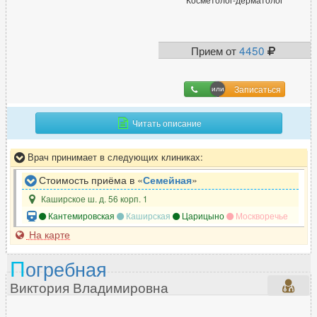
Прием от
4450
Записаться
Читать описание
Врач принимает в следующих клиниках:
Стоимость приёма в «
Семейная
»
Каширское ш. д. 56 корп. 1
Кантемировская
Каширская
Царицыно
Москворечье
На карте
П
огребная
Виктория Владимировна