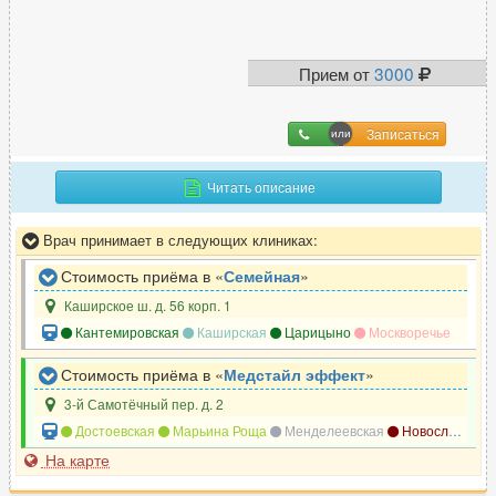
Прием от
3000
Записаться
Читать описание
Врач принимает в следующих клиниках:
Стоимость приёма в «
Семейная
»
Каширское ш. д. 56 корп. 1
Кантемировская
Каширская
Царицыно
Москворечье
Стоимость приёма в «
Медстайл эффект
»
3-й Самотёчный пер. д. 2
Достоевская
Марьина Роща
Менделеевская
Новослободская
На карте