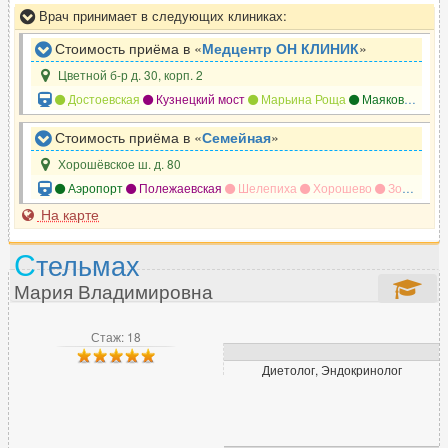
Врач принимает в следующих клиниках:
Реабилитолог
160
Стоимость приёма в «
Медцентр ОН КЛИНИК
»
Реаниматолог
286
Цветной б-р д. 30, корп. 2
Ревматолог
123
Достоевская
Кузнецкий мост
Марьина Роща
Маяковская
Рентгенолог
258
Репродуктолог (ЭКО)
207
Стоимость приёма в «
Семейная
»
Рефлексотерапевт
245
Хорошёвское ш. д. 80
Аэропорт
Полежаевская
Шелепиха
Хорошево
Зорге
П
На карте
С
С
тельмах
Сексолог
64
Мария Владимировна
Сомнолог
51
Спортивный врач
73
Стаж: 18
Стоматолог
4669
Сурдолог
33
Диетолог, Эндокринолог
Т