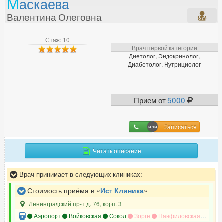
М
аскаева
Валентина Олеговна
Л
Лазерный хирург
51
Стаж: 10
Лимфолог
Врач первой категории
9
Диетолог, Эндокринолог,
Логопед
64
Диабетолог, Нутрициолог
ЛОР (отоларинголог)
591
Прием от
5000
М
Малоинвазивный хирург
14
Записаться
Маммолог
282
Читать описание
Мануальный терапевт
305
Массажист
270
Врач принимает в следующих клиниках:
Миколог
129
Стоимость приёма в «
Ист Клиника
»
Ленинградский пр-т д. 76, корп. 3
Н
Аэропорт
Войковская
Сокол
Зорге
Панфиловская
Балт