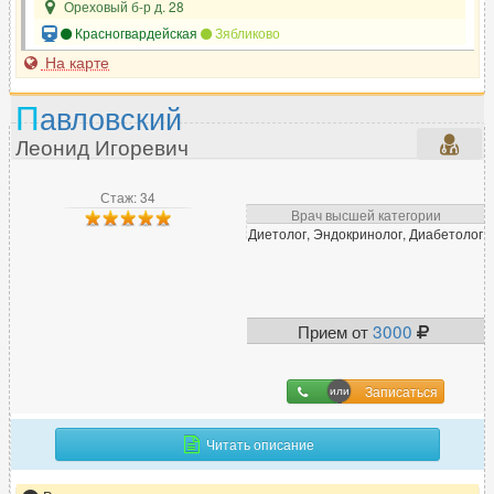
Ореховый б-р д. 28
Э
Красногвардейская
Зябликово
Эмбриолог
38
На карте
Эндокринолог
519
П
авловский
Эндоскопист
240
Эпилептолог
45
Леонид Игоревич
Стаж: 34
Врач высшей категории
Диетолог, Эндокринолог, Диабетолог
Прием от
3000
Записаться
Читать описание