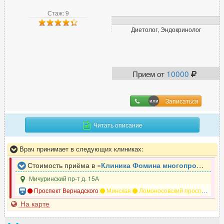
Дефектолог
31
Стаж: 9
Диабетолог
23
Диетолог, Эндокринолог
Диетолог
178
И
Прием от
10000
Иммунолог
147
Записаться
Инфекционист
71
Читать описание
К
Врач принимает в следующих клиниках:
Кардиолог
607
Стоимость приёма в «
Клиника Фомина многопрофильный медицинский центр
Кинезиолог
37
Мичуринский пр-т д. 15А
Колопроктолог
164
Проспект Вернадского
Минская
Ломоносовский проспект
Р
Косметолог
925
На карте
Косметолог-дерматолог
369