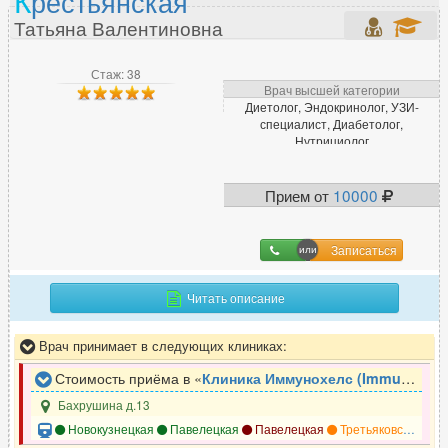
К
рестьянская
Татьяна Валентиновна
Стаж: 38
Врач высшей категории
Диетолог, Эндокринолог, УЗИ-
специалист, Диабетолог,
Нутрициолог
Прием от
10000
Записаться
Читать описание
Врач принимает в следующих клиниках:
Стоимость приёма в «
Клиника Иммунохелс (ImmunoHealth)
Бахрушина д.13
Новокузнецкая
Павелецкая
Павелецкая
Третьяковская
Т