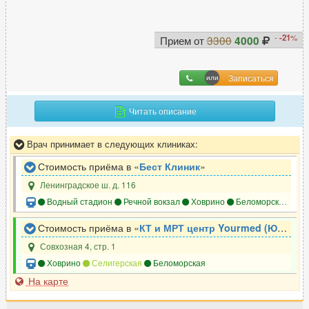
-
-21
%
Прием от
3300
4000
Записаться
Читать описание
Врач принимает в следующих клиниках:
Стоимость приёма в «
Бест Клиник
»
Ленинградское ш. д. 116
Водный стадион
Речной вокзал
Ховрино
Беломорская
Хо
Стоимость приёма в «
КТ и МРТ центр Yourmed (Юрмед)
Совхозная 4, стр. 1
Ховрино
Селигерская
Беломорская
На карте