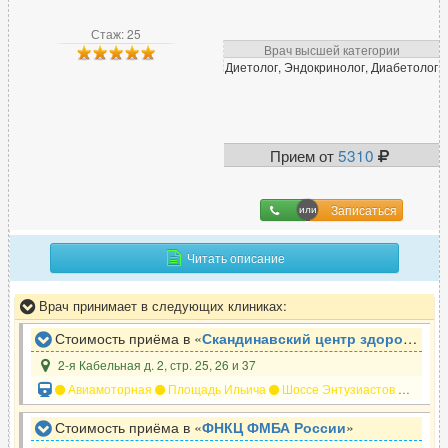
Фтизиатр
13
Стаж: 25
Врач высшей категории
Диетолог, Эндокринолог, Диабетолог
Х
Химиотерапевт
43
Прием от
5310
Хирург
881
Хирург-ортопед
45
Записаться
Ц
Читать описание
Цефалголог
43
Врач принимает в следующих клиниках:
Стоимость приёма в «
Скандинавский центр здоровья
»
Ч
2-я Кабельная д. 2, стр. 25, 26 и 37
Челюстно-лицевой хирург
141
Авиамоторная
Площадь Ильича
Шоссе Энтузиастов
Андро
Стоимость приёма в «
ФНКЦ ФМБА России
»