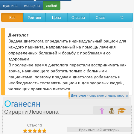
Анестезиолог-реаниматолог
316
мужчина
женщина
любой
Аритмолог
32
Все
Рейтинг
Цена
Отзывы
Стаж
%
Артролог
70
Диетолог
Задача диетолога определить индивидуальный рацион для
Б
каждого пациента, направленный на помощь лечения
Бариатрический хирург
33
определенных болезней и борьбу с проблемами со
здоровьем.
В последнее время диетолога перестали воспринимать как
врача, начинающего работать только с больными
В
пациентами, поэтому к задачам диетолога добавилась и
необходимость составлять рацион и для здоровых людей,
Вегетолог
46
желающих правильно питаться.
Венеролог
354
Диетолог
- описание специальности
Вертебролог
О
203
ганесян
Врач ЛФК
153
Сирарпи Левоновна
Врач МРТ
26
Врач скорой помощи
6
Стаж: 13
Врач высшей категории
Врач функциональной диагностики
266