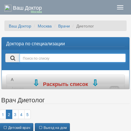
Ваш Доктор
Нави
Москва
Ваш Доктор
Москва
Врачи
Диетолог
Доктора по специализации
Поиск
в
списке
А
Раскрыть список
Акушер
990
Акушер-гинеколог
699
Врач Диетолог
Аллерголог
184
Ангиохирург
77
1
2
3
4
5
Андролог
335
Детский врач
Выезд на дом
Анестезиолог
302