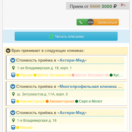
-
9
%
Прием от
5500
5000
Записаться
Читать описание
Врач принимает в следующих клиниках:
Стоимость приёма в «
Астери-Мед
»
1-ая Владимирская д. 18, корп. 1
Перово
Шоссе Энтузиастов
Шоссе Энтузиастов
Кусково
Стоимость приёма в «
Многопрофильная клиника Кеамед
ш. Энтузиастов д. 11А, корп. 3
Авиамоторная
Авиамоторная
Серп и Молот
Стоимость приёма в «
Астери-Мед
»
1-я Владимирская д. 16
Перово