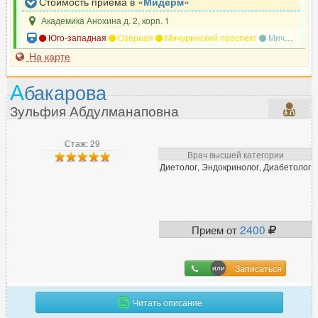
Стоимость приёма в «
Мидерм
»
Академика Анохина д. 2, корп. 1
Юго-западная
Озёрная
Мичуринский проспект
Мичуринский проспект
На карте
А
бакарова
Зульфия Абдулманаповна
Стаж: 29
Врач высшей категории
Диетолог, Эндокринолог, Диабетолог
Прием от
2400
Записаться
Читать описание