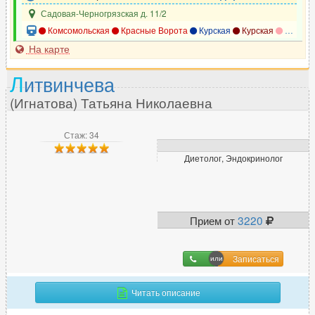
Садовая-Черногрязская д. 11/2
П
Комсомольская
Красные Ворота
Курская
Курская
Курская
На карте
Паразитолог
9
Педиатр
484
Л
итвинчева
Пластический хирург
343
(Игнатова) Татьяна Николаевна
Подолог
75
Проктолог
220
Стаж: 34
Профпатолог
5
Диетолог, Эндокринолог
Психиатр
635
Психиатр-нарколог
138
Психолог
966
Прием от
3220
Психотерапевт
399
Пульмонолог
150
Записаться
Р
Читать описание
Радиолог
45