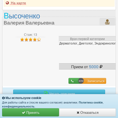
На карте
В
ысоченко
Валерия Валерьевна
Стаж: 13
Врач первой категории
Дерматолог, Диетолог, Эндокринолог
Прием от
5000
Записаться
Читать описание
Мы используем cookie
Для работы сайта и (после вашего согласия) аналитики.
,
Политика cookie
Врач принимает в следующих клиниках:
.
конфиденциальность
Принять
Отказаться
Стоимость приёма в «
Московская Клиника
»