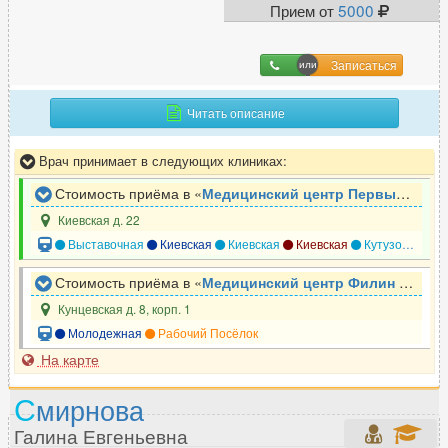
Прием от
5000
Терапевт
987
Травматолог
622
Записаться
Травматолог-ортопед
617
Трансфузиолог
24
Читать описание
Трихолог
334
Врач принимает в следующих клиниках:
Стоимость приёма в «
Медицинский центр Первый Доктор
У
Киевская д. 22
УЗИ-специалист
1389
Выставочная
Киевская
Киевская
Киевская
Кутузовская
Уролог
558
Стоимость приёма в «
Медицинский центр Филин Гуд
»
Уролог-андролог
312
Кунцевская д. 8, корп. 1
Молодежная
Рабочий Посёлок
На карте
Ф
Физиотерапевт
226
С
мирнова
Флеболог
242
Галина Евгеньевна
Фониатр
20