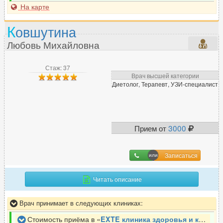
На карте
Нарколог
164
Невролог
930
К
овшутина
Нейропсихолог
97
Любовь Михайловна
Нейрофизиолог
13
Нейрохирург
81
Стаж: 37
Неонатолог
17
Врач высшей категории
Диетолог, Терапевт, УЗИ-специалист
Нефролог
77
Нутрициолог
65
Прием от
3000
О
Окулист (офтальмолог)
525
Записаться
Онколог
472
Читать описание
Онколог-маммолог
171
Ортопед
640
Врач принимает в следующих клиниках:
Остеопат
240
Стоимость приёма в «
EXTE клиника здоровья и красоты