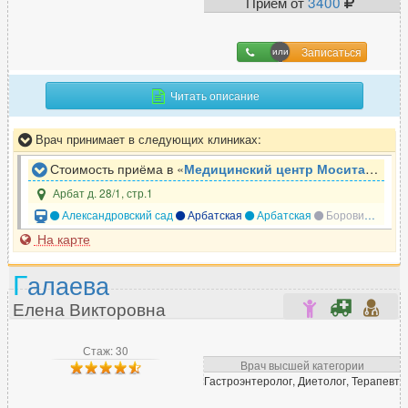
Прием от
3400
Записаться
Читать описание
Врач принимает в следующих клиниках:
Стоимость приёма в «
Медицинский центр Моситалмед
»
Арбат д. 28/1, стр.1
Александровский сад
Арбатская
Арбатская
Боровицкая
К
На карте
Г
алаева
Елена Викторовна
Стаж: 30
Врач высшей категории
Гастроэнтеролог, Диетолог, Терапевт