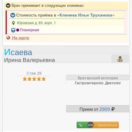
Врач принимает в следующих клиниках:
Стоимость приёма в «
Клиника Ильи Труханова
»
Юровская д. 93, корп. 1
Планерная
На карте
И
саева
Ирина Валерьевна
Стаж: 29
Врач высшей категории
Гастроэнтеролог, Диетолог
Прием от
2900
Записаться