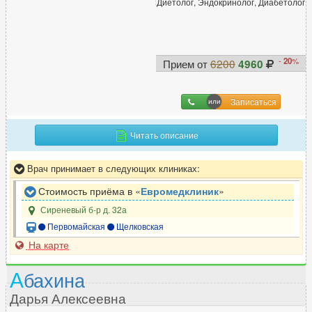
Диетолог, Эндокринолог, Диабетолог
Г
-
20
%
Прием от
6200
4960
Гастроэнтеролог
540
Гематолог
62
Записаться
Гемостазиолог
14
Генетик
25
Читать описание
Гепатолог
64
Гериатр (геронтолог)
7
Врач принимает в следующих клиниках:
Гинеколог
1399
Стоимость приёма в «
Евромедклиник
»
Гирудотерапевт
58
Сиреневый б-р д. 32а
Гнатолог
242
Первомайская
Щелковская
На карте
Д
А
бахина
Дерматовенеролог
610
Дарья Алексеевна
Дерматолог
837