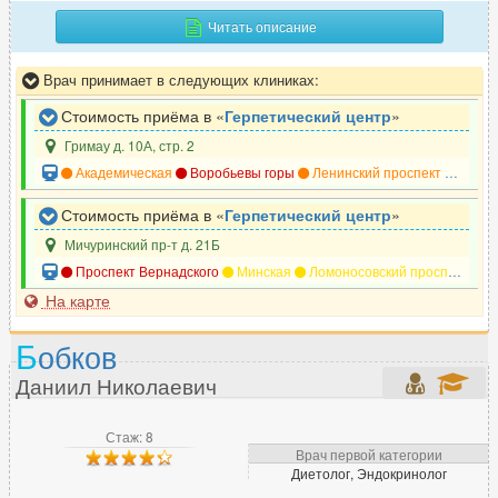
Читать описание
Врач принимает в следующих клиниках:
Стоимость приёма в «
Герпетический центр
»
Гримау д. 10А, стр. 2
Академическая
Воробьевы горы
Ленинский проспект
Крымс
Стоимость приёма в «
Герпетический центр
»
Мичуринский пр-т д. 21Б
Проспект Вернадского
Минская
Ломоносовский проспект
Р
На карте
Б
обков
Даниил Николаевич
Стаж: 8
Врач первой категории
Диетолог, Эндокринолог