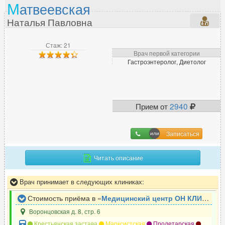
М
атвеевская
Наталья Павловна
Стаж: 21
Врач первой категории
Гастроэнтеролог, Диетолог
Прием от
2940
Записаться
Читать описание
Врач принимает в следующих клиниках:
Стоимость приёма в «
Медицинский центр ОН КЛИНИК
»
Воронцовская д. 8, стр. 6
Крестьянская застава
Марксистская
Пролетарская
Таганская