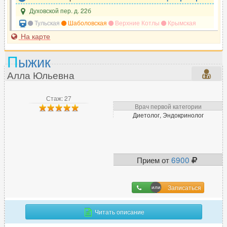
Духовской пер. д. 22б
Тульская
Шаболовская
Верхние Котлы
Крымская
На карте
П
ыжик
Алла Юльевна
Стаж: 27
Врач первой категории
Диетолог, Эндокринолог
Прием от
6900
Записаться
Читать описание