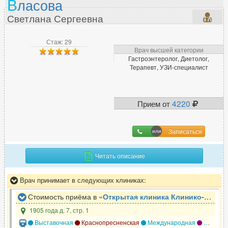
В
ласова
Светлана Сергеевна
Стаж: 29
Врач высшей категории
Гастроэнтеролог, Диетолог,
Терапевт, УЗИ-специалист
Прием от
4220
Записаться
Читать описание
Врач принимает в следующих клиниках:
Стоимость приёма в «
Открытая клиника Клинико-диагностический центр
1905 года д. 7, стр. 1
Выставочная
Краснопресненская
Международная
Улица 1905 года