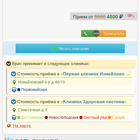
-
18
%
Прием от
5500
4500
Записаться
Читать описание
Врач принимает в следующих клиниках:
Стоимость приёма в «
Первая клиника Измайлово доктора Бандуриной
Измайловский б-р д. 60/10
Первомайская
Стоимость приёма в «
Клиника Здоровая система
»
Самотёчная д. 5
Достоевская
Новослободская
Охотный ряд
Сухаревская
На карте