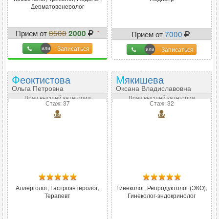
Дерматовенеролог
-
Прием от
3500
2000
Прием от
7000
43
%
Записаться
Записаться
Феоктистова
Мякишева
Ольга Петровна
Оксана Владиславовна
Врач высшей категории
Врач высшей категории
Стаж: 37
Стаж: 32
Аллерголог, Гастроэнтеролог,
Гинеколог, Репродуктолог (ЭКО),
Терапевт
Гинеколог-эндокринолог