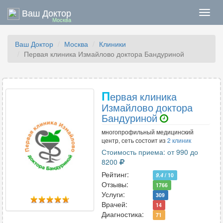
Ваш Доктор
Нави
Москва
Ваш Доктор
Москва
Клиники
Первая клиника Измайлово доктора Бандуриной
П
ервая клиника
Измайлово доктора
Бандуриной
многопрофильный медицинский
центр, сеть состоит из
2 клиник
Стоимость приема: от 990 до
8200
Рейтинг:
9.4
/ 10
Отзывы:
1766
Услуги:
309
Врачей:
14
Диагностика:
71