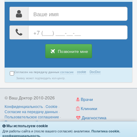
Ваше
имя
Ваш
номер
телефона
Позвоните мне
Согласен на передачу данных
согласие
·
cookie
·
DocDoc
Заявку может подтвердить кол-центр.
© Ваш Доктор 2010-2026
Врачи
Конфиденциальность
·
Cookie
·
Клиники
Согласие на передачу данных
·
Пользовательское соглашение
·
Диагностика
Правила записи
·
Контакты
Мы используем cookie
Услуги
О нас
/
как работает
/
поиск по
Для работы сайта и (после вашего согласия) аналитики.
,
Политика cookie
симптомам
.
конфиденциальность