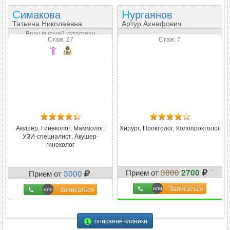
Симакова
Нургаянов
Татьяна Николаевна
Артур Ахнафович
Врач высшей категории
Стаж: 27
Стаж: 7
Акушер, Гинеколог, Маммолог,
Хирург, Проктолог, Колопроктолог
УЗИ-специалист, Акушер-
гинеколог
-
Прием от
3000
2700
Прием от
3000
10
%
Записаться
Записаться
описание клиники