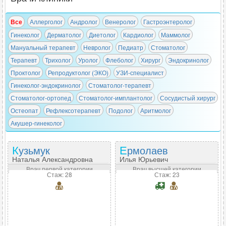
Все
Аллерголог
Андролог
Венеролог
Гастроэнтеролог
Гинеколог
Дерматолог
Диетолог
Кардиолог
Маммолог
Мануальный терапевт
Невролог
Педиатр
Стоматолог
Терапевт
Трихолог
Уролог
Флеболог
Хирург
Эндокринолог
Проктолог
Репродуктолог (ЭКО)
УЗИ-специалист
Гинеколог-эндокринолог
Стоматолог-терапевт
Стоматолог-ортопед
Стоматолог-имплантолог
Сосудистый хирург
Остеопат
Рефлексотерапевт
Подолог
Аритмолог
Акушер-гинеколог
Кузьмук
Ермолаев
Наталья Александровна
Илья Юрьевич
Врач первой категории
Врач высшей категории
Стаж: 28
Стаж: 23