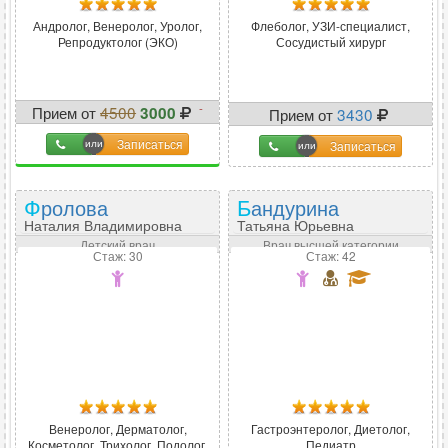
Андролог, Венеролог, Уролог,
Флеболог, УЗИ-специалист,
Репродуктолог (ЭКО)
Сосудистый хирург
-
Прием от
4500
3000
Прием от
3430
33
%
Записаться
Записаться
Фролова
Бандурина
Наталия Владимировна
Татьяна Юрьевна
Детский врач
Врач высшей категории
Стаж: 30
Стаж: 42
Венеролог, Дерматолог,
Гастроэнтеролог, Диетолог,
Косметолог, Трихолог, Подолог,
Педиатр