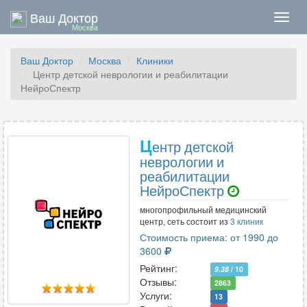
Ваш Доктор
Нави
Москва
Ваш Доктор
Москва
Клиники
Центр детской неврологии и реабилитации
НейроСпектр
Ц
ентр детской
неврологии и
реабилитации
НейроСпектр
многопрофильный медицинский
центр, сеть состоит из
3 клиник
Стоимость приема: от 1990 до
3600
Рейтинг:
9.38
/ 10
Отзывы:
2863
Услуги:
13