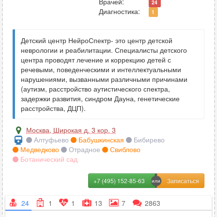
Врачей:
24
Диагностика:
1
Детский центр НейроСпектр- это центр детской
неврологии и реабилитации. Специалисты детского
центра проводят лечение и коррекцию детей с
речевыми, поведенческими и интеллектуальными
нарушениями, вызванными различными причинами
(аутизм, расстройство аутистического спектра,
задержки развития, синдром Дауна, генетические
расстройства, ДЦП).
Москва
,
Широкая д. 3 кор. 3
Алтуфьево
Бабушкинская
Бибирево
Медведково
Отрадное
Свиблово
Ботанический сад
+7 (495) 152-85-63
24
1
1
13
7
2863