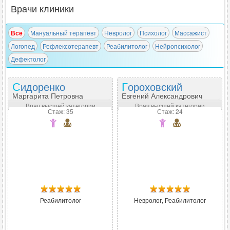
Врачи клиники
Все
Мануальный терапевт
Невролог
Психолог
Массажист
Логопед
Рефлексотерапевт
Реабилитолог
Нейропсихолог
Дефектолог
Сидоренко
Гороховский
Маргарита Петровна
Евгений Александрович
Врач высшей категории
Врач высшей категории
Стаж: 35
Стаж: 24
Реабилитолог
Невролог, Реабилитолог