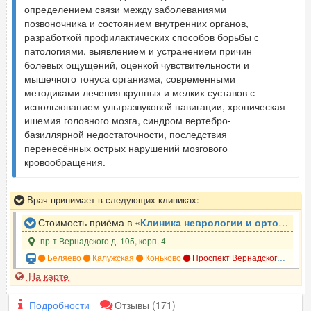
определением связи между заболеваниями
позвоночника и состоянием внутренних органов,
разработкой профилактических способов борьбы с
патологиями, выявлением и устранением причин
болевых ощущений, оценкой чувствительности и
мышечного тонуса организма, современными
методиками лечения крупных и мелких суставов с
использованием ультразвуковой навигации, хроническая
ишемия головного мозга, синдром вертебро-
базиллярной недостаточности, последствия
перенесённых острых нарушений мозгового
кровообращения.
Врач принимает в следующих клиниках:
Стоимость приёма в «
Клиника неврологии и ортопедии ЗдравКлиник
пр-т Вернадского д. 105, корп. 4
Беляево
Калужская
Коньково
Проспект Вернадского
Унив
На карте
Подробности
Отзывы
(171)