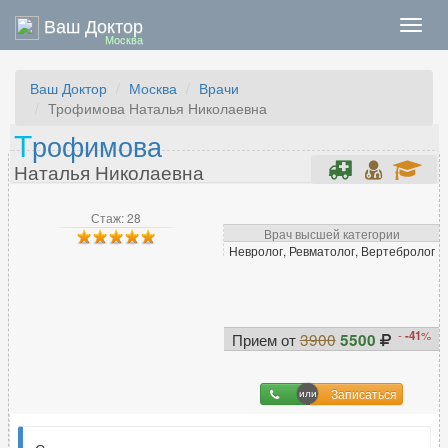
Ваш Доктор
Нави
Москва
Ваш Доктор
Москва
Врачи
Трофимова Наталья Николаевна
Т
рофимова
Наталья Николаевна
Стаж: 28
Врач высшей категории
Невролог, Ревматолог, Вертебролог
-
-41
%
Прием от
3900
5500
Записаться