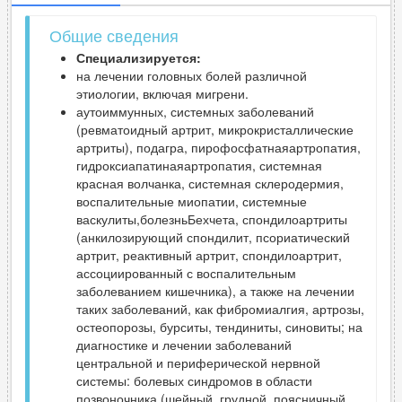
Общие сведения
Специализируется:
на лечении
головных болей различной
этиологии, включая мигрени.
аутоиммунных, системных заболеваний
(ревматоидный артрит, микрокристаллические
артриты), подагра, пирофосфатнаяартропатия,
гидроксиапатинаяартропатия, системная
красная волчанка, системная склеродермия,
воспалительные миопатии, системные
васкулиты,болезньБехчета, спондилоартриты
(анкилозирующий спондилит, псориатический
артрит, реактивный артрит, спондилоартрит,
ассоциированный с воспалительным
заболеванием кишечника), а также на лечении
таких заболеваний, как фибромиалгия, артрозы,
остеопорозы, бурситы, тендиниты, синовиты; на
диагностике и лечении заболеваний
центральной и периферической нервной
системы: болевых синдромов в области
позвоночника (шейный, грудной, поясничный