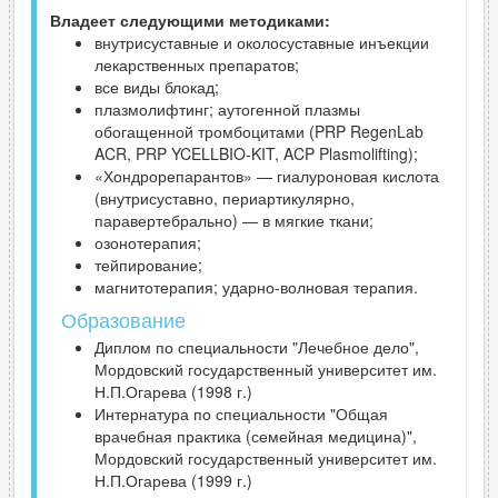
Владеет следующими методиками:
внутрисуставные и околосуставные инъекции
лекарственных препаратов;
все виды блокад;
плазмолифтинг; аутогенной плазмы
обогащенной тромбоцитами (PRP RegenLab
ACR, PRP YCELLBIO-KIT, ACP Plasmolifting);
«Хондрорепарантов» — гиалуроновая кислота
(внутрисуставно, периартикулярно,
паравертебрально) — в мягкие ткани;
озонотерапия;
тейпирование;
магнитотерапия; ударно-волновая терапия.
Образование
Диплом по специальности "Лечебное дело",
Мордовский государственный университет им.
Н.П.Огарева (1998 г.)
Интернатура по специальности "Общая
врачебная практика (семейная медицина)",
Мордовский государственный университет им.
Н.П.Огарева (1999 г.)