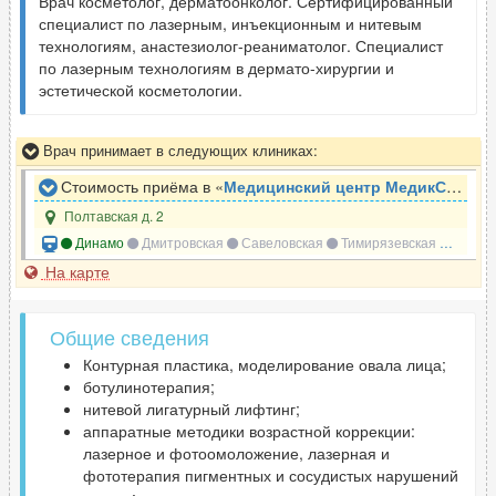
Врач косметолог, дерматоонколог. Сертифицированный
специалист по лазерным, инъекционным и нитевым
технологиям, анастезиолог-реаниматолог. Специалист
по лазерным технологиям в дермато-хирургии и
эстетической косметологии.
Врач принимает в следующих клиниках:
Стоимость приёма в «
Медицинский центр МедикСити
»
Полтавская д. 2
Динамо
Дмитровская
Савеловская
Тимирязевская
Петров
На карте
Общие сведения
Контурная пластика, моделирование овала лица;
ботулинотерапия;
нитевой лигатурный лифтинг;
аппаратные методики возрастной коррекции:
лазерное и фотоомоложение, лазерная и
фототерапия пигментных и сосудистых нарушений