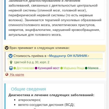
Занимается диагностированием и лечением
заболеваний, связанных с деятельностью центральной
нервной системы (спинной мозг, головной мозг),
периферической нервной системы (то есть нервные
волокна). Занимается терапией опухолевых образований
спинного/головного мозга, эпилептических приступов,
невритов, энцефалопатии, нарушений кровообращения,
актуальные для головного мозга.
Врач принимает в следующих клиниках:
Стоимость приёма в «
Медцентр ОН КЛИНИК
»
Цветной б-р д. 30, корп. 2
Достоевская
Кузнецкий мост
Марьина Роща
Маяковская
На карте
Общие сведения
Диагностика и лечение следующих заболеваний:
атеросклероз;
вегето-сосудистая дистония (ВСД);