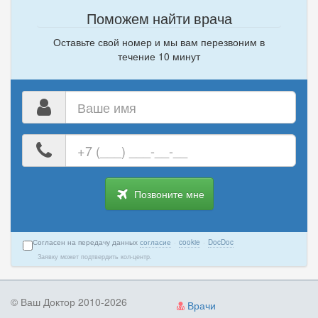
Поможем найти врача
Оставьте свой номер и мы вам перезвоним в
течение 10 минут
Ваше
имя
Ваш
номер
телефона
Позвоните мне
Согласен на передачу данных
согласие
·
cookie
·
DocDoc
Заявку может подтвердить кол-центр.
© Ваш Доктор 2010-2026
Врачи