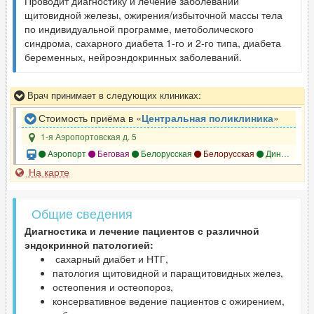
Проводит диагностику и лечение заболеваний
щитовидной железы, ожирения/избыточной массы тела
по индивидуальной программе, метоболического
синдрома, сахарного диабета 1-го и 2-го типа, диабета
беременных, нейроэндокринных заболеваний.
Врач принимает в следующих клиниках:
Стоимость приёма в «
Центральная поликлиника
»
1-я Аэропортовская д. 5
Аэропорт
Беговая
Белорусская
Белорусская
Динамо
О
На карте
Общие сведения
Диагностика и лечение пациентов с различной
эндокринной патологией:
сахарный диабет и НТГ,
патология щитовидной и паращитовидных желез,
остеопения и остеопороз,
консервативное ведение пациентов с ожирением,