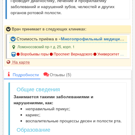
Проводит диагностику, лечение и профилактику
заболеваний и нарушений зубов, челюстей и других
органов ротовой полости.
Врач принимает в следующих клиниках:
Стоимость приёма в «
Многопрофильный медицинский центр SHIFA (Шифа)
Ломоносовский пр-т д. 25, корп. 1
Воробьевы горы
Проспект Вернадского
Университет
Ломон
На карте
Подробности
Отзывы
(5)
Общие сведения
Занимается такими заболеваниями и
нарушениями, как:
неправильный прикус;
кариес;
воспалительные процессы десен и полости рта.
Образование