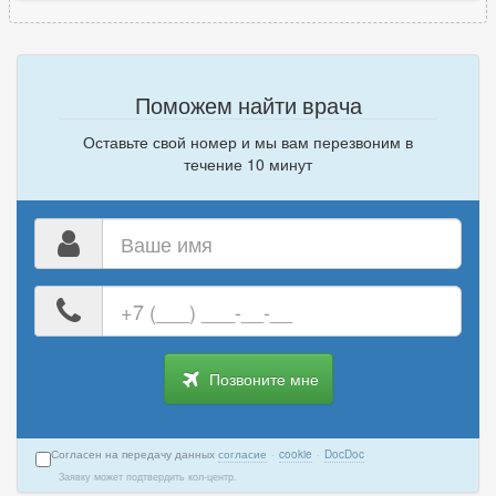
Поможем найти врача
Оставьте свой номер и мы вам перезвоним в
течение 10 минут
Ваше
имя
Ваш
номер
телефона
Позвоните мне
Согласен на передачу данных
согласие
·
cookie
·
DocDoc
Заявку может подтвердить кол-центр.