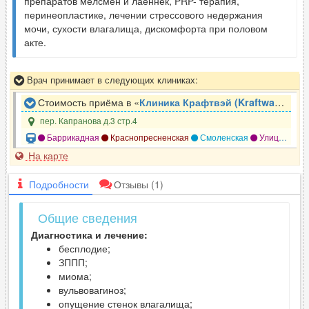
препаратов мелсмен и лаеннек, PRP- терапия,
перинеопластике, лечении стрессового недержания
мочи, сухости влагалища, дискомфорта при половом
акте.
Врач принимает в следующих клиниках:
Стоимость приёма в «
Клиника Крафтвэй (Kraftway)
»
пер. Капранова д.3 стр.4
Баррикадная
Краснопресненская
Смоленская
Улица 1905 года
На карте
Подробности
Отзывы
(1)
Общие сведения
Диагностика и лечение:
бесплодие;
ЗППП;
миома;
вульвовагиноз;
опущение стенок влагалища;