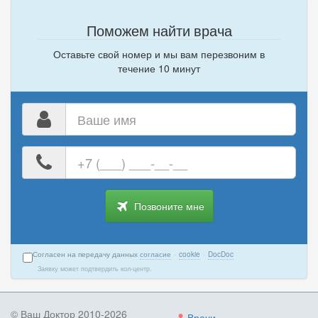
Поможем найти врача
Оставьте свой номер и мы вам перезвоним в
течение 10 минут
Ваше
имя
Ваш
номер
телефона
Позвоните мне
Согласен на передачу данных
согласие
·
cookie
·
DocDoc
Заявку может подтвердить кол-центр.
© Ваш Доктор 2010-2026
Врачи