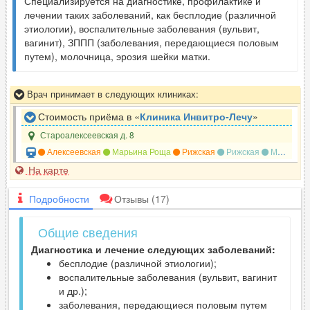
Специализируется на диагностике, профилактике и
лечении таких заболеваний, как бесплодие (различной
этиологии), воспалительные заболевания (вульвит,
вагинит), ЗППП (заболевания, передающиеся половым
путем), молочница, эрозия шейки матки.
Врач принимает в следующих клиниках:
Стоимость приёма в «
Клиника Инвитро-Лечу
»
Староалексеевская д. 8
Алексеевская
Марьина Роща
Рижская
Рижская
Марьина Роща
На карте
Подробности
Отзывы
(17)
Общие сведения
Диагностика и лечение следующих заболеваний:
бесплодие (различной этиологии);
воспалительные заболевания (вульвит, вагинит
и др.);
заболевания, передающиеся половым путем