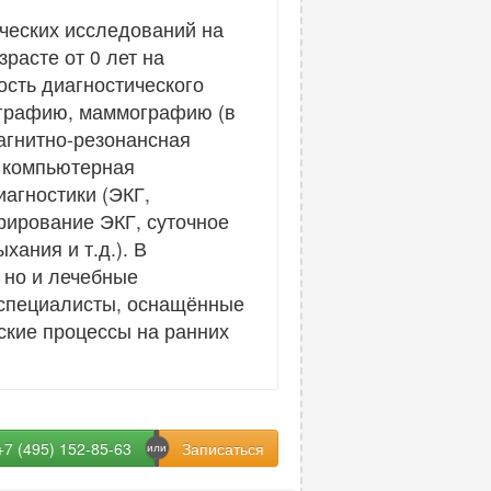
ческих исследований на
расте от 0 лет на
сть диагностического
нографию, маммографию (в
агнитно-резонансная
и компьютерная
агностики (ЭКГ,
рирование ЭКГ, суточное
ания и т.д.). В
 но и лечебные
 специалисты, оснащённые
ские процессы на ранних
+7 (495) 152-85-63