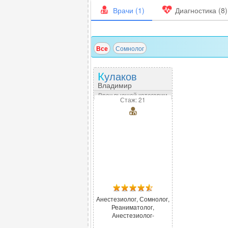
Врачи (1)
Диагностика (8)
Все
Сомнолог
Кулаков
Владимир
Федорович
Врач высшей категории
Стаж: 21
Анестезиолог, Сомнолог,
Реаниматолог,
Анестезиолог-
реаниматолог