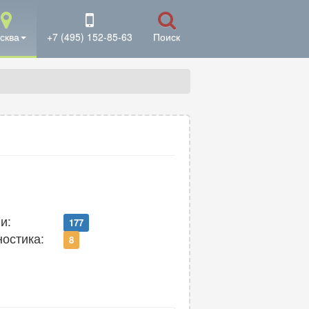
сква
+7 (495) 152-85-63
Поиск
и:
177
ностика:
8