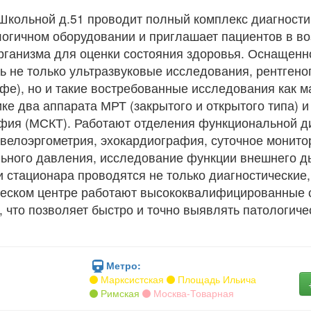
Школьной д.51 проводит полный комплекс диагности
гичном оборудовании и приглашает пациентов в воз
рганизма для оценки состояния здоровья. Оснащенно
ть не только ультразвуковые исследования, рентге
фе), но и такие востребованные исследования как м
ике два аппарата МРТ (закрытого и открытого типа) 
фия (МСКТ). Работают отделения функциональной ди
велоэргометрия, эхокардиография, суточное монито
ного давления, исследование функции внешнего дых
 стационара проводятся не только диагностические,
ческом центре работают высококвалифицированные
что позволяет быстро и точно выявлять патологиче
Метро:
Марксистская
Площадь Ильича
Римская
Москва-Товарная