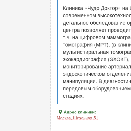
Клиника «Чудо Доктор» на 
современном высокотехноло
детальное обследование о
центра позволяет проводи
т.ч. на цифровом маммогра
томография (МРТ), (в клин
мультиспиральная томогра
эхокардиография (ЭХОКГ), 
мониторирование артериаль
эндоскопическом отделении
манипуляции. В диагности
передовым оборудованием, 
стадиях.
Адрес клиники:
Москва
,
Школьная 51