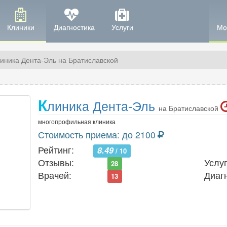
Клиники
Диагностика
Услуги
Мо
иника Дента-Эль на Братиславской
К
линика Дента-Эль
на Братиславской
многопрофильная клиника
Стоимость приема: до 2100
Рейтинг:
8.49
/ 10
Отзывы:
Услуг
28
Врачей:
Диаг
13