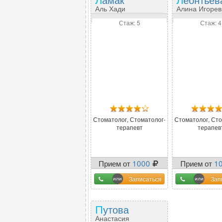
Аль Хади
Алина Игоре
Стаж: 5
Стаж: 4
Стоматолог, Стоматолог-
Стоматолог, Сто
терапевт
терапев
Прием от
1000
Прием от
1
Записаться
Зап
Путова
Анастасия