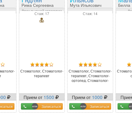
вна
Рима Сергеевна
Мута Ильясович
Белла
Мухар
Врач высшей категории
Де
Стаж: 17
Стаж: 14
матолог-
Стоматолог, Стоматолог-
Стоматолог, Стоматолог-
Стомато
т
терапевт
терапевт, Стоматолог-
ортопед, Стоматолог-
хирург, Стоматолог-
имплантолог
000
Прием от
1500
Прием от
1000
Прие
исаться
Записаться
Записаться