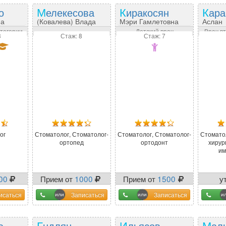
о
Мелекесова
Киракосян
Кар
на
(Ковалева) Влада
Мэри Гамлетовна
Аслан
Васильевна
Хазрет
атегории
Детский врач
Врач в
3
Стаж: 8
Стаж: 7
ог
Стоматолог, Стоматолог-
Стоматолог, Стоматолог-
Стомато
ортопед
ортодонт
хирур
им
00
Прием от
1000
Прием от
1500
у
у 
исаться
Записаться
Записаться
а
Гндлян
Ильясов
Мал