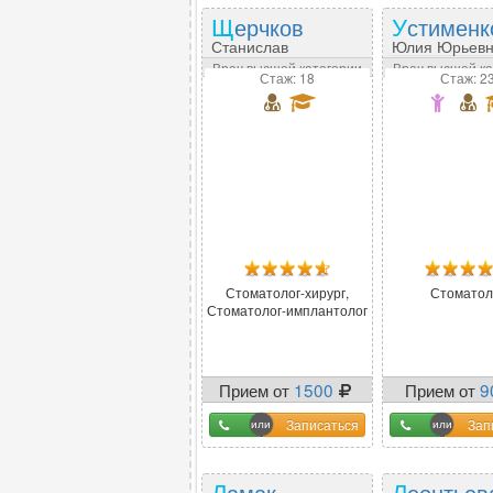
Щерчков
Устименк
Станислав
Юлия Юрьев
Владимирович
Врач высшей категории
Врач высшей к
Стаж: 18
Стаж: 2
Стоматолог-хирург,
Стоматол
Стоматолог-имплантолог
Прием от
1500
Прием от
9
Записаться
Зап
Ламак
Леонтьев