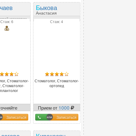
ачаев
Быкова
Анастасия
алиевич
Вадимовна
торой категории
Стаж: 6
Стаж: 4
лог, Стоматолог-
Стоматолог, Стоматолог-
г, Стоматолог-
ортопед
плантолог
точняйте
Прием от
1000
оператора
Записаться
Записаться
ьсагова
Киракосян