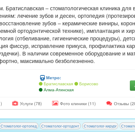
м. Братиславская – стоматологическая клиника для 
ениям: лечение зубов и десен, ортопедия (протезиро
восстановление зубов – керамические виниры, корон
емной ортодонтической технике), имплантация и хиру
огия (отбеливание, гигиенические процедуры), детс
ция фиссур, исправление прикуса, профилактика ка
уздечки). В наличии современное оборудование и ма
фортно, максимально безболезненно.
Метро:
Братиславская
Борисово
Алма-Атинская
)
Услуги (78)
Фото
клиники
(11)
Отзывы
(2
Стоматолог-ортопед
Стоматолог-ортодонт
Стоматолог-хирург
Стомат