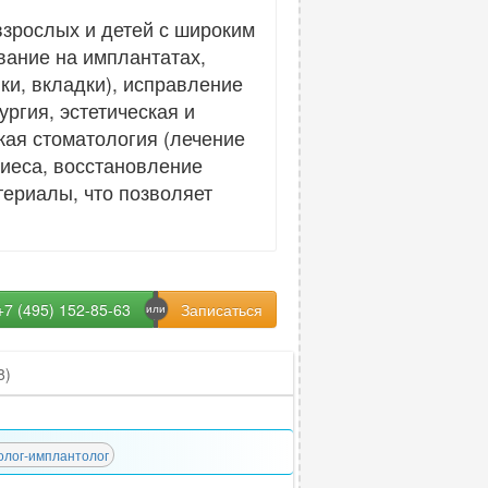
взрослых и детей с широким
вание на имплантатах,
ки, вкладки), исправление
ргия, эстетическая и
кая стоматология (лечение
риеса, восстановление
териалы, что позволяет
+7 (495) 152-85-63
8)
олог-имплантолог