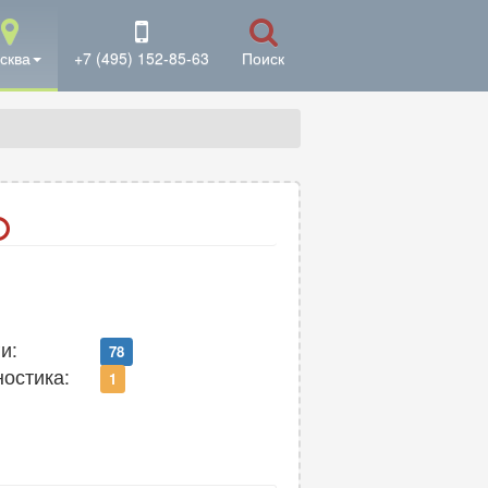
сква
+7 (495) 152-85-63
Поиск
и:
78
ностика:
1