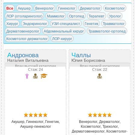
Все
Акушер
Венеролог
Гинеколог
Дерматолог
Косметолог
ЛОР (отоларинголог)
Маммолог
Ортопед
Терапевт
Уролог
Хирург
Эндокринолог
УЗИ-специалист
Генетик
Травматолог
Дерматовенеролог
Абдоминальный хирург
Травматолог-ортопед
Косметолог-дерматолог
ЛОР-хирург
Андронова
Чаллы
Наталия Витальевна
Юлия Борисовна
Врач высшей категории
Врач первой категории
Стаж: 24
Стаж: 22
Акушер, Гинеколог, Генетик,
Венеролог, Дерматолог,
Акушер-гинеколог
Косметолог, Трихолог,
Дерматовенеролог, Косметолог-