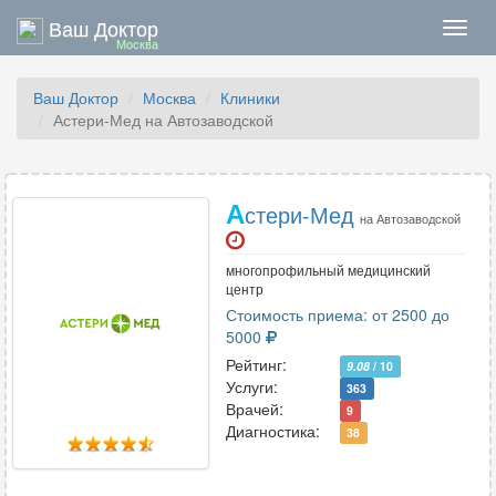
Ваш Доктор
Нави
Москва
Ваш Доктор
Москва
Клиники
Астери-Мед на Автозаводской
А
стери-Мед
на Автозаводской
многопрофильный медицинский
центр
Стоимость приема: от 2500 до
5000
Рейтинг:
9.08
/ 10
Услуги:
363
Врачей:
9
Диагностика:
38