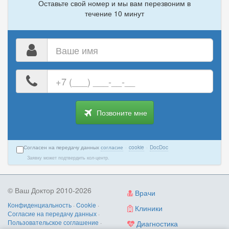
Оставьте свой номер и мы вам перезвоним в
течение 10 минут
Ваше
имя
Ваш
номер
телефона
Позвоните мне
Согласен на передачу данных
согласие
·
cookie
·
DocDoc
Заявку может подтвердить кол-центр.
© Ваш Доктор 2010-2026
Врачи
Конфиденциальность
·
Cookie
·
Клиники
Согласие на передачу данных
·
Пользовательское соглашение
·
Диагностика