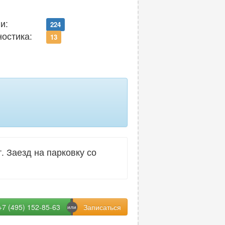
и:
224
ностика:
13
 Заезд на парковку со
+7 (495) 152-85-63