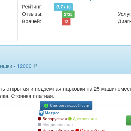
Рейтинг:
9.7
/ 10
Отзывы:
Услуг
2725
Врачей:
Диаг
12
кишки -
12000
ь открытая и подземная парковки на 25 машиномест.
лка. Стоянка платная.
Смотреть подробности
Метро:
Белорусская
Достоевская
Менделеевская
Новослободская
Охотный ряд