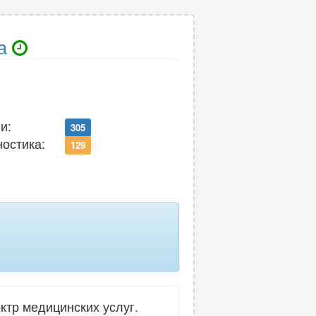
а
и:
305
ностика:
129
тр медицинских услуг.