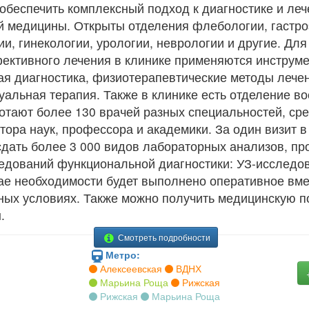
обеспечить комплексный подход к диагностике и леч
 медицины. Открыты отделения флебологии, гастро
и, гинекологии, урологии, неврологии и другие. Для
фективного лечения в клинике применяются инструм
я диагностика, физиотерапевтические методы лечен
альная терапия. Также в клинике есть отделение в
ботают более 130 врачей разных специальностей, ср
тора наук, профессора и академики. За один визит в
сдать более 3 000 видов лабораторных анализов, пр
едований функциональной диагностики: УЗ-исследов
чае необходимости будет выполнено оперативное вм
ных условиях. Также можно получить медицинскую 
.
Смотреть подробности
Метро:
Алексеевская
ВДНХ
Марьина Роща
Рижская
Рижская
Марьина Роща