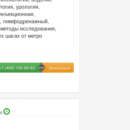
огия, урология,
 инъекционная,
ий, лимфодренажный,
е методы исследования,
х шагах от метро
+7 (495) 152-85-63
ой