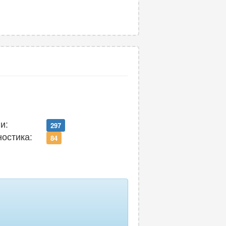
и:
297
ностика:
84