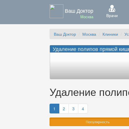
Ваш Доктор
Врачи
Москва
Ваш Доктор
Москва
Клиники
Ус
Удаление полипов прямой кишк
Удаление полип
1
2
3
4
Популярность