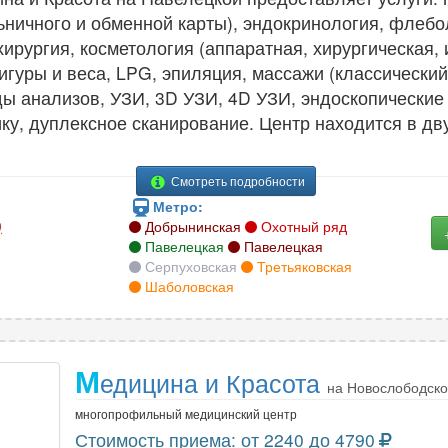
ничного и обменной карты), эндокринология, флебол
хирургия, косметология (аппаратная, хирургическая,
фигуры и веса, LPG, эпиляция, массажи (классическ
ды анализов, УЗИ, 3D УЗИ, 4D УЗИ, эндоскопически
у, дуплексное сканирование. Центр находится в дву
Смотреть подробности
Метро:
9
Добрынинская
Охотный ряд
Павелецкая
Павелецкая
Серпуховская
Третьяковская
Шаболовская
М
едицина и Красота
на Новослободск
многопрофильный медицинский центр
Стоимость приема: от 2240 до 4790