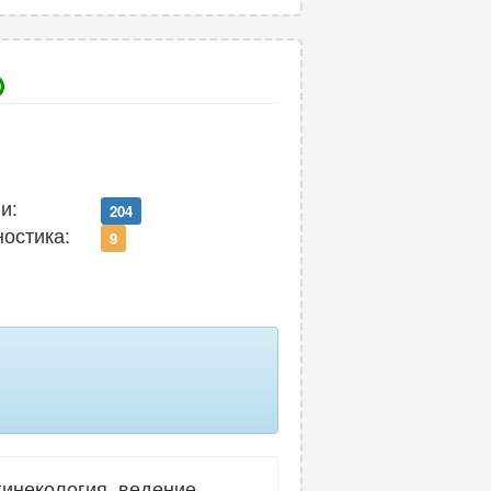
и:
204
ностика:
9
гинекология, ведение