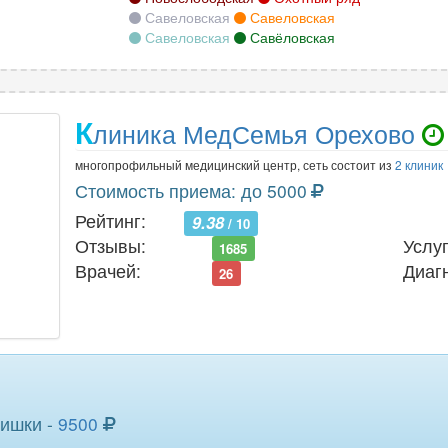
Савеловская
Савеловская
Савеловская
Савёловская
К
линика МедСемья Орехово
многопрофильный медицинский центр, сеть состоит из
2 клиник
Стоимость приема: до 5000
Рейтинг:
9.38
/ 10
Отзывы:
Услуг
1685
Врачей:
Диаг
26
кишки -
9500