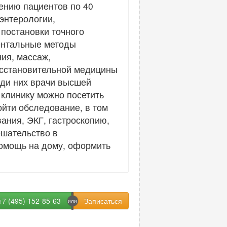
ению пациентов по 40
энтерологии,
 постановки точного
ентальные методы
ия, массаж,
осстановительной медицины
еди них врачи высшей
 клинику можно посетить
ойти обследование, в том
ания, ЭКГ, гастроскопию,
ешательство в
помощь на дому, оформить
+7 (495) 152-85-63